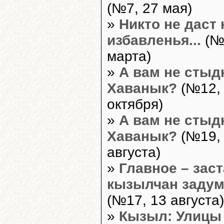
(№7, 27 мая)
»
Никто не даст
избавленья...
(№
марта)
»
А вам не стыдн
Хаванык?
(№12,
октября)
»
А вам не стыдн
Хаванык?
(№19,
августа)
»
Главное – зас
кызылчан задум
(№17, 13 августа)
»
Кызыл: Улицы