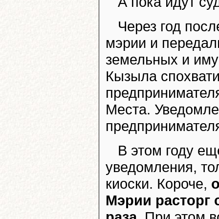
А пока идут с
Через год посл
мэрии и передал
земельных и им
Кызыла спохвати
предпринимателя
Места. Уведомле
предпринимателя
В этом году ещ
уведомления, то
киоски. Короче,
о
Мэрии расторг 
раза
. При этом 