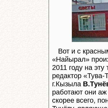
Вот и с красны
«Найырал» произ
2011 году на эту
редактор «Тува
г.Кызыла
В.Тунё
работают они аж 
скорее всего, п