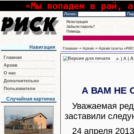
«Мы попадем в рай, а
Логин:
Пар
Регистрация
Забыли пароль?
Помощь
Навигация
Главная
->
Архив
->
Архив газеты «РИС
Главная
A
|
A
|
A-
Архив
О нас
Дополнительно
А ВАМ НЕ 
Пользователи
Случайная картинка
Уважаемая ред
заставили следу
24 апреля 2013