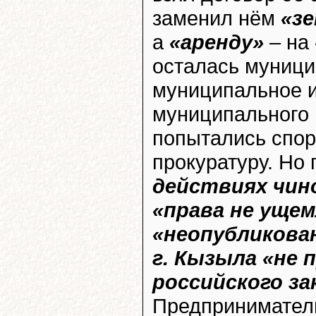
заменил нём
«з
а
«аренду»
– на
осталась муницип
муниципальное и
муниципального
попытались спор
прокуратуру. Но 
действиях чин
«права не уще
«неопубликова
г. Кызыла «не
российского з
Предприниматели