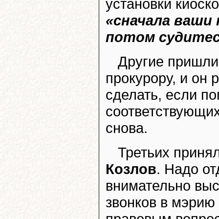
установки киоско
«сначала ваши
потом судитес
Другие пришли 
прокурору, и он 
сделать, если по
соответствующих
снова.
Третьих приня
Козлов
. Надо о
внимательно выс
звонков в мэрию
правовым вопро