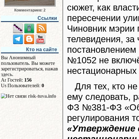
сюжет, как влас
Комментариев: 2
пересечении ули
Ссылки
Чиновник мэрии 
телевидения, за 
постановлением М
Кто на сайте
№1052 не включ
Вы Анонимный
пользователь. Вы можете
нестационарных 
зарегистрироваться, нажав
здесь
.
Гостей:
156
Для тех, кто н
Пользователей:
0
ему следовать, р
risk-tuva.info
ФЗ №381-ФЗ «Об 
регулирования т
«Утверждение 
нестационарны