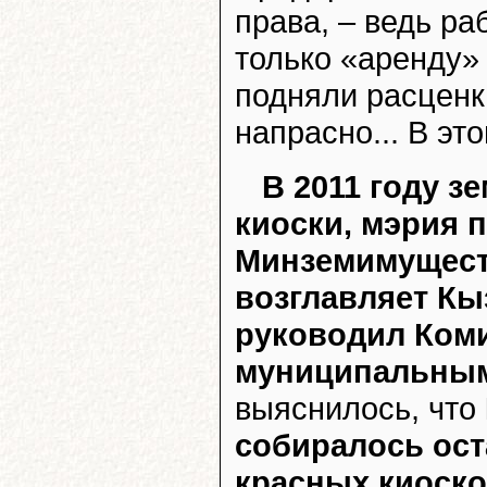
права, – ведь ра
только «аренду»
подняли расценки
напрасно... В эт
В 2011 году з
киоски, мэрия 
Минземимуществ
возглавляет Кы
руководил Ком
муниципальным
выяснилось, что
собиралось ост
красных киоск