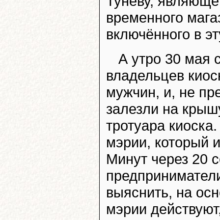
Тунёву, являюще
временного маг
включённого в э
А утро 30 мая
владельцев киос
мужчин, и, не пр
залезли на крышу
тротуара киоска
мэрии, который 
Минут через 20 
предприниматели
выяснить, на ос
мэрии действуют,