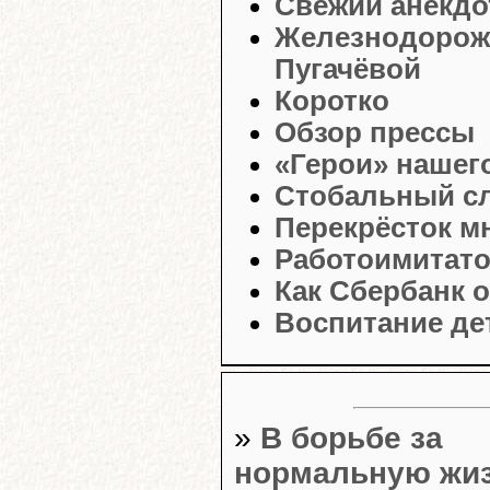
Свежий анекдо
Железнодорожн
Пугачёвой
Коротко
Обзор прессы
«Герои» нашег
Стобальный с
Перекрёсток м
Работоимитат
Как Сбербанк 
Воспитание де
»
В борьбе за
нормальную жи