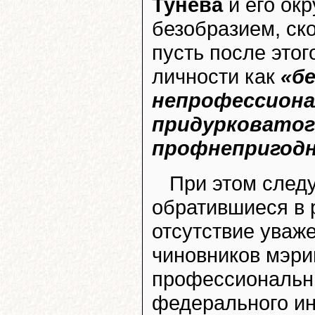
Тунёва
и его окр
безобразием, ско
пусть после этог
личности как
«б
непрофессиона
придурковатого
профнепригодн
При этом следу
обратившиеся в 
отсутствие уваж
чиновников мэри
профессиональн
федерального и