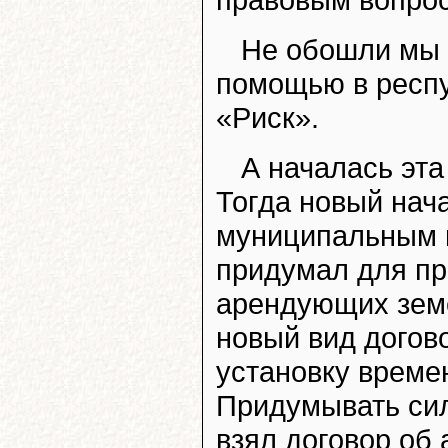
Не обошли мы 
помощью в респу
«Риск».
А началась эта
Тогда новый нач
муниципальным 
придумал для п
арендующих земе
новый вид догов
установку време
Придумывать сил
взял договор об 