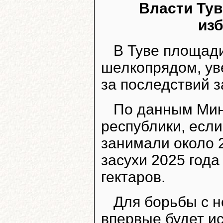
Власти Тув
из
В Туве площад
шелкопрядом, уве
за последствий з
По данным Мин
республики, если
занимали около 2
засухи 2025 года
гектаров.
Для борьбы с 
впервые будет и