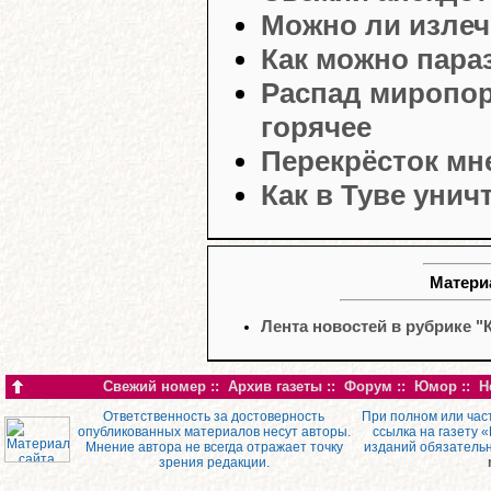
Можно ли излеч
Как можно пара
Распад миропор
горячее
Перекрёсток мн
Как в Туве уни
Материа
Лента новостей в рубрике "
Свежий номер
::
Архив газеты
::
Форум
::
Юмор
::
Н
Ответственность за достоверность
При полном или час
опубликованных материалов несут авторы.
ссылка на газету 
Мнение автора не всегда отражает точку
изданий обязатель
зрения редакции.