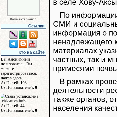
в селе Хову-Аксы
По информации
Комментариев: 0
СМИ и социальн
Ссылки
информация о по
ненадлежащего к
материалах указы
Кто на сайте
частных, так и м
Вы Анонимный
пользователь. Вы
примесями почвы
можете
зарегистрироваться,
нажав
здесь
.
В рамках прове
Гостей:
103
Пользователей:
0
деятельности ре
также органов, о
risk-tuva.info
Гостей:
44
населения качес
Пользователей:
0