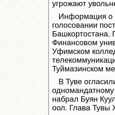
угрожают увольн
Информация о 
голосовании пост
Башкортостана. 
Финансовом унив
Уфимском коллед
телекоммуникаци
Туймазинском ме
В Туве огласил
одномандатному 
набрал Буян Куул
оол. Глава Тувы 