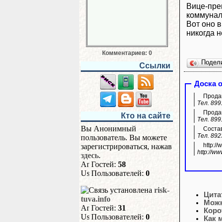
Вице-пре
коммунал
Вот оно 
никогда 
Комментариев: 0
Подел
Ссылки
Доска 
Продам
Тел. 899
Продам
Кто на сайте
Тел. 899
Вы Анонимный
Состав
Тел. 892
пользователь. Вы можете
http:/
зарегистрироваться, нажав
http://w
здесь
.
Гостей:
58
Пользователей:
0
risk-
Цита
tuva.info
Можн
Гостей:
31
Коро
Пользователей:
0
Как 