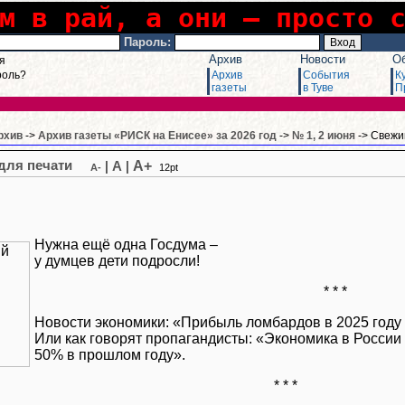
м в рай, а они – просто 
Пароль:
Архив
Новости
О
я
роль?
Архив
События
К
газеты
в Туве
П
рхив
->
Архив газеты «РИСК на Енисее» за 2026 год
->
№ 1, 2 июня
-> Свежи
A+
|
A
|
A-
12pt
Нужна ещё одна Госдума –
у думцев дети подросли!
* * *
Новости экономики: «Прибыль ломбардов в 2025 году 
Или как говорят пропагандисты: «Экономика в России
50% в прошлом году».
* * *