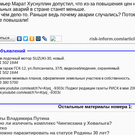
мьер Марат Хуснуллин допустил, что из-за повышения цен н
ьных аварий в стране станет меньше.
в чём дело-то. Раньше ведь почему аварии случались? Пото
не повышали!
иться…
risk-inform.com/artic
объявлений
 лодочный мотор SUZUKI-30, новый.
1 502 1644
 гараж ГСК-12, ул.Лопсанчапа, 37/5, видеонаблюдение, охраняемый.
1 502 1644
ление межевых планов, оформление земельных участков в собственность.
3 380 5700
/www.youtube.com/watch?v=Kiyq_-9303c Поджог редакции газеты РИСК в мае 200
ww.youtube.com/watch?v=Kiyq_-9303c
Остальные материалы номера 1:
ты Владимира Путина
о ли излечить комплекс Чингисхана у Ховалыга?
тко
можно паразитировать на статусе Родины 30 лет?