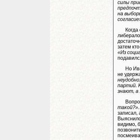
силы при
предпочт
на выбор
согласие
Когда
либералов
достаточ
затем кто
«Из соци
подавилс
Но Ив
не удержа
неудобно
партий. 
знают, а
Вопро
такой?»
записал, 
Выяснилос
видимо, 
позвонит
посмеива