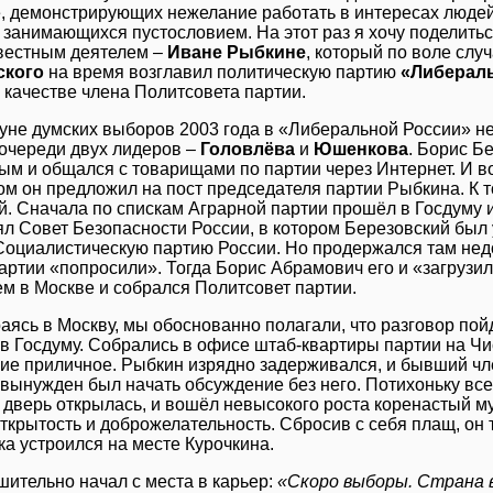
, демонстрирующих нежелание работать в интересах люде
 занимающихся пустословием. На этот раз я хочу поделить
вестным деятелем –
Иване Рыбкине
, который по воле сл
ского
на время возглавил политическую партию
«Либерал
 качестве члена Политсовета партии.
уне думских выборов 2003 года в «Либеральной России» не
 очереди двух лидеров –
Головлёва
и
Юшенкова
. Борис Б
ым и общался с товарищами по партии через Интернет. И в
ом он предложил на пост председателя партии Рыбкина. К 
й. Сначала по спискам Аграрной партии прошёл в Госдуму и
ял Совет Безопасности России, в котором Березовский был 
Социалистическую партию России. Но продержался там недол
партии «попросили». Тогда Борис Абрамович его и «загрузи
ем в Москве и собрался Политсовет партии.
аясь в Москву, мы обоснованно полагали, что разговор пойд
в Госдуму. Собрались в офисе штаб-квартиры партии на Чи
е приличное. Рыбкин изрядно задерживался, и бывший чл
вынужден был начать обсуждение без него. Потихоньку все 
с дверь открылась, и вошёл невысокого роста коренастый м
открытость и доброжелательность. Сбросив с себя плащ, он
ка устроился на месте Курочкина.
шительно начал с места в карьер:
«Скоро выборы. Страна 