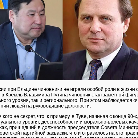
сии при Ельцине чиновники не играли особой роли в жизни о
 в Кремль Владимира Путина чиновник стал заметной фигуро
ного уровня, так и регионального. При этом наблюдается о
нии людей на руководящие должности.
 кого не секрет, что, к примеру, в Туве, начиная с конца 90-
туального уровня, дееспособности и морально-волевых кач
жак
, пришедший в должность председателя Совета Министр
оветской партийной закваски, что и отразилось на его прак