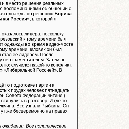
й и вместо решения реальных
ся воспоминаниями об общении с
учая однажды по решению
Бориса
ьная Россия»
, в которой я
 оказалось лидера, поскольку
ерезовский к тому времени был
от однажды во время видео-моста
тому времени человек он был
 стал её лидером. После
у него заместителем. Затем он
го: случился какой-то конфликт,
л» «Либеральной Россией». В
ёт о подготовке партии к
стых прудах человек пятнадцать.
ен Совета Федерации читинец
втянулись в разговор. И где-то
ужчина. Все узнали Рыбкина. Он
 тут же бесцеремонно на правах
в ожидании. Все политические