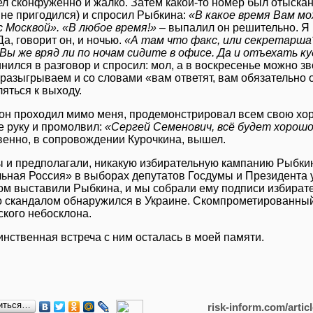
л сконфуженно и жалко. Затем какой-то номер был отыскан 
 не пригодился) и спросил Рыбкина:
«В какое время Вам мо
с Москвой». «В любое время!»
– выпалил он решительно. Я
а, говорит он, и ночью.
«А там что факс, или секретарш
Вы же вряд ли по ночам сидите в офисе. Да и отъехать 
нился в разговор и спросил: мол, а в воскресенье можно з
 разыгрываем и со словами «вам ответят, вам обязательно 
яться к выходу.
 он проходил мимо меня, продемонстрировал всем свою хо
е руку и промолвил:
«Сергей Семенович, всё будет хорошо.
венно, в сопровождении Курочкина, вышел.
ы и предполагали, никакую избирательную кампанию Рыбкин
ьная Россия» в выборах депутатов Госдумы и Президента 
ом выставили Рыбкина, и мы собрали ему подписи избирате
со скандалом обнаружился в Украине. Скомпрометированный,
ского небосклона.
инственная встреча с ним осталась в моей памяти.
иться…
risk-inform.com/artic