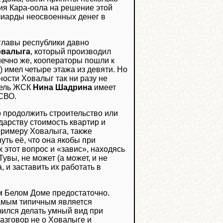
ия Кара-оола на решение этой
лиарды неосвоенных денег в
 главы республики давно
овалыга
, который производил
онечно же, кооператоры пошли к
) имел четыре этажа из девяти. Но
ности Ховалыг так ни разу не
тель ЖСК
Нина Шадрина
имеет
 СВО.
о продолжить строительство или
арству стоимость квартир и
 примеру Ховалыга, также
уть её, что она якобы при
ак этот вопрос и «завис», находясь
увы, не может (а может, и не
 и заставить их работать в
ом Белом Доме предостаточно.
 самым типичным является
чился делать умный вид при
азговор не о Ховалыге и