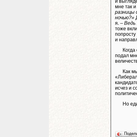
и выгляде
мне так и
разницы 
ночью?»
Д
я. –
Ведь 
тоже вкли
попросту
и направл
Когда
подал мн
величест
Как м
«Либерал
кандидат
исчез и 
политиче
Но ед
Подел