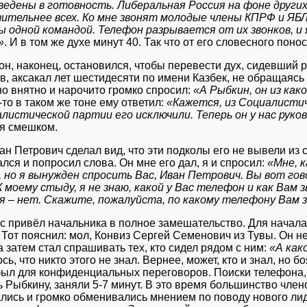
ведены в готовность. Либеральная Россия на фоне други
ительнее всех. Ко мне звонят молодые члены КПРФ и ЯБ
ы одной командой. Телефон разрывается от их звонков, и 
»
. И в том же духе минут 40. Так что от его словесного поно
 он, наконец, остановился, чтобы перевести дух, сидевший 
, аксакал лет шестидесяти по имени Казбек, не обращаясь н
но внятно и нарочито громко спросил:
«А Рыбкин, он из как
-то в таком же тоне ему ответил:
«Кажется, из Социалисти
алистической партии его исключили. Теперь он у нас руко
я смешком.
ан Петрович сделал вид, что эти подколы его не вывели из 
лся и попросил слова. Он мне его дал, я и спросил:
«Мне, 
, но я вынужден спросить Вас, Иван Петрович. Вы вот го
К моему стыду, я не знаю, какой у Вас телефон и как Вам 
 я – нет. Скажите, пожалуйста, по какому телефону Вам 
с привёл начальника в полное замешательство. Для начала
. Тот пояснил: мол, Конвиз Сергей Семенович из Тувы. Он н
а затем стал спрашивать тех, кто сидел рядом с ним:
«А как
ь, что никто этого не знал. Вернее, может, кто и знал, но 
был для конфиденциальных переговоров. Поиски телефона,
ь Рыбкину, заняли 5-7 минут. В это время большинство чле
лись и громко обменивались мнением по поводу нового ли