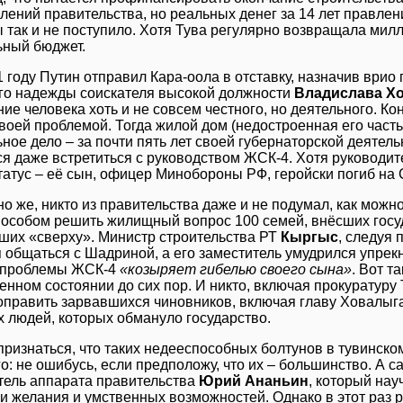
лений правительства, но реальных денег за 14 лет правлен
 так и не поступило. Хотя Тува регулярно возвращала мил
ный бюджет.
1 году Путин отправил Кара-оола в отставку, назначив врио
о надежды соискателя высокой должности
Владислава Х
ие человека хоть и не совсем честного, но деятельного. К
воей проблемой. Тогда жилой дом (недостроенная его часть
ное дело – за почти пять лет своей губернаторской деятель
ся даже встретиться с руководством ЖСК-4. Хотя руководи
татус – её сын, офицер Минобороны РФ, геройски погиб на
но же, никто из правительства даже и не подумал, как можн
пособом решить жилищный вопрос 100 семей, внёсших госуд
ших «сверху». Министр строительства РТ
Кыргыс
, следуя
 общаться с Шадриной, а его заместитель умудрился упрекн
 проблемы ЖСК-4
«козыряет гибелью своего сына»
. Вот т
нном состоянии до сих пор. И никто, включая прокуратуру Т
оправить зарвавшихся чиновников, включая главу Ховалыга,
х людей, которых обмануло государство.
признаться, что таких недееспособных болтунов в тувинск
го: не ошибусь, если предположу, что их – большинство. А
тель аппарата правительства
Юрий Ананьин
, который нау
и желания и умственных возможностей. Однако в этот раз р