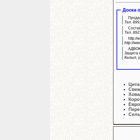
Доска 
Продам
Тел. 899
Состав
Тел. 892
http:/
http://w
АДВОКА
Защита н
Кызыл, у
Цита
Свеж
Хова
Коро
Евро
Пере
Сель