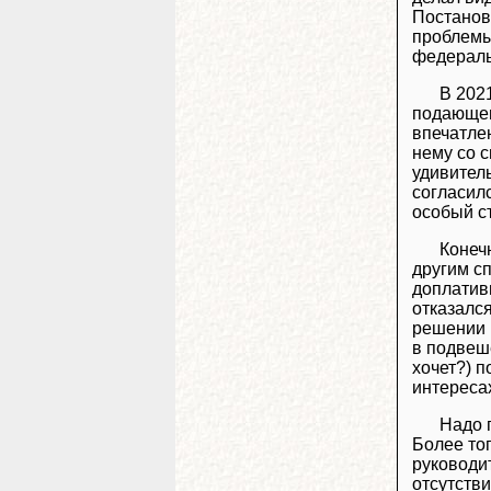
Постанов
проблемы
федераль
В 202
подающег
впечатлен
нему со с
удивитель
согласил
особый с
Конеч
другим с
доплатив
отказался
решении
в подвеше
хочет?) п
интереса
Надо 
Более то
руководи
отсутстви