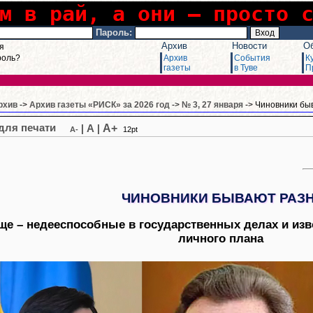
м в рай, а они – просто 
Пароль:
Архив
Новости
О
я
роль?
Архив
События
К
газеты
в Туве
П
рхив
->
Архив газеты «РИСК» за 2026 год
->
№ 3, 27 января
-> Чиновники бы
A+
|
A
|
A-
12pt
В
ЧИНОВНИКИ БЫВАЮТ РАЗ
ще – недееспособные в государственных делах и из
личного плана