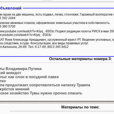
объявлений
 гараж на две машины, есть подвал, печка, стеллажи. Гаражный кооперати
1 502 1644
ление межевых планов, оформление земельных участков в собственность.
3 380 5700
/www.youtube.com/watch?v=Kiyq_-9303c Поджог редакции газеты РИСК в мае 200
ww.youtube.com/watch?v=Kiyq_-9303c
Т Язев Александр Аркадьевич, заслуженный юрист РТ. Ведение уголовных, г
а следствии, в суде. Консультации, все виды правовых услуг.
л.Калинина, 26-89. Тел. 6-17-69, 8913 345 9412
Остальные материалы номера 3:
ты Владимира Путина
ий анекдот
лыг как слон в посудной лавке
тко
па продолжает сопротивляться натиску Трампа
крёсток мнений
ское хозяйство Тувы нужно срочно спасать
Материалы по теме: