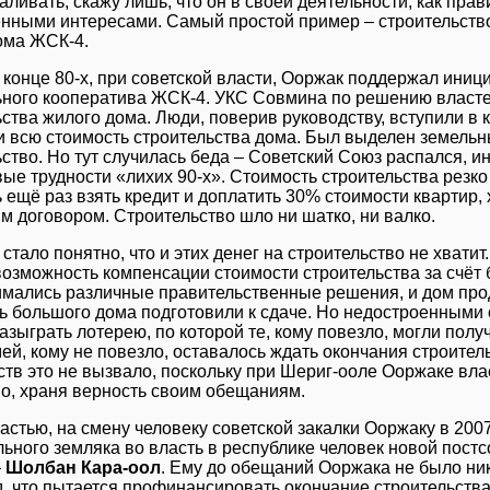
аливать, скажу лишь, что он в своей деятельности, как пра
нными интересами. Самый простой пример – строительство
ома ЖСК-4.
 конце 80-х, при советской власти, Ооржак поддержал иниц
ьного кооператива ЖСК-4. УКС Совмина по решению властей
ства жилого дома. Люди, поверив руководству, вступили в 
и всю стоимость строительства дома. Был выделен земельны
ьство. Но тут случилась беда – Советский Союз распался, 
ые трудности «лихих 90-х». Стоимость строительства резк
ещё раз взять кредит и доплатить 30% стоимости квартир, 
м договором. Строительство шло ни шатко, ни валко.
стало понятно, что и этих денег на строительство не хватит
возможность компенсации стоимости строительства за счёт
имались различные правительственные решения, и дом прод
ть большого дома подготовили к сдаче. Но недостроенными 
зыграть лотерею, по которой те, кому повезло, могли получ
мей, кому не повезло, оставалось ждать окончания строите
ств это не вызвало, поскольку при Шериг-ооле Ооржаке вла
о, храня верность своим обещаниям.
частью, на смену человеку советской закалки Ооржаку в 200
льного земляка во власть в республике человек новой пост
–
Шолбан Кара-оол
. Ему до обещаний Ооржака не было ник
д, что пытается профинансировать окончание строительств