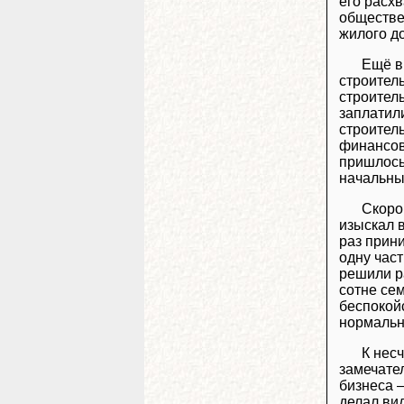
его расхв
обществе
жилого д
Ещё в
строител
строитель
заплатил
строител
финансов
пришлось 
начальны
Скоро 
изыскал 
раз прин
одну час
решили ра
сотне се
беспокой
нормальн
К нес
замечате
бизнеса 
делал ви