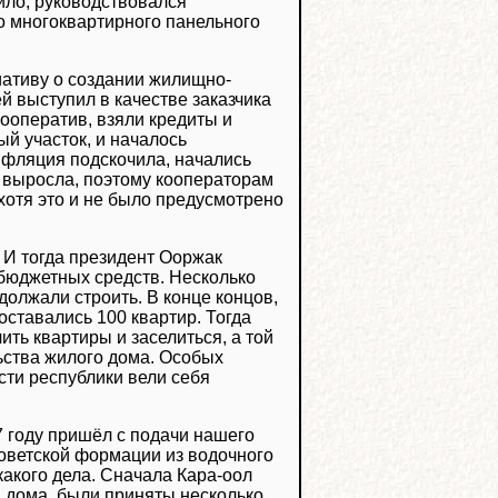
вило, руководствовался
 многоквартирного панельного
иативу о создании жилищно-
 выступил в качестве заказчика
кооператив, взяли кредиты и
й участок, и началось
инфляция подскочила, начались
о выросла, поэтому кооператорам
хотя это и не было предусмотрено
. И тогда президент Ооржак
 бюджетных средств. Несколько
олжали строить. В конце концов,
оставались 100 квартир. Тогда
ить квартиры и заселиться, а той
льства жилого дома. Особых
сти республики вели себя
7 году пришёл с подачи нашего
советской формации из водочного
акого дела. Сначала Кара-оол
а дома, были приняты несколько