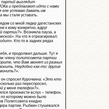
х партий выглядит
ЛОКа и предлагают идти с нами
я еле успеваю давать им
са мы стали уставать.
рядом со мной лидер дагестанских
и к кому конкретно, вдруг
ой партии?»
. Возникла пауза, а
ческой»
. На что я отреагировал:
водит»
. Кто-то в задних рядах
себя, и продолжил дальше. Тут я
как члену политсовета партии
ворите, что Вам звонят из разных
звонить. Неудобно как-то: другие
звонить?»
.
 он спросил Курочкина:
«Это кто
есколько раз переспросил,
ой у меня телефон?»
.
боялся произнести вслух – телефон,
 по которому можно было
нов Политсовета ехидно
дера партии. Рыбкин стушевался