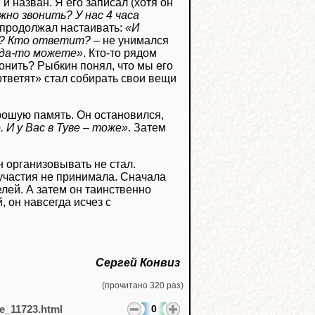
и назван. Я его записал (хотя он
жно звонить? У нас 4 часа
 продолжал настаивать:
«И
а? Кто ответит?
– не унимался
куда-то можете»
. Кто-то рядом
вонить? Рыбкин понял, что мы его
ответят» стал собирать свои вещи
рошую память. Он остановился,
 И у Вас в Туве – тоже»
. Затем
 организовывать не стал.
участия не принимала. Сначала
лей. А затем он таинственно
 он навсегда исчез с
Сергей Конвиз
(прочитано 320 раз)
0
le_11723.html