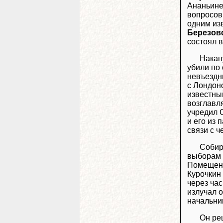
Ананьине
вопросов
одним из
Березов
состоял в
Накан
убили по
невъездн
с Лондон
известны
возглавл
учредил 
и его из 
связи с ч
Собир
выборам 
Помещени
Курочкин 
через ча
излучал 
начальни
Он ре