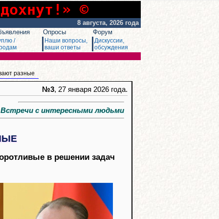
сдохнут!» ©
8 августа, 2026 года
бъявления
Опросы
Форум
уплю /
Наши вопросы,
Дискуссии,
родам
ваши ответы
обсуждения
вают разные
№3
, 27 января 2026 года.
стречи с интересными людьми
НЫЕ
воротливые в решении задач