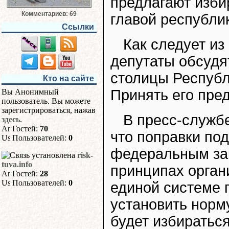
предлагают изби
Комментариев: 69
главой республи
Ссылки
Как следует из
депутаты обсудя
столицы Республ
Кто на сайте
Принять его пред
Вы Анонимный
пользователь. Вы можете
зарегистрироваться, нажав
В пресс-служб
здесь
.
Гостей:
70
что поправки под
Пользователей:
0
федеральным за
risk-
tuva.info
принципах орган
Гостей:
28
Пользователей:
0
единой системе 
установить норм
будет избиратьс