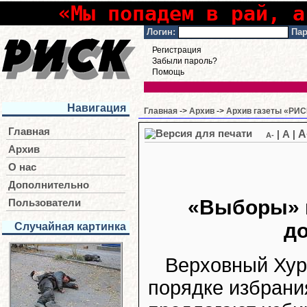
«Мы попадем в рай, а
Логин:
Пар
Регистрация
Забыли пароль?
Помощь
Навигация
Главная
->
Архив
->
Архив газеты «РИСК
Главная
A
|
A
|
A-
Архив
О нас
Дополнительно
«Выборы» г
Пользователи
д
Случайная картинка
Верховный Хура
порядке избрани