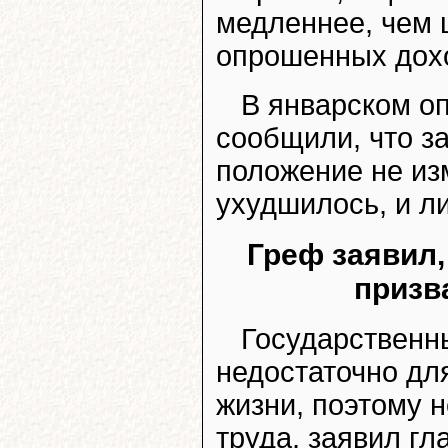
медленнее, чем 
опрошенных дохо
В январском о
сообщили, что з
положение не из
ухудшилось, и л
Греф заявил,
призв
Государственн
недостаточно дл
жизни, поэтому 
труда, заявил г