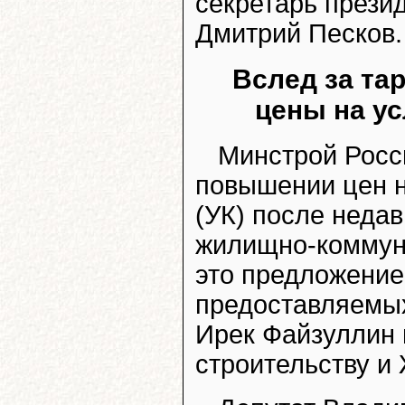
секретарь прези
Дмитрий Песков.
Вслед за та
цены на у
Минстрой Росс
повышении цен 
(УК) после неда
жилищно-коммун
это предложение
предоставляемых
Ирек Файзуллин 
строительству и