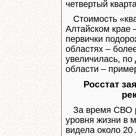
четвертый кварта
Стоимость «кв
Алтайском крае –
первички подоро
областях – боле
увеличилась, по
области – приме
Росстат за
ре
За время СВО 
уровня жизни в 
видела около 20 