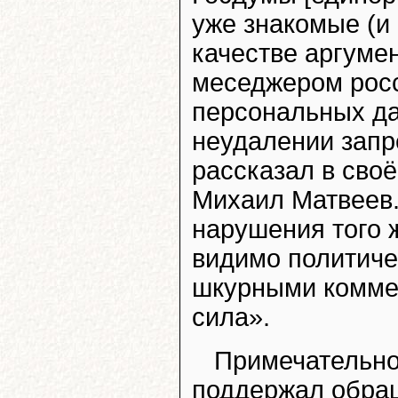
уже знакомые (и
качестве аргуме
меседжером росс
персональных д
неудалении запре
рассказал в сво
Михаил Матвеев. 
нарушения того ж
видимо политиче
шкурными комме
сила».
Примечательно,
поддержал обращ