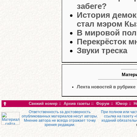
забеге?
История демок
стал мэром К
В мировой пол
Перекрёсток м
Звуки треска
Матери
Лента новостей в рубрике
Свежий номер
::
Архив газеты
::
Форум
::
Юмор
::
Н
Ответственность за достоверность
При полном или час
опубликованных материалов несут авторы.
ссылка на газету 
Мнение автора не всегда отражает точку
изданий обязатель
зрения редакции.