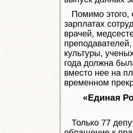
Помимо этого,
зарплатах сотру
врачей, медсесте
преподавателей,
культуры, ученых
года должна был
вместо нее на п
временном прек
«Единая Р
Только 77 депу
обращение к пра