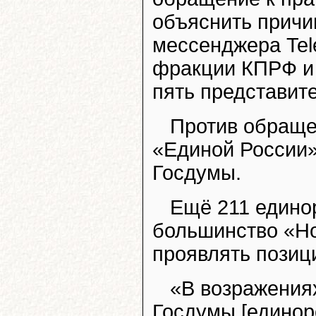
объяснить прич
мессенджера Tel
фракции КПРФ и 
пять представит
Против обраще
«Единой России»
Госдумы.
Ещё 211 едино
большинство «Но
проявлять позиц
«В возражения
Госдумы [единор