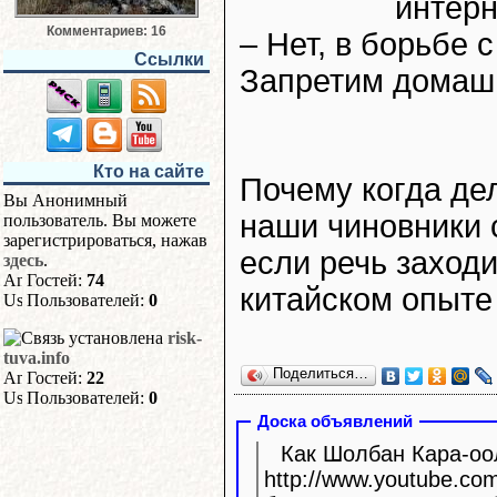
интерн
Комментариев: 16
– Нет, в борьбе
Ссылки
Запретим домашн
Кто на сайте
Почему когда де
Вы Анонимный
наши чиновники 
пользователь. Вы можете
зарегистрироваться, нажав
если речь заходи
здесь
.
Гостей:
74
китайском опыте
Пользователей:
0
risk-
tuva.info
Поделиться…
Гостей:
22
Пользователей:
0
Доска объявлений
Как Шолбан Кара-оол
http://www.youtube.com/watc