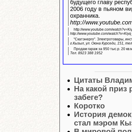
будущего главу респу
2006 году в пьяном ви
охранника.
http://www.youtube.c
http://www.youtube.com/watch?v=K
http://www.youtube.com/watch?v=Kiyq
"Скатэнерго". Электротовары, инс
г.Кызыл, ул. Оюна Курседи, 151, тел
Продам гараж за 950 тыс.р. 20 кв.
Тел. 8923 388 1952
Цитаты Влади
На какой приз
забеге?
Коротко
История демок
стал мэром К
В мировой пол