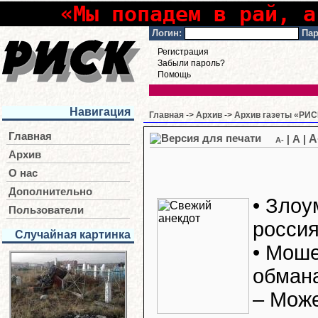
«Мы попадем в рай, а
Логин:
Пар
Регистрация
Забыли пароль?
Помощь
Навигация
Главная
->
Архив
->
Архив газеты «РИСК
Главная
A
|
A
|
A-
Архив
О нас
Дополнительно
• Злоу
Пользователи
росси
Случайная картинка
• Мош
обман
– Може