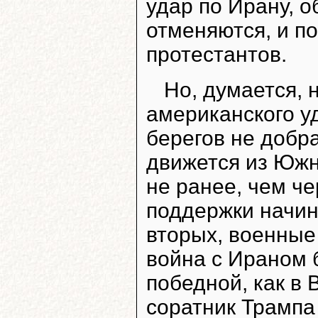
удар по Ирану, о
отменяются, и п
протестантов.
Но, думается, 
американского у
берегов не добр
движется из Южн
не ранее, чем че
поддержки начина
вторых, военные
война с Ираном 
победной, как в 
соратник Трампа