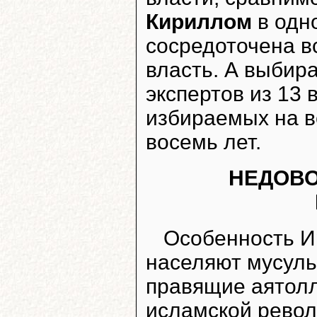
Кириллом
в одно
сосредоточена в
власть. А выбир
экспертов из 13 
избираемых на в
восемь лет.
НЕДОВО
Особенность Ир
населяют мусуль
правящие аятолл
исламской револ