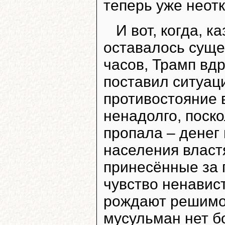
теперь уже неотк
И вот, когда, 
оставалось суще
часов, Трамп вд
поставил ситуац
противостояние в
ненадолго, поск
пропала – денег 
населения власт
принесённые за 
чувство ненавис
рождают решимос
мусульман нет бо