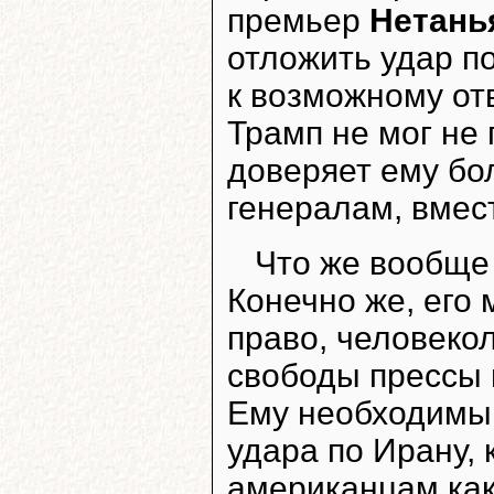
премьер
Нетань
отложить удар п
к возможному от
Трамп не мог не 
доверяет ему бо
генералам, вмес
Что же вообще
Конечно же, его
право, человеко
свободы прессы 
Ему необходимы 
удара по Ирану,
американцам как 