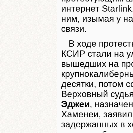
интернет Starlin
ним, изымая у н
связи.
В ходе протест
КСИР стали на у
вышедших на про
крупнокалиберны
десятки, потом с
Верховный судь
Эджеи
, назначе
Хаменеи, заявил
задержанных в х