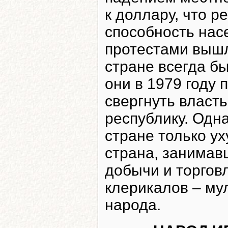
к доллару, что р
способность нас
протестами вышли
стране всегда б
они в 1979 году
свергнуть власт
республику. Одна
стране только у
страна, занимав
добычи и торгов
клерикалов – му
народа.