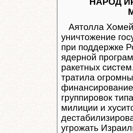
НАРОД И
Аятолла Хомей
уничтожение гос
при поддержке Р
ядерной програ
ракетных систем
тратила огромны
финансирование
группировок тип
милиции и хусито
дестабилизирова
угрожать Израил