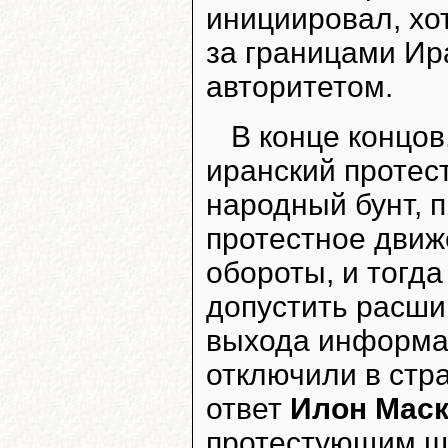
инициировал, хо
за границами Ир
авторитетом.
В конце концов
иранский протес
народный бунт, 
протестное движ
обороты, и тогда
допустить расши
выхода информац
отключили в стра
ответ
Илон Мас
протестующим ш