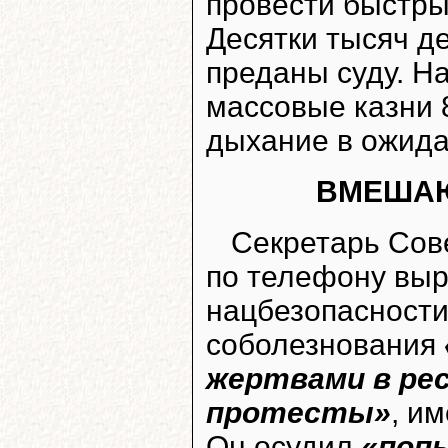
провести быстры
Десятки тысяч д
преданы суду. Н
массовые казни 
дыхание в ожида
ВМЕШАЮ
Секретарь Сов
по телефону выр
нацбезопасност
соболезнования
жертвами в рес
протесты»
, и
Он осудил
«поп