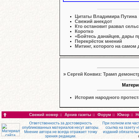
Цитаты Владимира Путина
Свежий анекдот
Кто остановит развал сельс
Коротко
«Бойтесь данайцев, дары 
Перекрёсток мнений
Митинг, которого на самом
»
Сергей Конвиз: Трамп демонс
Матери
История народного протест
Свежий номер
::
Архив газеты
::
Форум
::
Юмор
::
Н
Ответственность за достоверность
При полном или час
опубликованных материалов несут авторы.
ссылка на газету 
Мнение автора не всегда отражает точку
изданий обязатель
зрения редакции.