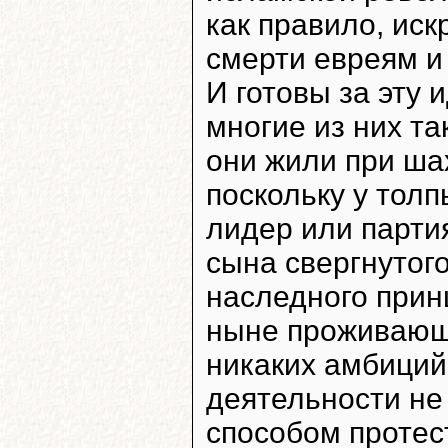
как правило, ис
смерти евреям и
И готовы за эту 
многие из них та
они жили при ш
поскольку у толп
лидер или парти
сына свергнутог
наследного при
ныне проживающ
никаких амбиций
деятельности не
способом протес