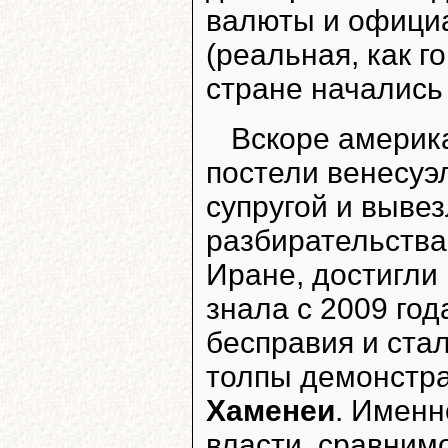
валюты и офици
(реальная, как г
стране начались
Вскоре америк
постели венесуэ
супругой и выве
разбирательства
Иране, достигли
знала с 2009 год
бесправия и ста
толпы демонстра
Хаменеи
. Именн
власти, сравним