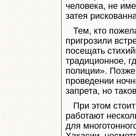
человека, не им
затея рискованн
Тем, кто пожел
пригрозили встре
посещать стихий
традиционное, г
полиции». Позже
проведении ночн
запрета, но тако
При этом стоит
работают нескол
для многотонного
Хакасии, несмот