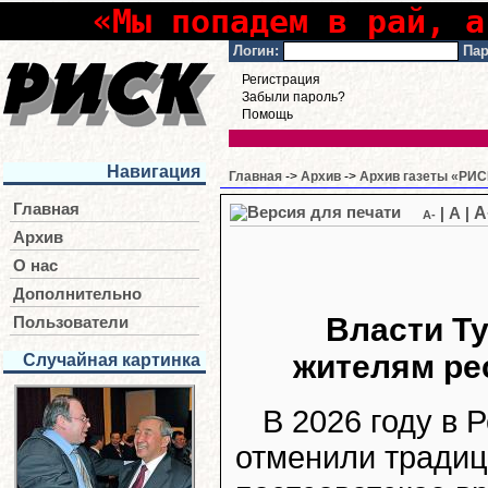
«Мы попадем в рай, а
Логин:
Пар
Регистрация
Забыли пароль?
Помощь
Навигация
Главная
->
Архив
->
Архив газеты «РИСК
Главная
A
|
A
|
A-
Архив
О нас
Дополнительно
Власти Т
Пользователи
жителям ре
Случайная картинка
В 2026 году в
отменили традиц