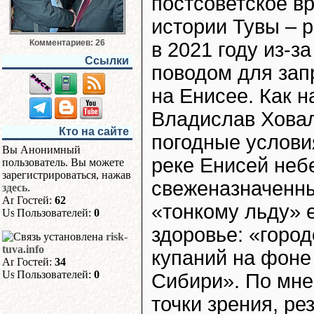
постсоветское вр
истории Тувы – 
Комментариев: 26
в 2021 году из-
Ссылки
поводом для зап
на Енисее. Как н
Владислав Ховал
Кто на сайте
погодные услови
Вы Анонимный
реке Енисей небе
пользователь. Вы можете
зарегистрироваться, нажав
свеженазначенны
здесь
.
Гостей:
62
«тонкому льду» 
Пользователей:
0
здоровье: «город
risk-
tuva.info
купаний на фоне
Гостей:
34
Пользователей:
0
Сибири». По мне
точки зрения, ре