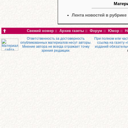
Матери
Лента новостей в рубрике
Свежий номер
::
Архив газеты
::
Форум
::
Юмор
::
Н
Ответственность за достоверность
При полном или час
опубликованных материалов несут авторы.
ссылка на газету 
Мнение автора не всегда отражает точку
изданий обязатель
зрения редакции.