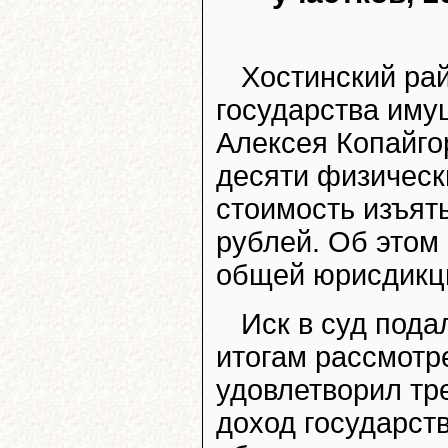
Хостинский ра
государства иму
Алексея Копайгор
десяти физическ
стоимость изъяты
рублей. Об этом
общей юрисдикци
Иск в суд пода
итогам рассмотр
удовлетворил тр
доход государст