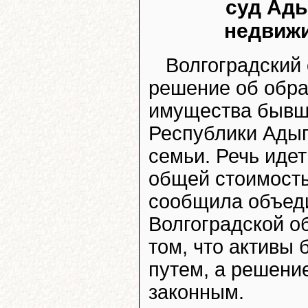
суд Ады
недвижи
Волгоградский
решение об обра
имущества бывше
Республики Адыг
семьи. Речь иде
общей стоимость
сообщила объеди
Волгоградской о
том, что активы
путем, а решени
законным.