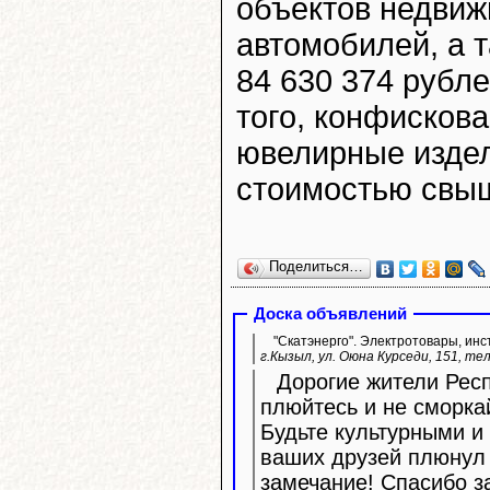
объектов недвиж
автомобилей, а 
84 630 374 рубл
того, конфисков
ювелирные изде
стоимостью свыш
Поделиться…
Доска объявлений
"Скатэнерго". Электротовары, инс
г.Кызыл, ул. Оюна Курседи, 151, тел
Дорогие жители Респ
плюйтесь и не сморка
Будьте культурными и 
ваших друзей плюнул 
замечание! Спасибо з