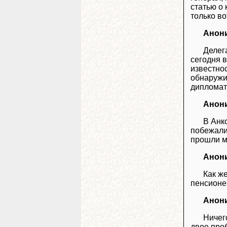
статью о
только во
Анон
Делег
сегодня 
известнос
обнаружил
дипломат
Анон
В Анк
побежали 
прошли м
Анон
Как ж
пенсионер
Анон
Ничег
двое проб