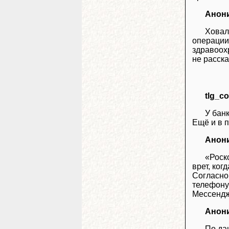
Анон
Ховал
операции
здравоох
не расска
tlg_c
У банк
Ещё и в п
Анон
«Роск
врет, ког
Согласно 
телефону 
Мессендж
Анон
По да