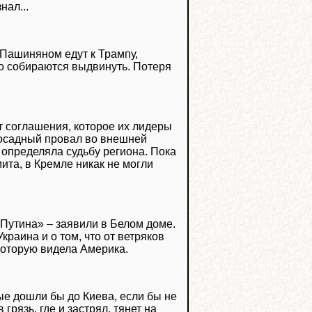
нал...
с Пашиняном едут к Трампу,
го собираются выдвинуть. Потеря
т соглашения, которое их лидеры
досадный провал во внешней
 определяла судьбу региона. Пока
ита, в Кремле никак не могли
Путина» – заявили в Белом доме.
краина и о том, что от ветряков
которую видела Америка.
ые дошли бы до Киева, если бы не
грязь, где и застрял, тянет на