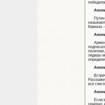
победила 
Анон
Путин
называют
Кавказа 
Анон
Армен
подписал
политике,
лидеры м
определи
Анон
Встре
Расскажет
все глис
Анон
Если 
генерал, 