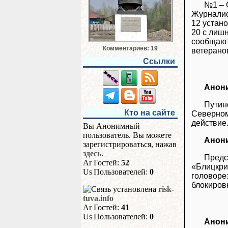
№1 – 
Журналис
12 устано
20 с лиш
сообщают
Комментариев: 19
ветерано
Ссылки
Анон
Путин
Кто на сайте
Северном
действие.
Вы Анонимный
пользователь. Вы можете
Анон
зарегистрироваться, нажав
здесь
.
Предс
Гостей:
52
«Блицкри
Пользователей:
0
головоре
блокировк
risk-
tuva.info
Гостей:
41
Пользователей:
0
Анон