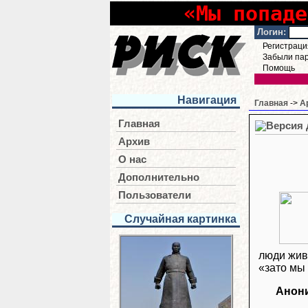
«Мы попаде
Логин:
Регистраци
Забыли па
Помощь
Навигация
Главная
->
А
Главная
Архив
О нас
Дополнительно
Пользователи
Случайная картинка
люди живу
«зато мы 
Анон