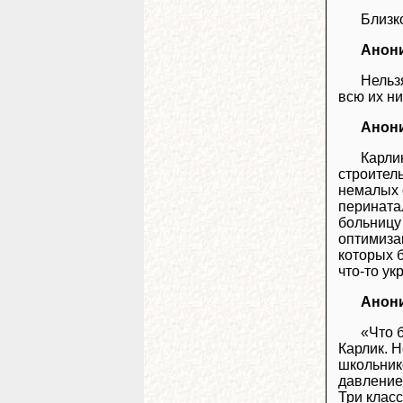
Близк
Анон
Нельз
всю их н
Анон
Карли
строител
немалых 
перината
больницу
оптимиза
которых б
что-то укр
Анон
«Что 
Карлик. 
школьник
давление
Три класс