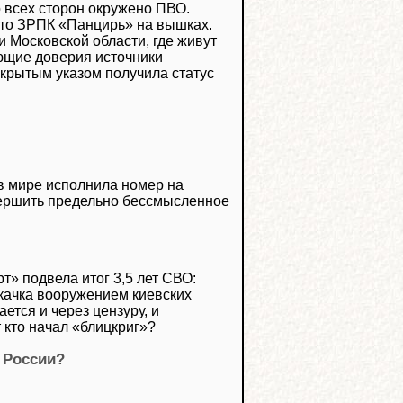
 всех сторон окружено ПВО.
это ЗРПК «Панцирь» на вышках.
и Московской области, где живут
ющие доверия источники
акрытым указом получила статус
в мире исполнила номер на
вершить предельно бессмысленное
» подвела итог 3,5 лет СВО:
акачка вооружением киевских
ется и через цензуру, и
т кто начал «блицкриг»?
 России?