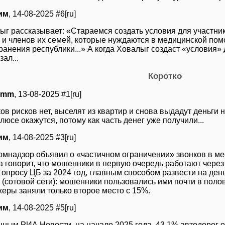
им
, 14-08-2025 #6[ru]
ыг рассказывает: «Стараемся создать условия для участни
 и членов их семей, которые нуждаются в медицинской по
ранения республики...» А когда Ховалыг создаст «условия»
зал...
Коротко
omm
, 13-08-2025 #1[ru]
ов рисков нет, выселят из квартир и снова выдадут деньги н
люсе окажутся, потому как часть денег уже получили...
им
, 14-08-2025 #3[ru]
омнадзор объявил о «частичном ограничении» звонков в ме
да говорит, что мошенники в первую очередь работают чере
опросу ЦБ за 2024 год, главным способом развести на день
(сотовой сети): мошенники пользовались ими почти в полов
еры заняли только второе место с 15%.
им
, 14-08-2025 #5[ru]
нным РИА Новости, на начало 2025 года, 43,1% автодорог 