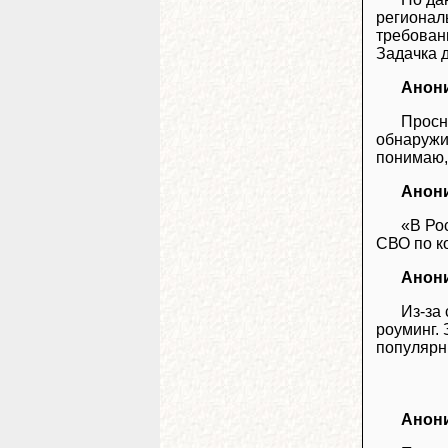
регионал
требован
Задачка д
Анон
Просн
обнаружил
понимаю, 
Анон
«В Ро
СВО по ко
Анон
Из-за
роуминг. 
популярн
Анон