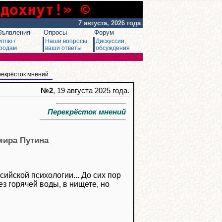
сдохнут!» ©
7 августа, 2026 года
бъявления
Опросы
Форум
уплю /
Наши вопросы,
Дискуссии,
родам
ваши ответы
обсуждения
рекрёсток мнений
№2
, 19 августа 2025 года.
Перекрёсток мнений
мира Путина
сийской психологии... До сих пор
ез горячей воды, в нищете, но