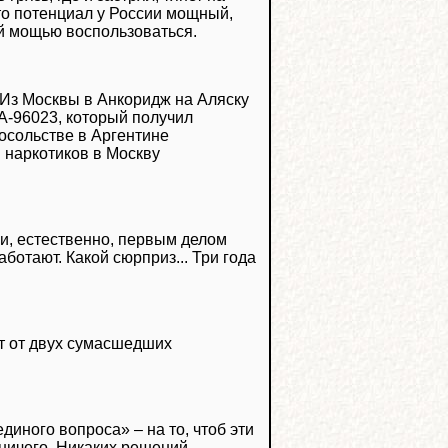
что потенциал у России мощный,
ой мощью воспользоваться.
 Из Москвы в Анкоридж на Аляску
A-96023, который получил
посольстве в Аргентине
и наркотиков в Москву
и, естественно, первым делом
ботают. Какой сюрприз... Три года
ят от двух сумасшедших
диного вопроса» – на то, чтоб эти
ничего. Никаких решений.