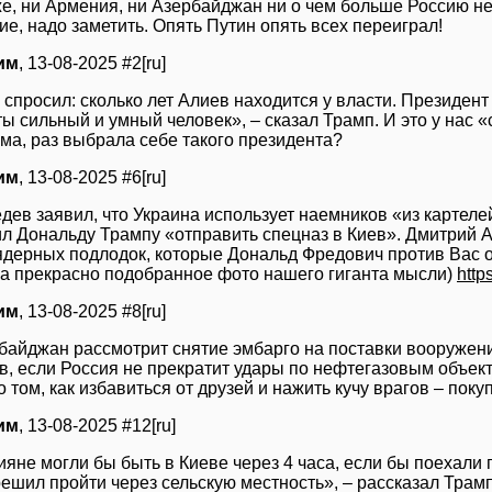
е, ни Армения, ни Азербайджан ни о чем больше Россию н
е, надо заметить. Опять Путин опять всех переиграл!
им
, 13-08-2025 #2[ru]
 спросил: сколько лет Алиев находится у власти. Президент
ты сильный и умный человек», – сказал Трамп. И это у нас
ма, раз выбрала себе такого президента?
им
, 13-08-2025 #6[ru]
дев заявил, что Украина использует наемников «из картеле
л Дональду Трампу «отправить спецназ в Киев». Дмитрий А
 ядерных подлодок, которые Дональд Фредович против Вас 
за прекрасно подобранное фото нашего гиганта мысли)
http
им
, 13-08-2025 #8[ru]
байджан рассмотрит снятие эмбарго на поставки вооружен
в, если Россия не прекратит удары по нефтегазовым объек
 том, как избавиться от друзей и нажить кучу врагов – поку
им
, 13-08-2025 #12[ru]
ияне могли бы быть в Киеве через 4 часа, если бы поехали 
ешил пройти через сельскую местность», – рассказал Трамп