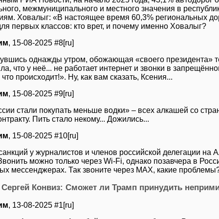
ьного, межмуниципального и местного значения в республ
иям. Ховалыг: «В настоящее время 60,3% региональных дор
ля первых классов: кто врет, и почему именно Ховалыг?
им
, 15-08-2025 #8[ru]
увшись однажды утром, обожающая «своего президента» 
а, что у неё... не работает интернет и звонки в запрещён
что происходит!». Ну, как вам сказать, Ксения...
им
, 15-08-2025 #9[ru]
ссии стали покупать меньше водки» – всех алкашей со стр
нтракту. Пить стало некому... Дожились...
им
, 15-08-2025 #10[ru]
 санкций у журналистов и членов российской делегации на А
Звонить можно только через Wi-Fi, однако позавчера в Рос
ых мессенджерах. Так звоните через МАХ, какие проблемы
Сергей Конвиз: Сможет ли Трамп принудить неприм
им
, 13-08-2025 #1[ru]