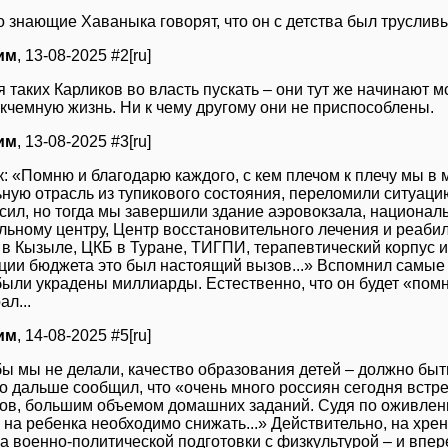
о знающие Хаваныка говорят, что он с детства был труслив
им
, 13-08-2025 #2[ru]
я таких Карликов во власть пускать – они тут же начинают м
икчемную жизнь. Ни к чему другому они не приспособлены.
им
, 13-08-2025 #3[ru]
к: «Помню и благодарю каждого, с кем плечом к плечу мы в
ьную отрасль из тупикового состояния, переломили ситуаци
сил, но тогда мы завершили здание аэровокзала, националь
льному центру, Центр восстановительного лечения и реаби
 в Кызыле, ЦКБ в Туране, ТИГПИ, терапевтический корпус и
ции бюджета это был настоящий вызов...» Вспомнил самые 
ыли украдены миллиарды. Естественно, что он будет «помни
ал...
им
, 14-08-2025 #5[ru]
бы мы не делали, качество образования детей – должно быть
Но дальше сообщил, что «очень много россиян сегодня встр
ов, большим объемом домашних заданий. Судя по оживленн
 на ребенка необходимо снижать...» Действительно, на хр
а военно-политической подготовки с физкультурой – и впере