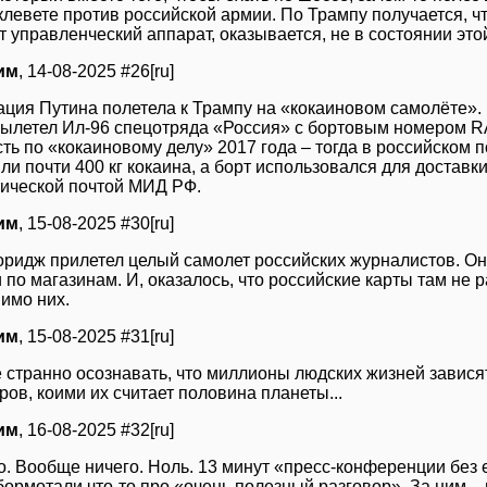
 клевете против российской армии. По Трампу получается, 
т управленческий аппарат, оказывается, не в состоянии эт
им
, 14-08-2025 #26[ru]
ация Путина полетела к Трампу на «кокаиновом самолёте».
вылетел Ил-96 спецотряда «Россия» с бортовым номером R
ть по «кокаиновому делу» 2017 года – тогда в российском 
и почти 400 кг кокаина, а борт использовался для доставк
ической почтой МИД РФ.
им
, 15-08-2025 #30[ru]
оридж прилетел целый самолет российских журналистов. Он
по магазинам. И, оказалось, что российские карты там не ра
имо них.
им
, 15-08-2025 #31[ru]
е странно осознавать, что миллионы людских жизней завис
ов, коими их считает половина планеты...
им
, 16-08-2025 #32[ru]
о. Вообще ничего. Ноль. 13 минут «пресс-конференции без е
ормотали что-то про «очень полезный разговор». За ним – 