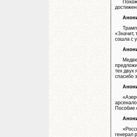
Похож
достижени
Анон
Трамп
«Значит, 
сошла с у
Анон
Медве
предложи
тех двух
спасибо 
Анон
«Азер
арсенало
Пособие о
Анон
«Росс
генерал р