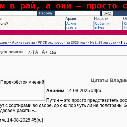
м в рай, а они – просто 
Пароль:
Архив
Новости
О
я
роль?
Архив
События
К
газеты
в Туве
П
рхив
->
Архив газеты «РИСК экспресс» за 2025 год
->
№ 2, 19 августа
-> Пе
A+
|
A
|
A-
12pt
Цитаты Влади
Аноним
, 14-08-2025 #4[ru]
Путин – это просто представитель рос
т с сортирами во дворе, до сих пор чуть ли не полстраны б
делаем ракеты»...
им
, 14-08-2025 #5[ru]