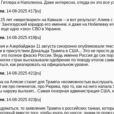
Гитлера и Наполеона. Даже интересно, откуда он это все уз
им
, 14-08-2025 #17[ru]
 25 лет «миротворил» на Кавказе – и вот результат: Алиев 
 Зангезурский коридор его именем, и даже на Нобелевку е
– еще одно «эхо» СВО в Украине.
им
, 14-08-2025 #19[ru]
ия и Азербайджан 11 августа синхронно опубликовали текс
и в присутствии Дональда Трампа в США... Это не просто 
 это полное фиаско России. Ведь именно Россия до сих пор
ногих стран высказывали одобрение по поводу итогов самм
ться, как реагировать на официальном уровне.
им
, 14-08-2025 #21[ru]
ча на Аляске станет для Трампа «возможностью выслушать 
 им про печенегов, про Рюрика, про то, как на него напала У
ты наружу вылазят... Самая позорная администрация США, 
им
, 14-08-2025 #23[ru]
вдуматься, то заявление Трампа о российских танках, котор
который вместо того, чтобы ехать по шоссе, зачем-то полез в 