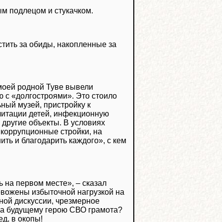
ым подлецом и стукачком.
стить за обиды, накопленные за
 моей родной Туве вывели
ю с «долгостроями». Это стоило
ный музей, пристройку к
литации детей, инфекционную
 другие объекты. В условиях
коррупционные стройки, на
ть и благодарить каждого», с кем
 на первом месте», – сказал
евожены избыточной нагрузкой на
ой дискуссии, чрезмерное
ена будущему герою СВО грамота?
д, в окопы!