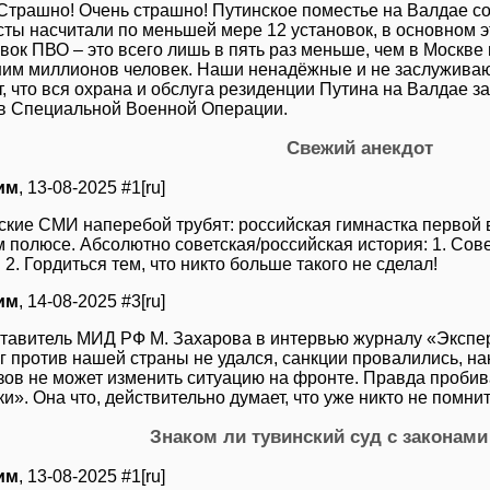
Страшно! Очень страшно! Путинское поместье на Валдае со
ты насчитали по меньшей мере 12 установок, в основном 
вок ПВО – это всего лишь в пять раз меньше, чем в Москве 
ним миллионов человек. Наши ненадёжные и не заслужива
, что вся охрана и обслуга резиденции Путина на Валдае з
в Специальной Военной Операции.
Свежий анекдот
им
, 13-08-2025 #1[ru]
ские СМИ наперебой трубят: российская гимнастка первой 
 полюсе. Абсолютно советская/российская история: 1. Со
 2. Гордиться тем, что никто больше такого не сделал!
им
, 14-08-2025 #3[ru]
тавитель МИД РФ М. Захарова в интервью журналу «Эксперт
г против нашей страны не удался, санкции провалились, н
зов не может изменить ситуацию на фронте. Правда пробива
и». Она что, действительно думает, что уже никто не помни
Знаком ли тувинский суд с законами
им
, 13-08-2025 #1[ru]