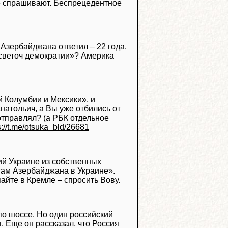
е спрашивают. Беспрецедентное
 Азербайджана ответил – 22 года.
 «светоч демократии»? Америка
й Колумбии и Мексики», и
натольич, а Вы уже отбились от
отправлял? (а РБК отдельное
s://t.me/otsuka_bld/26681
ий Украине из собственных
там Азербайджана в Украине».
пайте в Кремле – спросить Вову.
по шоссе. Но один российский
. Еще он рассказал, что Россия