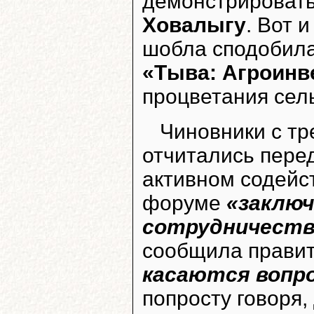
демонстрировать
Ховалыгу
. Вот 
шобла сподобила
«Тыва: Агроинв
процветания сель
Чиновники с т
отчитались перед
активном содейст
форуме
«заключ
сотрудничеств
сообщила прави
касаются вопр
попросту говоря,