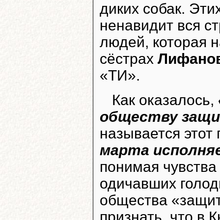
диких собак. Эти
ненавидит вся ст
людей, которая н
сёстрах
Лифано
«ТИ».
Как оказалось,
обществу защ
называется этот
марта исполня
понимая чувства
одичавших голодн
общества «защи
признать, что в 