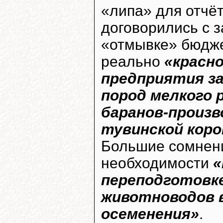
«липа» для отчёт
договорились с 
«отмывке» бюдже
реально
«красно
предприятия з
пород мелкого 
баранов-произ
тувинской кор
Большие сомнени
необходимости
«
переподготовк
животноводов 
осеменения»
.