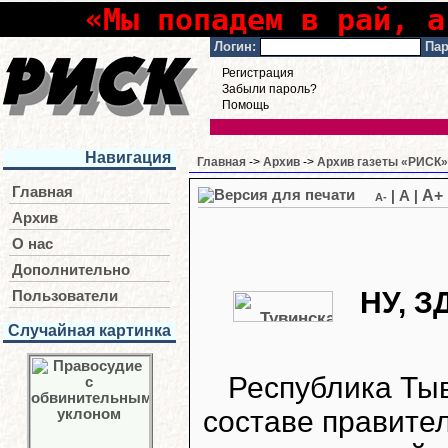
«Мы попадем в рай, а
Логин:
Пар
Регистрация
Забыли пароль?
Помощь
Навигация
Главная
->
Архив
->
Архив газеты «РИСК» 
Главная
A+
|
A
|
A-
Архив
О нас
Дополнительно
НУ, 
Пользователи
Случайная картинка
Республика Тыв
составе правите