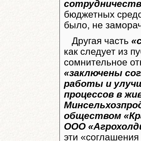
сотрудничеств
бюджетных средс
было, не замора
Другая часть
«
как следует из п
сомнительное от
«заключены сог
работы и улуч
процессов в ж
Минсельхозпро
обществом «Кра
ООО «Агрохолд
эти «соглашения