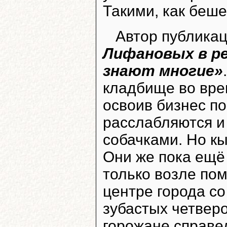
Такими, как беше
Автор публика
Лифановых в рес
знают многие»
кладбище во вре
освоив бизнес по
расслабляются и
собачками. Но кы
Они же пока ещё
только возле пом
центре города с
зубастых четверо
горожане справе