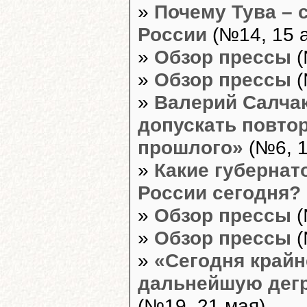
»
Почему Тува – 
России
(№14, 15 
»
Обзор прессы
(
»
Обзор прессы
(
»
Валерий Салчак
допускать повто
прошлого»
(№6, 1
»
Какие губернат
России сегодня?
»
Обзор прессы
(
»
Обзор прессы
(
»
«Сегодня крайн
дальнейшую дег
(№19, 21 мая)