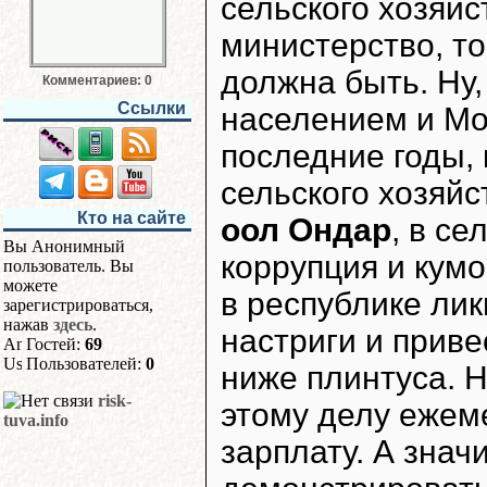
сельского хозяйс
министерство, то
должна быть. Ну,
Комментариев: 0
Ссылки
населением и Мос
последние годы,
сельского хозяй
Кто на сайте
оол Ондар
, в се
Вы Анонимный
коррупция и кумов
пользователь. Вы
можете
в республике лик
зарегистрироваться,
нажав
здесь
.
настриги и приве
Гостей:
69
Пользователей:
0
ниже плинтуса. 
risk-
этому делу ежем
tuva.info
зарплату. А знач