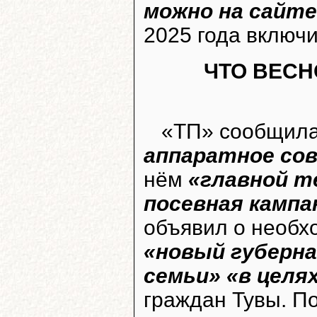
можно на сайте
2025 года включ
ЧТО ВЕСН
«ТП» сообщил
аппаратное со
нём
«главной т
посевная кампа
объявил о необх
«новый губерн
семьи» «в целя
граждан Тувы. П