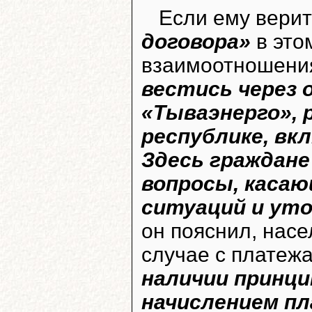
Если ему верит
договора»
в это
взаимоотношен
вестись через 
«Тываэнерго», 
республике, вк
Здесь граждан
вопросы, касаю
ситуаций и ут
он пояснил, насе
случае с платеж
наличии принци
начислением пл