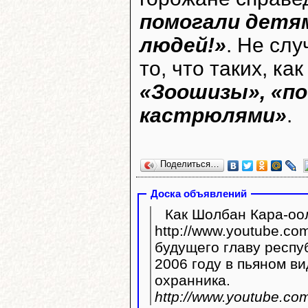
помогали детям
людей!»
. Не сл
то, что таких, к
«Зоошизы», «по
кастрюлями»
.
Поделиться…
Доска объявлений
Как Шолбан Кара-оол
http://www.youtube.com/watc
будущего главу респу
2006 году в пьяном ви
охранника.
http://www.youtube.c