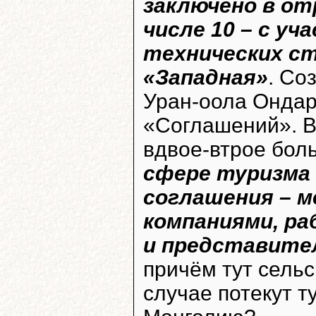
заключено в от
числе 10 – с у
технических с
«Западная»
. Со
Уран-оола Ондар
«Соглашений». В 
вдвое-втрое боль
сфере туризма
соглашения – м
компаниями, ра
и представите
причём тут сельс
случае потекут т