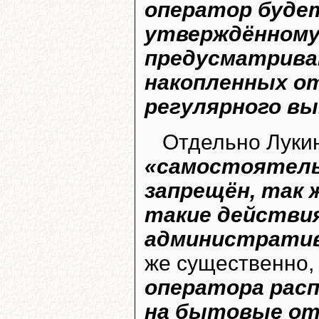
оператор буде
утверждённому 
предусматрива
накопленных от
регулярного вы
Отдельно Лукин
«самостоятель
запрещён, так ж
такие действи
административ
же существенно,
оператора рас
на бытовые от