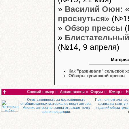
»
Василий Оюн: «
проснуться»
(№19
»
Обзор прессы
(
»
Блистательный
(№14, 9 апреля)
Материа
Как "развивали" сельское х
Обзоры тувинской прессы
Свежий номер
::
Архив газеты
::
Форум
::
Юмор
::
Н
Ответственность за достоверность
При полном или час
опубликованных материалов несут авторы.
ссылка на газету 
Мнение автора не всегда отражает точку
изданий обязатель
зрения редакции.