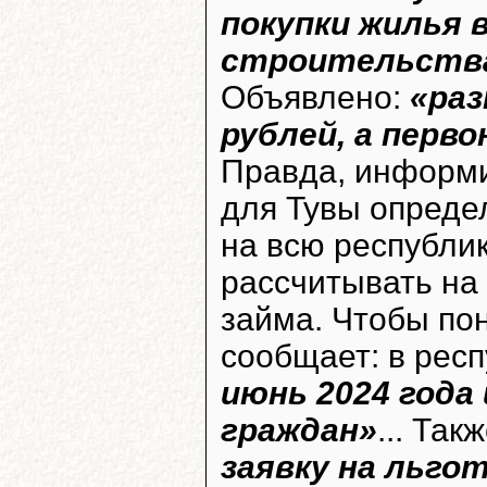
покупки жилья 
строительства
Объявлено:
«раз
рублей, а перв
Правда, информи
для Тувы определ
на всю республи
рассчитывать на 
займа. Чтобы пон
сообщает: в рес
июнь 2024 года
граждан»
... Та
заявку на льго