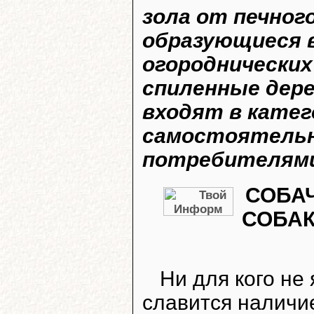
зола от печног
образующиеся в
огороднических
спиленные дере
входят в кате
самостоятельн
потребителям
СОБАЧ
СОБАК
Ни для кого не 
славится наличи