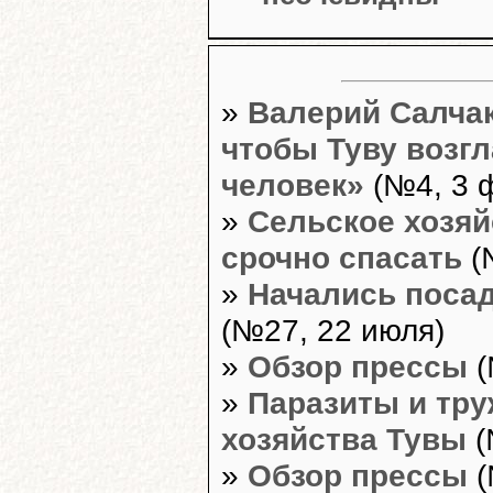
»
Валерий Салчак
чтобы Туву возг
человек»
(№4, 3 
»
Сельское хозяй
срочно спасать
(
»
Начались поса
(№27, 22 июля)
»
Обзор прессы
(
»
Паразиты и тру
хозяйства Тувы
(
»
Обзор прессы
(