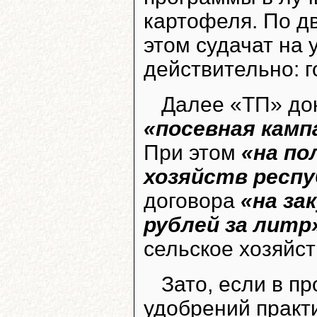
картофеля. По д
этом судачат на 
действительно: г
Далее «ТП» док
«посевная камп
При этом
«на по
хозяйств респу
договора
«на за
рублей за литр
сельское хозяйс
Зато, если в п
удобрений практ