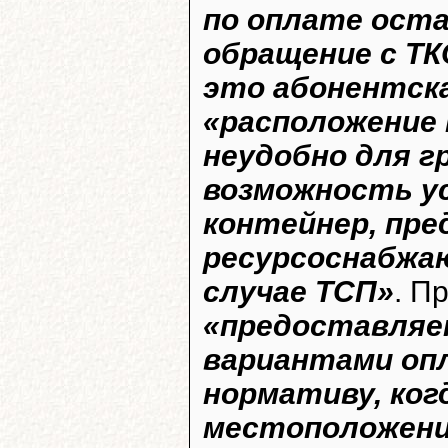
по оплате оста
обращение с Т
это абонентск
«расположение
неудобно для г
возможность у
контейнер, пр
ресурсоснабжа
случае ТСП»
. П
«предоставляе
вариантами оп
нормативу, ког
местоположени