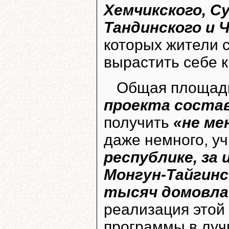
Хемчикского, С
Тандинского и 
которых жители 
вырастить себе 
Общая площа
проекта состав
получить
«не ме
даже немного, у
республике, за
Монгун-Тайгинс
тысяч домовла
реализация этой
программы в луч