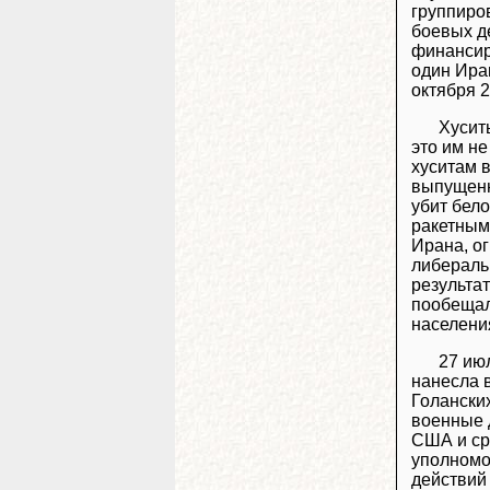
группиро
боевых д
финансир
один Ира
октября 2
Хусит
это им н
хуситам в
выпущенн
убит бел
ракетным
Ирана, о
либераль
результа
пообеща
населени
27 ию
нанесла 
Голанских
военные д
США и ср
уполномо
действий