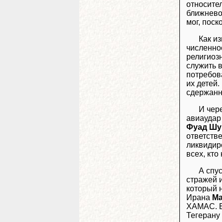
относите
ближнево
мог, поск
Как и
численно
религиоз
служить 
потребов
их детей.
сдержанн
И чер
авиаудар
Фуад Шу
ответстве
ликвидиро
всех, кто
А спус
стражей 
который 
Ирана
Ма
ХАМАС. Бы
Тегерану