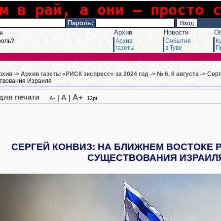
м в рай, а они – просто 
Пароль:
Архив
Новости
О
я
роль?
Архив
События
К
газеты
в Туве
П
рхив
->
Архив газеты «РИСК экспресс» за 2024 год
->
№ 6, 6 августа
-> Серг
ствования Израиля
A+
|
A
|
A-
12pt
СЕРГЕЙ КОНВИЗ: НА БЛИЖНЕМ ВОСТОКЕ 
СУЩЕСТВОВАНИЯ ИЗРАИЛ