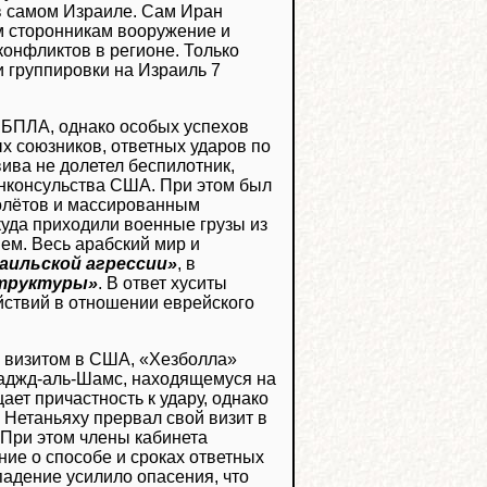
в самом Израиле. Сам Иран
м сторонникам вооружение и
конфликтов в регионе. Только
 группировки на Израиль 7
 БПЛА, однако особых успехов
х союзников, ответных ударов по
вива не долетел беспилотник,
енконсульства США. При этом был
молётов и массированным
куда приходили военные грузы из
ем. Весь арабский мир и
аильской агрессии»
, в
структуры»
. В ответ хуситы
йствий в отношении еврейского
 визитом в США, «Хезболла»
Маджд-аль-Шамс, находящемуся на
ает причастность к удару, однако
 Нетаньяху прервал свой визит в
 При этом члены кабинета
ие о способе и сроках ответных
падение усилило опасения, что