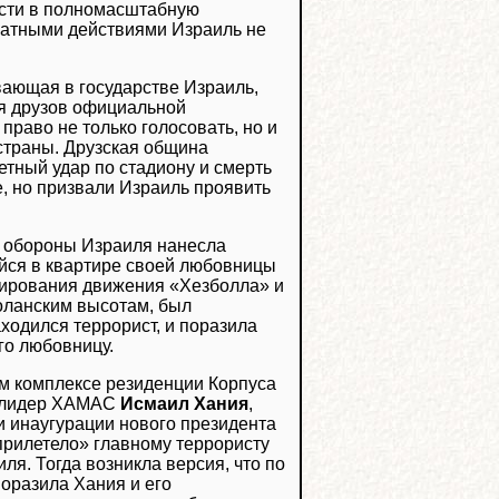
асти в полномасштабную
кватными действиями Израиль не
ивающая в государстве Израиль,
ия друзов официальной
право не только голосовать, но и
страны. Друзская община
етный удар по стадиону и смерть
е, но призвали Израиль проявить
я обороны Израиля нанесла
ийся в квартире своей любовницы
мирования движения «Хезболла» и
Голанским высотам, был
ходился террорист, и поразила
его любовницу.
ном комплексе резиденции Корпуса
й лидер ХАМАС
Исмаил Хания
,
и инаугурации нового президента
«прилетело» главному террористу
я. Тогда возникла версия, что по
поразила Хания и его