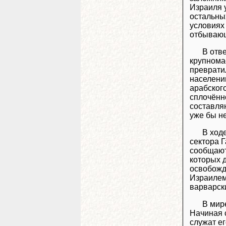
Израиля 
остальны
условиях
отбывающ
В отв
крупнома
преврати
населени
арабског
сплочённ
составляю
уже бы н
В ход
сектора Г
сообщают
которых 
освобожд
Израилем
варварск
В мир
Начиная 
служат е