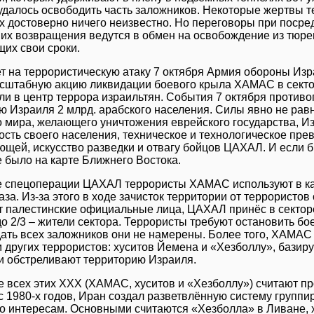
удалось освободить часть заложников. Некоторые жертвы те
х достоверно ничего неизвестно. Но переговоры при посре
 их возвращения ведутся в обмен на освобождение из тюре
их свои сроки.
ет на террористическую атаку 7 октября Армия обороны Из
сштабную акцию ликвидации боевого крыла ХАМАС в секто
ли в центр террора израильтян. События 7 октября против
ю Израиля 2 млрд. арабского населения. Силы явно не рав
о мира, желающего уничтожения еврейского государства, И
ость своего населения, техническое и технологическое пре
щей, искусство разведки и отвагу бойцов ЦАХАЛ. И если бы
е было на карте Ближнего Востока.
е спецоперации ЦАХАЛ террористы ХАМАС используют в ка
аза. Из-за этого в ходе зачисток территории от террористов
 палестинские официальные лица, ЦАХАЛ принёс в секторе 
до 2/3 – жители сектора. Террористы требуют остановить б
ать всех заложников они не намерены. Более того, ХАМАС 
 других террористов: хуситов Йемена и «Хезболлу», базир
и обстреливают территорию Израиля.
е всех этих ХХХ (ХАМАС, хуситов и «Хезболлу») считают п
с 1980‑х годов, Иран создал разветвлённую систему группи
го интересам. Основными считаются «Хезболла» в Ливане, 