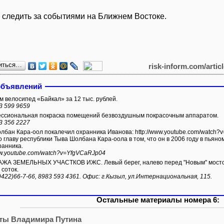
 следить за событиями на Ближнем Востоке.
иться…
risk-inform.com/artic
объявлений
 велосипед «Байкал» за 12 тыс. рублей.
3 599 9659
сиональная покраска помещений безвоздушным покрасочным аппаратом.
3 356 2227
а-оол покалечил охранника Иванова: http://www.youtube.com/watch?v=YfgVCaRJp04 Иванов обвиняет
 главу республики Тыва Шолбана Кара-оола в том, что он в 2006 году в пьяном
ранника.
ww.youtube.com/watch?v=YfgVCaRJp04
А ЗЕМЕЛЬНЫХ УЧАСТКОВ ИЖС. Левый берег, налево перед "Новым" мостом.
 соток.
9422)66-7-66, 8983 593 4361. Офис: г.Кызыл, ул.Интернациональная, 115.
Остальные материалы номера 6:
ты Владимира Путина