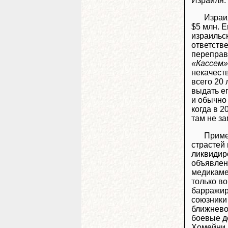
Израиля. 
Израи
$5 млн. 
израильск
ответств
переправ
«Кассем»
некачест
всего 20 
выдать е
и обычно
когда в 
там не за
Приме
страстей
ликвидир
объявлен
медикаме
только в
барражир
союзники
ближневос
боевые д
Хомейни.