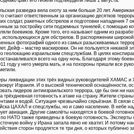
Однако факт его гибели подтвердили лишь 1 августа.
льская разведка вела охоту за ним больше 20 лет. Американ
Его считают ответственным за организацию десятков террор
их солдат, ракетных обстрелов и подготовки нападения 7 о
енным за постройку сети подземных туннелей, с помощью к
ляли боевиков. Кроме того, его называют одним из разраб
, использующихся для обстрелов. В распоряжении широкой
венных фотографий одного из самых разыскиваемых террор
лет. Дейф – мастер маскировки. Он не пользуется никакой э
го геолокацию израильским спецслужбам. В целях конспира
 останавливался всего на одну ночь. Благодаря этому боев
2011 году у него умерла мать, и на похороны пришли все р
метили.
ры ликвидации этих трёх видных руководителей ХАМАС и Х
 вокруг Израиля. И о высокой технической оснащённости, 
овать лидеров антиизраильского террора, где бы они ни на
а трёхдневная готовность к атаке на страну. Жители стран
нтами и водой. Ситуация чрезвычайно серьёзная. В связи 
ойска ЦАХАЛ и спецслужбы, но и само население. В небе н
ует авиация. Другие самолёты находятся в боевой готовно
 по НАТО также приведены в боевую готовность. Эксперты 
точную войну у Ирана запала явно не хватит. И потому наи
ействия сторон продлятся те три дня, о которых публично 