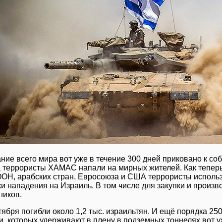
ние всего мира вот уже в течение 300 дней приковано к соб
а террористы ХАМАС напали на мирных жителей. Как тепер
ОН, арабских стран, Евросоюза и США террористы использ
и нападения на Израиль. В том числе для закупки и произво
ников.
ктября погибли около 1,2 тыс. израильтян. И ещё порядка 2
и, которых удерживают в плену в подземных тоннелях вот у