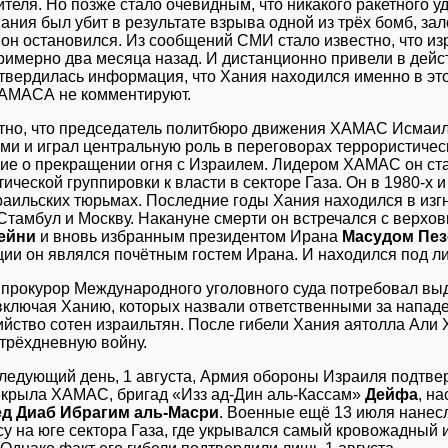
теля. Но позже стало очевидным, что никакого ракетного у
ания был убит в результате взрыва одной из трёх бомб, за
е он остановился. Из сообщений СМИ стало известно, что 
римерно два месяца назад. И дистанционно привели в дейст
дтвердилась информация, что Хания находился именно в эт
АМАСА не комментируют.
тно, что председатель политбюро движения ХАМАС Исмаил
ми и играл центральную роль в переговорах террористичес
ие о прекращении огня с Израилем. Лидером ХАМАС он ста
ической группировки к власти в секторе Газа. Он в 1980-х 
зраильских тюрьмах. Последние годы Хания находился в изг
 Стамбул и Москву. Накануне смерти он встречался с верх
ейни
и вновь избранным президентом Ирана
Масудом Пе
ции он являлся почётным гостем Ирана. И находился под л
 прокурор Международного уголовного суда потребовал выд
ключая Ханию, которых назвали ответственными за нападе
бийство сотен израильтян. После гибели Хания аятолла Али
трёхдневную войну.
следующий день, 1 августа, Армия обороны Израиля подтв
 крыла ХАМАС, бригад «Изз ад-Дин аль-Кассам»
Дейфа
, н
д Диаб Ибрагим аль-Масри
. Военные ещё 13 июля нанес
у на юге сектора Газа, где укрывался самый кровожадный