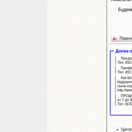
Будем
Подел
Доска 
Продам
Тел. 892
Профес
Тел. 891
Как Шолбан Кар
будущего
сына-ох
http://w
ПРОДАЖ
от 7 до 9
Тел. 8(3
Цита