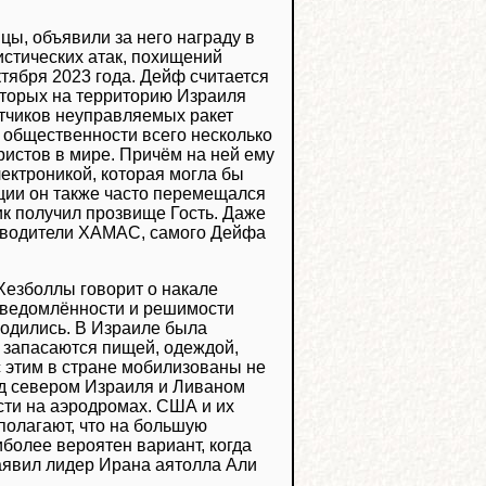
цы, объявили за него награду в
истических атак, похищений
ктября 2023 года. Дейф считается
оторых на территорию Израиля
отчиков неуправляемых ракет
 общественности всего несколько
истов в мире. Причём на ней ему
лектроникой, которая могла бы
ции он также часто перемещался
ик получил прозвище Гость. Даже
уководители ХАМАС, самого Дейфа
езболлы говорит о накале
осведомлённости и решимости
ходились. В Израиле была
ы запасаются пищей, одеждой,
с этим в стране мобилизованы не
ад севером Израиля и Ливаном
сти на аэродромах. США и их
полагают, что на большую
более вероятен вариант, когда
заявил лидер Ирана аятолла Али