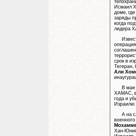
телохрани
Исмаил Х
доме, гд
заряды п
когда по
лидера Х
Извес
операция
соглашен
террорист
срок в и
Тегеран,
Али Хом
инаугура
В мае
ХАМАС, в
года и у
Израилю 
А на 
военного
Мохамме
Хан-Юнис