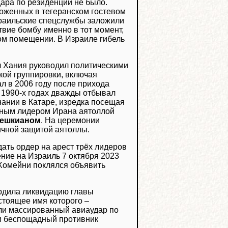
дара по резиденции не было.
ложенных в тегеранском гостевом
израильские спецслужбы заложили
вие бомбу именно в тот момент,
ом помещении. В Израиле гибель
 Хания руководил политическими
кой группировки, включая
л в 2006 году после прихода
и 1990-х годах дважды отбывал
нании в Катаре, изредка посещая
овным лидером Ирана аятоллой
зешкианом
. На церемонии
ичной защитой аятоллы.
ать ордер на арест трёх лидеров
ние на Израиль 7 октября 2023
 Хомейни поклялся объявить
ердила ликвидацию главы
астоящее имя которого –
ли массированный авиаудар по
 и беспощадный противник