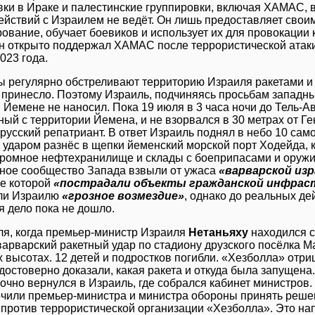
вки в Ираке и палестинские группировки, включая ХАМАС, 
ействий с Израилем не ведёт. Он лишь предоставляет свои
ование, обучает боевиков и использует их для провокации 
н открыто поддержал ХАМАС после террористической атаки
023 года.
ы регулярно обстреливают территорию Израиля ракетами и
е принесло. Поэтому Израиль, подчиняясь просьбам западны
 Йемене не наносил. Пока 19 июля в 3 часа ночи до Тель-А
ый с территории Йемена, и не взорвался в 30 метрах от Г
орусский репатриант. В ответ Израиль поднял в небо 10 са
 ударом разнёс в щепки йеменский морской порт Ходейда, 
громное нефтехранилище и склады с боеприпасами и оружи
ное сообщество Запада взвыли от ужаса
«варварской изр
те которой
«пострадали объекты гражданской инфра
ли Израилю
«грозное возмездие»
, однако до реальных де
я дело пока не дошло.
ля, когда премьер-министр Израиля
Нетаньяху
находился с
варварский ракетный удар по стадиону друзского посёлка 
 высотах. 12 детей и подростков погибли. «Хезболла» отриц
остоверно доказали, какая ракета и откуда была запущена.
очно вернулся в Израиль, где собрался кабинет министров.
чили премьер-министра и министра обороны принять решен
 против террористической организации «Хезболла». Это на