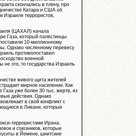
ракта скончались в плену, про
дничестве Катара и США об
м Израиля террористов,
раиля (ЦАХАЛ) начала
ре Газа, который палестинцы
опоставили 10-миллионному
ны. Однако численному перевесу
зраиль противопоставил
восходство военной
 не это, то государства Израиль
честве живого щита жителей
 страдает мирное население. Как
Газа уже более 30 тыс. жертв, из
оевые действия. Однако
вовлекает в свой конфликт с
ующуюся в Ливане, которые
рокси-террористами Ирана.
ровок и союзников, которые
хуситы в Йемене, шиитские