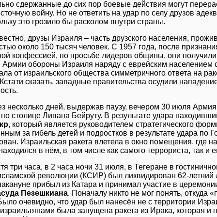
льно сдержанные до сих пор боевые действия могут перер
сточную войну. Но не ответить на удар по селу друзов аде
ольку это грозило бы расколом внутри страны.
звестно, друзы Израиля – часть друзского населения, прож
стью около 150 тысяч человек. С 1957 года, после признан
ной конфессией, по просьбе лидеров общины, они получили 
в Армии обороны Израиля наряду с еврейским населением 
ала от израильского общества симметричного ответа на рак
 Кстати сказать, западные правительства осудили нападени
ость.
ез несколько дней, выдержав паузу, вечером 30 июля Арми
 по столице Ливана Бейруту. В результате удара находивш
кр
, который является руководителем стратегического фор
нным за гибель детей и подростков в результате удара по 
ван. Израильская ракета влетела в окно помещения, где на
 находился в нём, в том числе как самого террориста, так и 
тя три часа, в 2 часа ночи 31 июля, в Тегеране в гостинич
исламской революции (КСИР) был ликвидирован 62-летни
накануне прибыл из Катара и принимал участие в церемони
суда Пезешкиана
. Поначалу никто не мог понять, откуда 
ло очевидно, что удар был нанесён не с территории Израил
 израильтянами была запущена ракета из Ирака, которая и 