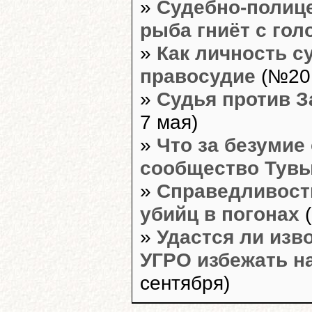
»
Судебно-полице
рыба гниёт с го
»
Как личность с
правосудие
(№20,
»
Судья против З
7 мая)
»
Что за безумие
сообщество Тув
»
Справедливость
убийц в погонах
(
»
Удастся ли изв
УГРО избежать н
сентября)