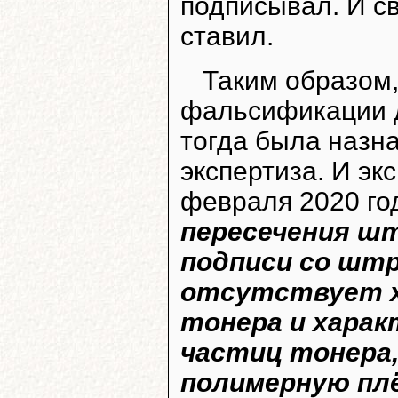
подписывал. И с
ставил.
Таким образом,
фальсификации д
тогда была назн
экспертиза. И э
февраля 2020 го
пересечения шт
подписи со шт
отсутствует х
тонера и хара
частиц тонера
полимерную пл