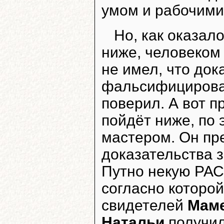
умом и рабочими
Но, как оказал
ниже, человеком
не имел, что до
фальсифицироват
поверил. А вот 
пойдёт ниже, по 
мастером. Он пре
доказательства 
Путно некую РАС
согласно которой
свидетелей
Маме
Натальи
получил