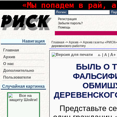
«Мы попадем в рай, а
Логин:
Пар
Регистрация
Забыли пароль?
Помощь
Навигация
Главная
->
Архив
->
Архив газеты «РИСК» 
деревенского работягу
Главная
A+
|
A
|
A-
Архив
О нас
БЫЛЬ О Т
Дополнительно
ФАЛЬСИФ
Пользователи
ОБМИШ
Случайная картинка
ДЕРЕВЕНСКОГ
Представьте се