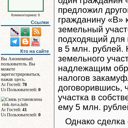
один гражданин 
предложил друг
Комментариев: 0
гражданину «В» к
Ссылки
земельный участо
подходящий для в
в 5 млн. рублей.
Кто на сайте
земельного учас
Вы Анонимный
пользователь. Вы
надлежащим обра
можете
зарегистрироваться,
налогов закамуф
нажав
здесь
.
Гостей:
78
договорившись, 
Пользователей:
0
участка в собст
risk-tuva.info
ему 5 млн. рубле
Гостей:
41
Пользователей:
0
Однако сделка 