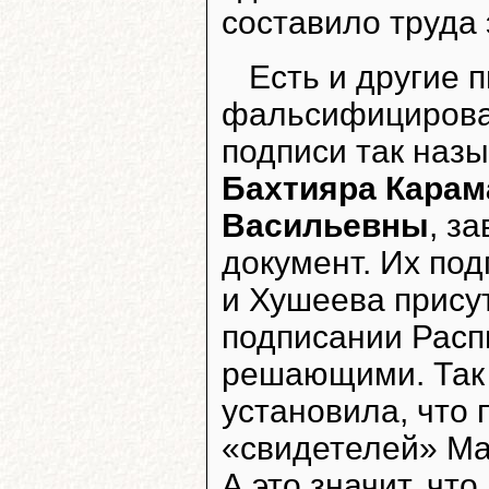
составило труда 
Есть и другие 
фальсифицирован
подписи так наз
Бахтияра Карам
Васильевны
, з
документ. Их под
и Хушеева прису
подписании Распи
решающими. Так 
установила, что 
«свидетелей» Ма
А это значит, чт