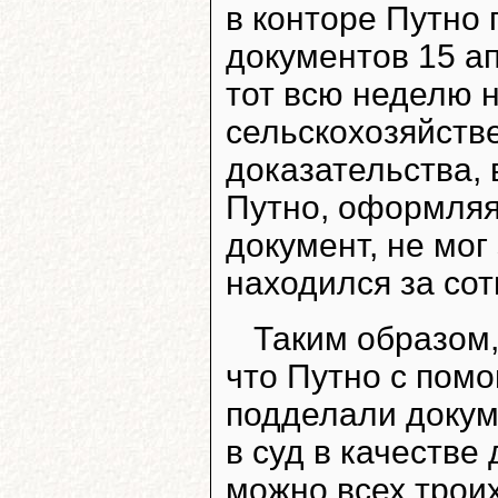
в конторе Путно
документов 15 ап
тот всю неделю 
сельскохозяйств
доказательства, 
Путно, оформля
документ, не мог
находился за со
Таким образом,
что Путно с пом
подделали докуме
в суд в качестве
можно всех троих