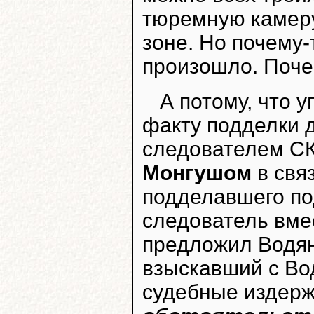
тюремную камеру.
зоне. Но почему-т
произошло. Поч
А потому, что 
факту подделки 
следователем СК
Монгушом
в свя
подделавшего по
следователь вме
предложил Водяно
взыскавший с Вод
судебные издер