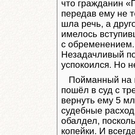
что гражданин «
передав ему не т
шла речь, а друг
имелось вступив
с обременением.
Незадачливый по
успокоился. Но не
Пойманный на 
пошёл в суд с т
вернуть ему 5 мл
судебные расходы
обалдел, посколь
копейки. И всегд