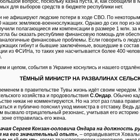
большой вопрос, поскольку казна пуста, и, как сообщили в
мых для выборов средств в бюджете республики нет.
и не афишируют людские потери в ходе СВО. По некоторым
0 наших земляков-военнослужащих. Однако до сих пор из-за
лучили полагающиеся им компенсации в размере 1 млн. за 
огла бы оказать республике финансовую помощь для обеспе
аналогичные финансовые проблемы. Если говорить о людск
ужащих гибнут и бывшие заключённые, вошедшие в состав 
ии из ФСИНа, то таких уже насчитывается более 400 челов
.
ем и целом, события в Украине коснулись и нашего отдалён
ТЁМНЫЙ МИНИСТР НА РАЗВАЛИНАХ СЕЛЬС
ременем в правительстве Тувы жизнь идёт своим чередом. 
сельского хозяйства и продовольствия
С.Ондар
. Обычно ка
ьстве никак не комментируются. Но на этот раз глава прав
аться и публично пояснил уход министра в отставку. Ведь 
м вызвало отрицательный резонанс, учитывая его историю с
 зоне отправилась его жена.
ачая Сергея Конзан-ооловича Ондара на должность р
я на его значительный опыт»,
– оправдывается Ховалыг.
ельный опыт»
, кроме транспортировки наркотиков, имел в