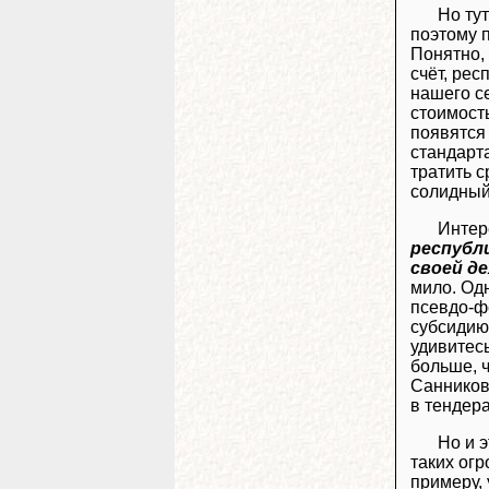
Но ту
поэтому п
Понятно, 
счёт, ре
нашего с
стоимость
появятся 
стандарта
тратить 
солидный
Интер
республ
своей д
мило. Одн
псевдо-ф
субсидию 
удивитес
больше, 
Санникова
в тендер
Но и э
таких огр
примеру,