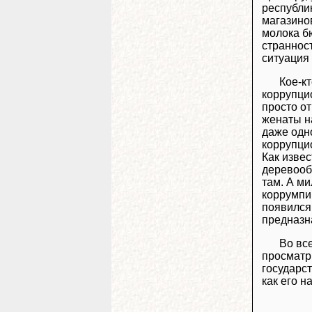
республик
магазино
молока б
странност
ситуация 
Кое-кт
коррупцио
просто о
женаты н
даже одн
коррупци
Как изве
деревообр
там. А ми
коррумпи
появился
предназн
Во вс
просматр
государст
как его н