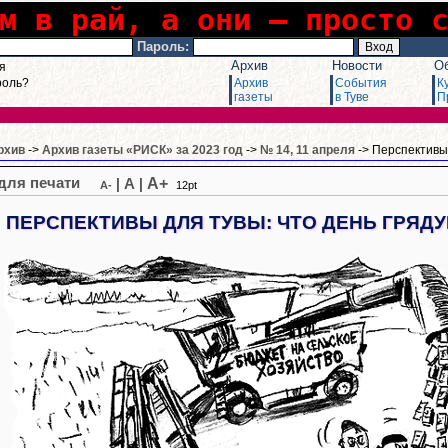
м в рай, а они – просто 
Пароль:
Архив
Новости
О
я
роль?
Архив
События
К
газеты
в Туве
П
рхив
->
Архив газеты «РИСК» за 2023 год
->
№ 14, 11 апреля
-> Перспективы 
A+
|
A
|
A-
12pt
ПЕРСПЕКТИВЫ ДЛЯ ТУВЫ: ЧТО ДЕНЬ ГРЯД