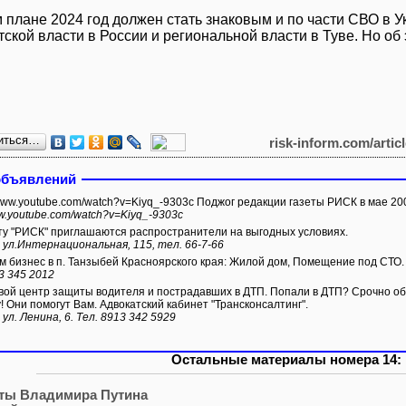
м плане 2024 год должен стать знаковым и по части СВО в У
ской власти в России и региональной власти в Туве. Но об
иться…
risk-inform.com/artic
объявлений
/www.youtube.com/watch?v=Kiyq_-9303c Поджог редакции газеты РИСК в мае 200
ww.youtube.com/watch?v=Kiyq_-9303c
ту "РИСК" приглашаются распространители на выгодных условиях.
 ул.Интернациональная, 115, тел. 66-7-66
 бизнес в п. Танзыбей Красноярского края: Жилой дом, Помещение под СТО.
3 345 2012
ой центр защиты водителя и пострадавших в ДТП. Попали в ДТП? Срочно обр
! Они помогут Вам. Адвокатский кабинет "Трансконсалтинг".
 ул. Ленина, 6. Тел. 8913 342 5929
Остальные материалы номера 14:
ты Владимира Путина