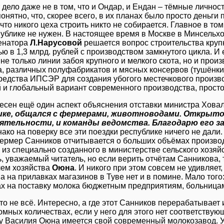
т дело даже не в том, что и Ондар, и Ендан – тёмные личн
онятно, что, скорее всего, в их планах было просто деньги 
что никого цеха строить никто не собирается. Главное в том
спублике не нужен. В настоящее время в Москве в Минсельх
енатора
Л.Нарусовой
решается вопрос строительства кру
ю в 1,3 млрд. рублей с производством замкнутого цикла. И е
не только линии забоя крупного и мелкого скота, но и про
, различных полуфабрикатов и мясных консервов (тушёнки) 
средства ИПСЭР для создания убогого местечкового произво
 и глобальный вариант современного производства, просто
есен ещё один аспект объяснения отставки министра Хова
ике, общался с фермерами, животноводами. Открыто
еятельности, и команды ведомства. Благодарю его з
ако на поверку все эти поездки республике ничего не дали
ермер Санников отчитывается о больших объёмах производс
из специально созданного в министерстве сельского хозяйс
ь, уважаемый читатель, но если верить отчётам Санникова,
чем хозяйства
Оюна
. И никого при этом совсем не удивляет,
 на прилавках магазинов в Туве нет и в помине. Мало того
ах на поставку молока бюджетным предприятиям, больницам
то не всё. Интересно, а где этот Санников перерабатывает 
омных количествах, если у него для этого нет соответству
 у Василия Оюна имеется свой современный молокозавод. У