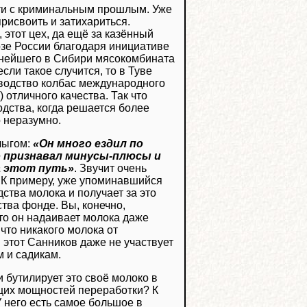
ости с криминальным прошлым. Уже
присвоить и затихариться.
, этот цех, да ещё за казённый
озе России благодаря инициативе
пнейшего в Сибири мясокомбината
сли такое случится, то в Туве
изводство колбас международного
отличного качества. Так что
дства, когда решается более
 неразумно.
лыгом:
«Он много ездил по
 признавал минусы-плюсы и
а этот путь»
. Звучит очень
. К примеру, уже упоминавшийся
тва молока и получает за это
тва фонде. Вы, конечно,
 то он надаивает молока даже
 что никакого молока от
: этот Санников даже не участвует
 и садикам.
и бутилирует это своё молоко в
ющих мощностей переработки? К
 него есть самое большое в