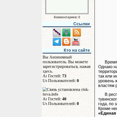
Комментариев: 0
Ссылки
Кто на сайте
Вы Анонимный
пользователь. Вы можете
Время
зарегистрироваться, нажав
Однако на
здесь
.
территор
Гостей:
73
так или и
Пользователей:
0
уровень 
властям 
risk-
tuva.info
В рес
Гостей:
40
тувинско
Пользователей:
0
года, по
Кроме нег
«Единая