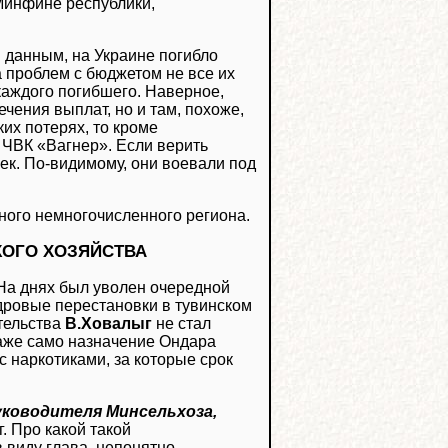
 Минфине республики,
 данным, на Украине погибло
 проблем с бюджетом не все их
каждого погибшего. Наверное,
чения выплат, но и там, похоже,
их потерях, то кроме
ЧВК «Вагнер». Если верить
ек. По-видимому, они воевали под
ного немногочисленного региона.
КОГО ХОЗЯЙСТВА
На днях был уволен очередной
дровые перестановки в тувинском
ительства
В.Ховалыг
не стал
даже само назначение Ондара
 наркотиками, за которые срок
уководителя Минсельхоза,
 Про какой такой
 виду глава, непонятно.