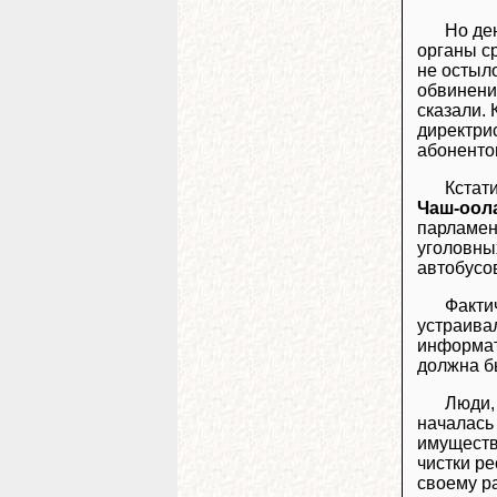
Но де
органы с
не остыл
обвинение
сказали. 
директри
абоненто
Кстат
Чаш-оол
парламен
уголовны
автобусо
Факти
устраива
информат
должна б
Люди,
началась
имуществ
чистки р
своему р