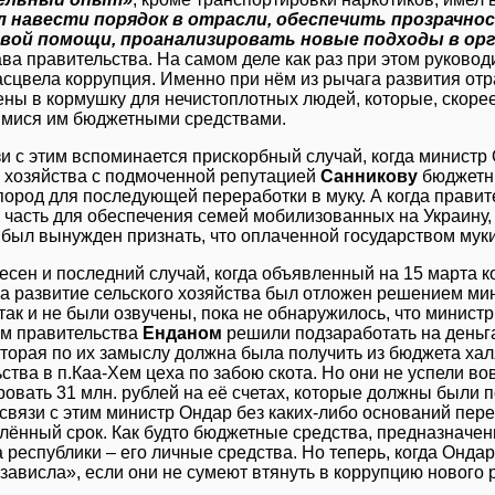
л навести порядок в отрасли, обеспечить прозрачно
вой помощи, проанализировать новые подходы в орг
ава правительства. На самом деле как раз при этом руково
асцвела коррупция. Именно при нём из рычага развития о
ны в кормушку для нечистоплотных людей, которые, скорее 
мися им бюджетными средствами.
зи с этим вспоминается прискорбный случай, когда министр
о хозяйства с подмоченной репутацией
Санникову
бюджетны
пород для последующей переработки в муку. А когда правит
и часть для обеспечения семей мобилизованных на Украину,
 был вынужден признать, что оплаченной государством муки
есен и последний случай, когда объявленный на 15 марта 
 развитие сельского хозяйства был отложен решением ми
так и не были озвучены, пока не обнаружилось, что минист
м правительства
Енданом
решили подзаработать на деньг
оторая по их замыслу должна была получить из бюджета хал
ьства в п.Каа-Хем цеха по забою скота. Но они не успели 
ровать 31 млн. рублей на её счетах, которые должны были 
 связи с этим министр Ондар без каких-либо оснований пер
лённый срок. Как будто бюджетные средства, предназначен
 республики – его личные средства. Но теперь, когда Ондар 
зависла», если они не сумеют втянуть в коррупцию нового 