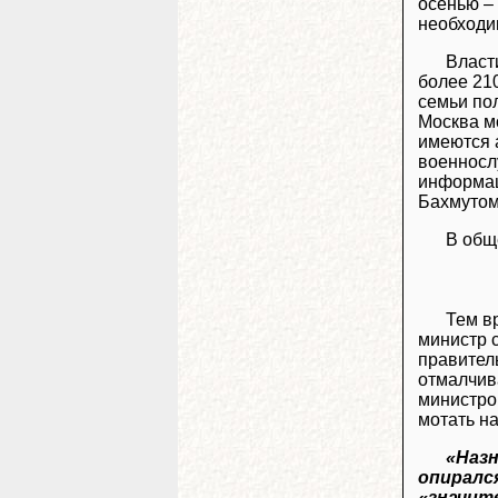
осенью – 
необходи
Власт
более 21
семьи по
Москва м
имеются 
военносл
информац
Бахмутом
В общ
Тем в
министр 
правител
отмалчив
министро
мотать на
«Назн
опиралс
«значит