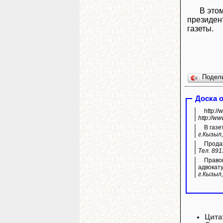
В это
президент
газеты.
Подел
Доска 
http:/
http://w
В газе
г.Кызыл,
Продам
Тел. 891
Правов
адвокату
г.Кызыл,
Цита