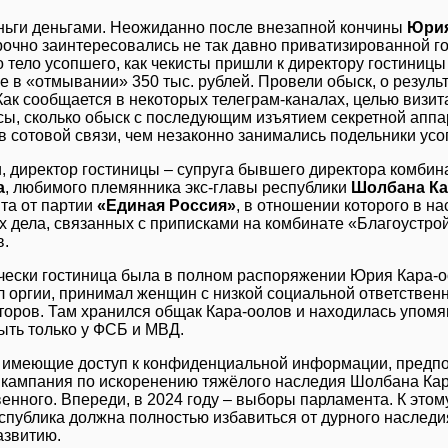
ньги деньгами. Неожиданно после внезапной кончины
Юрия
рочно заинтересовались не так давно приватизированной 
о тело усопшего, как чекисты пришли к директору гостиниц
 в «отмывании» 350 тыс. рублей. Провели обыск, о результ
Как сообщается в некоторых телеграм-каналах, целью визит
сы, сколько обыск с последующим изъятием секретной апп
в сотовой связи, чем незаконно занимались подельники усо
и, директор гостиницы – супруга бывшего директора комби
а
, любимого племянника экс-главы республики
Шолбана Ка
та от партии
«Единая Россия»
, в отношении которого в н
х дела, связанных с приписками на комбинате «Благоустро
в.
чески гостиница была в полном распоряжении Юрия Кара-оо
л оргии, принимал женщин с низкой социальной ответствен
оров. Там хранился общак Кара-оолов и находилась упомя
ыть только у ФСБ и МВД.
 имеющие доступ к конфиденциальной информации, предпол
 кампания по искоренению тяжёлого наследия Шолбана Кара-
енного. Впереди, в 2024 году – выборы парламента. К это
еспублика должна полностью избавиться от дурного наследи
азвитию.