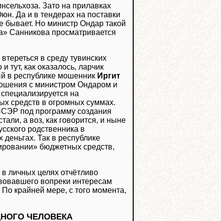
инсельхоза. Зато на прилавках
юн. Да и в тендерах на поставки
 бывает. Но министр Ондар такой
яра» Санникова просматривается
 втереться в среду тувинских
 тут, как оказалось, ларчик
ный в республике мошенник
Иргит
ношения с министром Ондаром и
 специализируется на
ых средств в огромных суммах.
ИПСЭР под программу создания
али, а воз, как говорится, и ныне
русского родственника в
деньгах. Так в республике
ировании» бюджетных средств,
 в личных целях отчётливо
твовавшего вопреки интересам
. По крайней мере, с того момента,
ДНОГО ЧЕЛОВЕКА