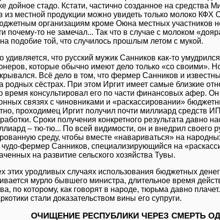
е дойное стадо. Кстати, частично созданное на средства М
в из местной продукции можно увидеть только молоко КФХ О
юджетным организациям кроме Оюна местных участников не
и почему-то не замечал... Так что в случае с молоком «до
на подобие той, что случилось прошлым летом с мукой.
о удивляется, что русский мужик Санников как-то умудрился
неров, которые обычно имеют дело только «со своими». Но и
ткрывался. Всё дело в том, что фермер Санников и извест
а родных сёстрах. При этом Иргит имеет самые близкие от
о время консультировал его по части финансовых афер. Он
онных связях с чиновниками и «раскассировании» бюджетн
стно, проходимец Иргит получил почти миллиард средств 
аботки. Сроки получения конкретного результата давно наст
ллиард – тю-тю... По всей видимости, он и внедрил своего 
рованную среду, чтобы вместе «навариваться» на народных 
 чудо-фермер Санников, специализирующийся на «раскасс
аченных на развитие сельского хозяйства Тувы.
ех этих уродливых случаях использования бюджетных денег
ивается мурло бывшего министра, длительное время дейс
ва, по которому, как говорят в народе, тюрьма давно плачет
аркотики стали доказательством вины его супруги.
ОЧИЩЕНИЕ РЕСПУБЛИКИ ЧЕРЕЗ СМЕРТЬ О