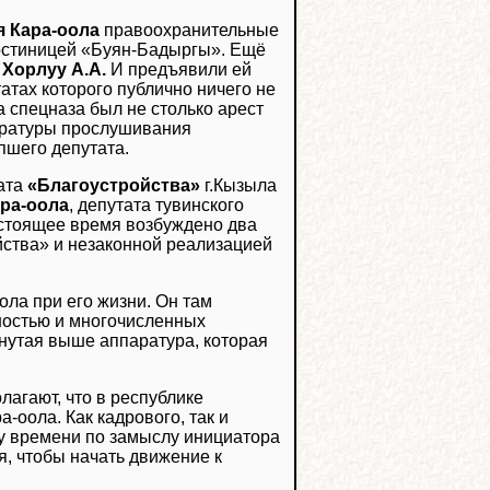
 Кара-оола
правоохранительные
гостиницей «Буян-Бадыргы». Ещё
ы
Хорлуу А.А.
И предъявили ей
атах которого публично ничего не
а спецназа был не столько арест
аратуры прослушивания
пшего депутата.
ната
«Благоустройства»
г.Кызыла
ра-оола
, депутата тувинского
астоящее время возбуждено два
йства» и незаконной реализацией
ла при его жизни. Он там
ностью и многочисленных
нутая выше аппаратура, которая
агают, что в республике
оола. Как кадрового, так и
му времени по замыслу инициатора
я, чтобы начать движение к