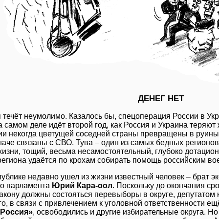
ДЕНЕГ НЕТ
 течёт неумолимо. Казалось бы, спецоперация России в Ук
 самом деле идёт второй год, как Россия и Украина теряют 
ии некогда цветущей соседней страны превращены в руины
наче связаны с СВО. Тува – один из самых бедных регионов
жизни, тощий, весьма несамостоятельный, глубоко дотацион
региона удаётся по крохам собирать помощь российским в
публике недавно ушел из жизни известный человек – брат эк
го парламента
Юрий Кара-оол
. Поскольку до окончания ср
 закону должны состояться перевыборы в округе, депутатом
о, в связи с привлечением к уголовной ответственности ещ
 Россия»
, освободились и другие избирательные округа. Н