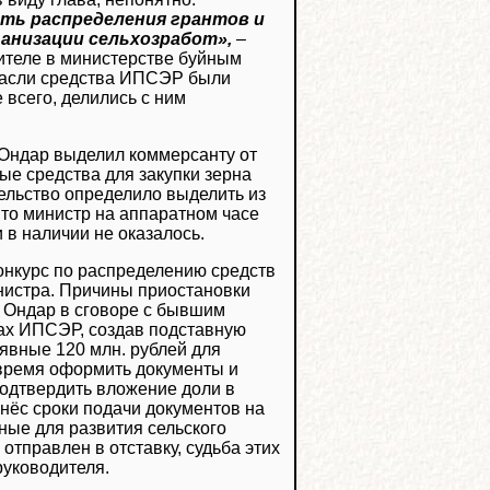
сть распределения грантов и
анизации сельхозработ»,
–
дителе в министерстве буйным
трасли средства ИПСЭР были
всего, делились с ним
 Ондар выделил коммерсанту от
е средства для закупки зерна
ельство определило выделить из
 то министр на аппаратном часе
 в наличии не оказалось.
конкурс по распределению средств
нистра. Причины приостановки
р Ондар в сговоре с бывшим
ах ИПСЭР, создав подставную
явные 120 млн. рублей для
вовремя оформить документы и
подтвердить вложение доли в
енёс сроки подачи документов на
ные для развития сельского
отправлен в отставку, судьба этих
руководителя.