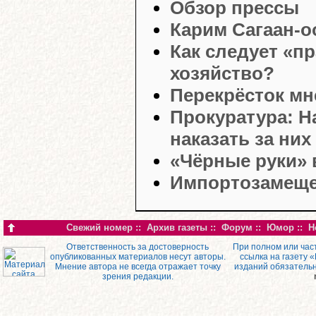
Обзор прессы
Карим Сагаан-о
Как следует «п
хозяйство?
Перекрёсток мн
Прокуратура: Н
наказать за них
«Чёрные руки» 
Импортозамеще
Свежий номер
::
Архив газеты
::
Форум
::
Юмор
::
Н
Ответственность за достоверность
При полном или час
опубликованных материалов несут авторы.
ссылка на газету 
Мнение автора не всегда отражает точку
изданий обязатель
зрения редакции.