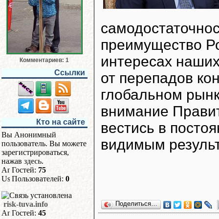
самодостаточнос
преимущество Ро
интересах наших
Комментариев: 1
Ссылки
от перепадов кон
глобальном рын
внимание Правит
Кто на сайте
вестись в посто
Вы Анонимный
видимым результ
пользователь. Вы можете
зарегистрироваться,
нажав
здесь
.
Гостей:
75
Пользователей:
0
risk-tuva.info
Поделиться…
Гостей:
45