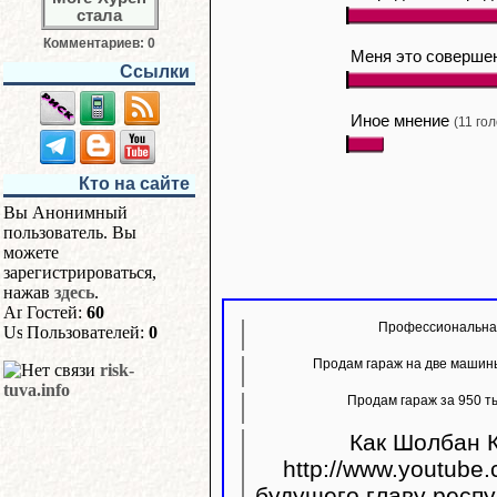
Комментариев: 0
Меня это соверше
Ссылки
Иное мнение
(11 го
Кто на сайте
Вы Анонимный
пользователь. Вы
можете
зарегистрироваться,
нажав
здесь
.
Гостей:
60
Профессиональная
Пользователей:
0
Продам гараж на две машины
risk-
tuva.info
Продам гараж за 950 ты
Как Шолбан К
http://www.youtube.com/w
будущего главу респу