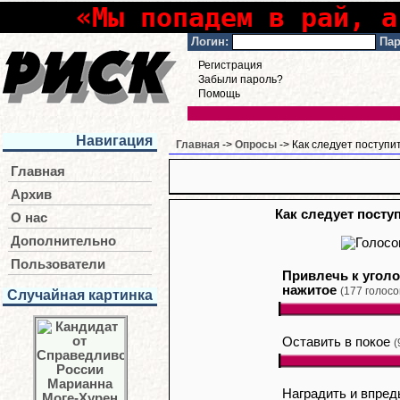
«Мы попадем в рай, а
Логин:
Пар
Регистрация
Забыли пароль?
Помощь
Навигация
Главная
->
Опросы
-> Как следует поступ
Главная
Архив
Как следует пост
О нас
Дополнительно
Пользователи
Привлечь к уголо
нажитое
(177 голосо
Случайная картинка
Оставить в покое
(
Наградить и впред