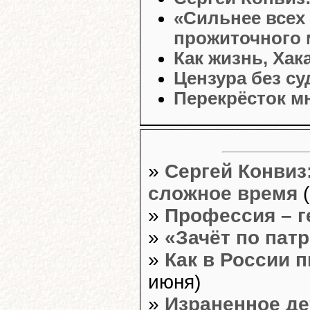
«Сильнее всех 
прожиточного
Как жизнь, Хак
Цензура без су
Перекрёсток м
»
Сергей Конвиз
сложное время
(
»
Профессия – 
»
«Зачёт по пат
»
Как в России 
июня)
»
Израненное де