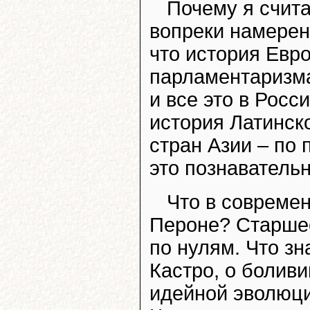
Почему я счита
вопреки намерен
что история Евр
парламентаризма
и все это в Росс
история Латинск
стран Азии – по 
это познавательн
Что в совреме
Пероне? Старшее
по нулям. Что з
Кастро, о болив
идейной эволюци