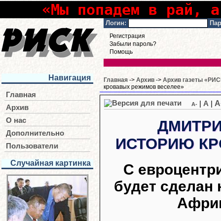
«Мы попадем в рай, а
Логин:
Пар
Регистрация
Забыли пароль?
Помощь
Навигация
Главная
->
Архив
->
Архив газеты «РИСК
кровавых режимов веселее»
Главная
A
|
A
|
A-
Архив
О нас
ДМИТРИ
Дополнительно
ИСТОРИЮ КР
Пользователи
Случайная картинка
С евроцентри
будет сделан 
Африк