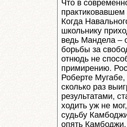
Что в современн
практиковавшем 
Когда Навальног
школьнику приход
ведь Мандела – 
борьбы за свобод
отнюдь не спосо
примирению. Рос
Роберте Мугабе,
сколько раз выи
результатами, с
ходить уж не мог
судьбу Камбоджи
опять Камбоджи