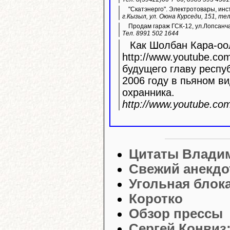
"Скатэнерго". Электротовары, инс
г.Кызыл, ул. Оюна Курседи, 151, тел
Продам гараж ГСК-12, ул.Лопсанч
Тел. 8991 502 1644
Как Шолбан Кара-оол
http://www.youtube.com/watc
будущего главу респу
2006 году в пьяном ви
охранника.
http://www.youtube.c
Цитаты Влади
Свежий анекдо
Угольная блока
Коротко
Обзор прессы
Сергей Конвиз