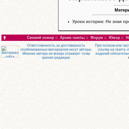
Матери
Уроки истории: Не зная п
Свежий номер
::
Архив газеты
::
Форум
::
Юмор
::
Н
Ответственность за достоверность
При полном или час
опубликованных материалов несут авторы.
ссылка на газету 
Мнение автора не всегда отражает точку
изданий обязатель
зрения редакции.