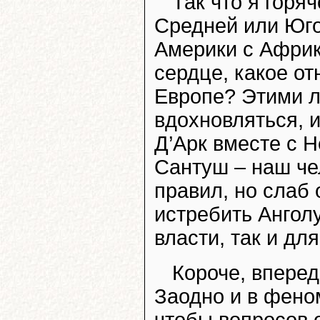
Так что я горя
Средней или Юго
Америки с Африк
сердце, какое о
Европе? Этими л
вдохновляться, 
Д’Арк вместе с 
Сантуш – наш че
правил, но слаб
истребить Анголу
власти, так и дл
Короче, вперед,
Заодно и в фено
чтобы вопросов 