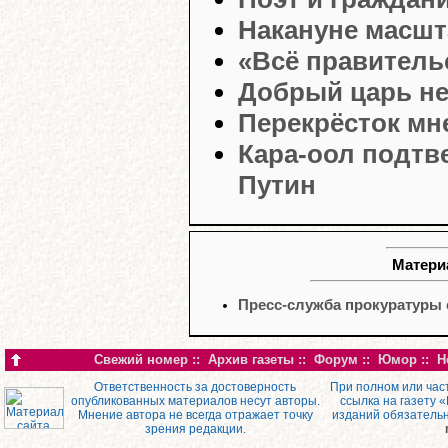
Накануне масшт
«Всё правитель
Добрый царь н
Перекрёсток мн
Кара-оол подтв
Путин
Материа
Пресс-служба прокуратуры
Свежий номер
::
Архив газеты
::
Форум
::
Юмор
::
Н
Ответственность за достоверность
При полном или час
опубликованных материалов несут авторы.
ссылка на газету 
Мнение автора не всегда отражает точку
изданий обязатель
зрения редакции.