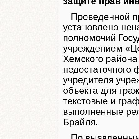
защите прав ин
Проведенной п
установлено не
полномочий Гос
учреждением «Це
Хемского района
недостаточного 
учредителя учре
объекта для гра
текстовые и гра
выполненные ре
Брайля.
По выявленным