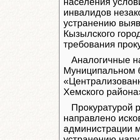
населения услов
инвалидов незак
устранению выя
Кызылского город
требования прок
Аналогичные н
Муниципальном 
«Централизованн
Хемского района
Прокуратурой р
направлено иско
администрации м
устранению нару