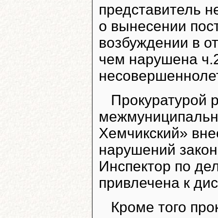
представитель н
о вынесении пос
возбуждении в о
чем нарушена ч.2
несовершеннолет
Прокуратурой 
межмуниципальн
Хемчикский» вне
нарушений закон
Инспектор по де
привлечена к ди
Кроме того пр