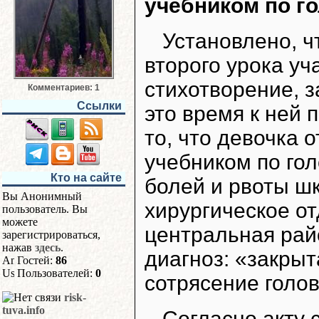
учебником по г
Установлено, ч
второго урока у
стихотворение, з
Комментариев: 1
Ссылки
это время к ней 
то, что девочка 
учебником по гол
Кто на сайте
болей и рвоты ш
Вы Анонимный
хирургическое о
пользователь. Вы
можете
центральная рай
зарегистрироваться,
нажав
здесь
.
диагноз: «закрыт
Гостей:
86
Пользователей:
0
сотрясение голов
risk-
tuva.info
Согласно акту 