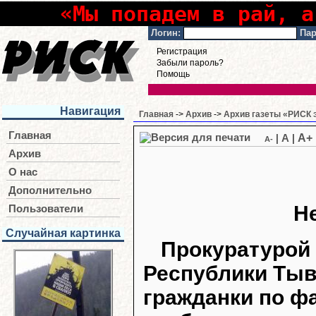
«Мы попадем в рай, а
Логин:
Пар
Регистрация
Забыли пароль?
Помощь
Навигация
Главная
->
Архив
->
Архив газеты «РИСК э
Главная
A+
|
A
|
A-
Архив
О нас
Дополнительно
Не
Пользователи
Случайная картинка
Прокуратурой 
Республики Тыв
гражданки по ф