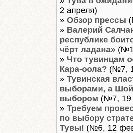
»
Тува в ожидани
2 апреля)
»
Обзор прессы
(
»
Валерий Салчак
республике боитс
чёрт ладана»
(№11
»
Что тувинцам о
Кара-оола?
(№7, 
»
Тувинская влас
выборами, а Шой
выбором
(№7, 19
»
Требуем прове
по выбору страт
Тувы!
(№6, 12 фе