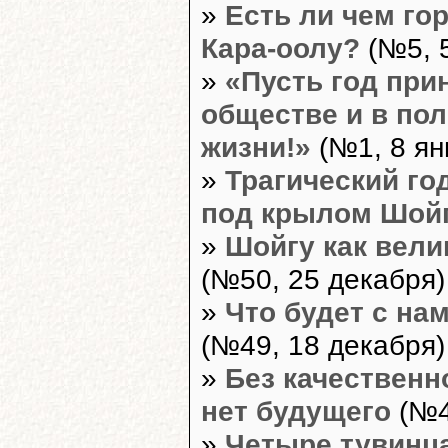
»
Есть ли чем го
Кара-оолу?
(№5, 
»
«Пусть год при
обществе и в по
жизни!»
(№1, 8 ян
»
Трагический го
под крылом Шой
»
Шойгу как вели
(№50, 25 декабря)
»
Что будет с на
(№49, 18 декабря)
»
Без качественн
нет будущего
(№4
»
Четыре тувинца