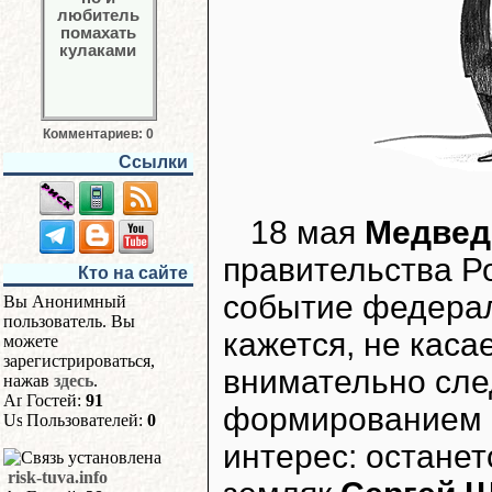
Комментариев: 0
Ссылки
18 мая
Медвед
правительства Ро
Кто на сайте
событие федерал
Вы Анонимный
пользователь. Вы
кажется, не каса
можете
зарегистрироваться,
внимательно сле
нажав
здесь
.
Гостей:
91
формированием 
Пользователей:
0
интерес: остане
risk-tuva.info