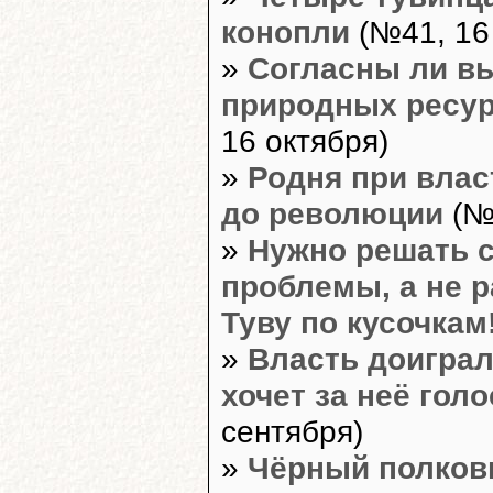
конопли
(№41, 16
»
Согласны ли в
природных ресу
16 октября)
»
Родня при влас
до революции
(№4
»
Нужно решать 
проблемы, а не 
Туву по кусочкам
»
Власть доиграл
хочет за неё гол
сентября)
»
Чёрный полков