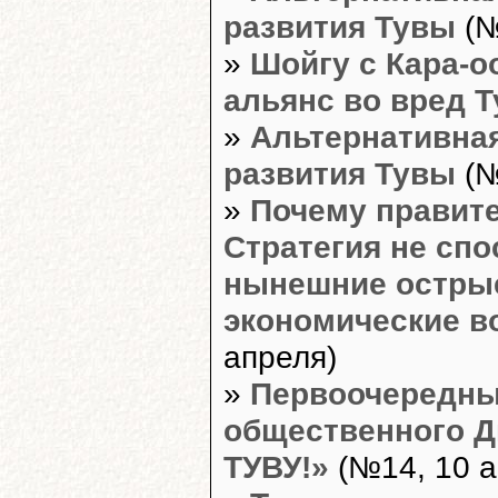
развития Тувы
(№
»
Шойгу с Кара-
альянс во вред Т
»
Альтернативная
развития Тувы
(№
»
Почему правит
Стратегия не сп
нынешние острые
экономические 
апреля)
»
Первоочередны
общественного Д
ТУВУ!»
(№14, 10 а