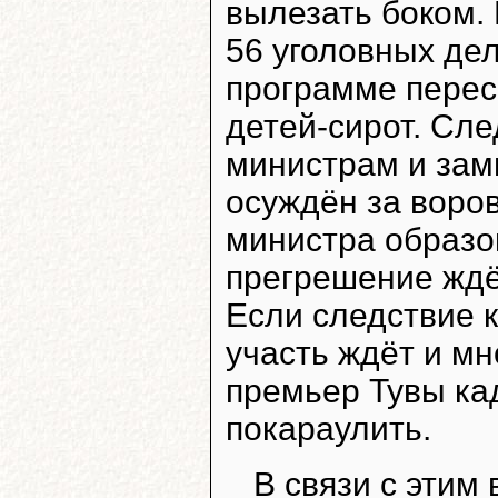
вылезать боком.
56 уголовных дел
программе перес
детей-сирот. Сле
министрам и зам
осуждён за воров
министра образо
прегрешение ждё
Если следствие к
участь ждёт и мн
премьер Тувы кад
покараулить.
В связи с этим 