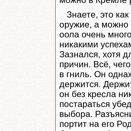
Знаете, это ка
оружие, а можно 
оола очень мног
никакими успехам
Зазнался, хотя д
причин. Всё, чег
в гниль. Он одна
держится. Держит
он без кресла ни
постараться убе
выбора. Разъясни
портит на его Ро