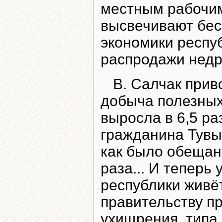
местным рабочим
высвечивают бес
экономики респу
распродажи недр
В. Салчак прив
добыча полезных
выросла в 6,5 ра
гражданина Тувы 
как было обещано
раза... И теперь
республики живёт
правительству пр
ухищрения, типа