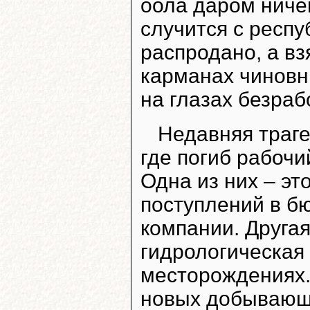
оола даром ничег
случится с респу
распродано, а вз
карманах чиновн
на глазах безра
Недавняя траге
где погиб рабочи
Одна из них – эт
поступлений в б
компании. Другая
гидрологическая 
месторождениях. 
новых добывающи