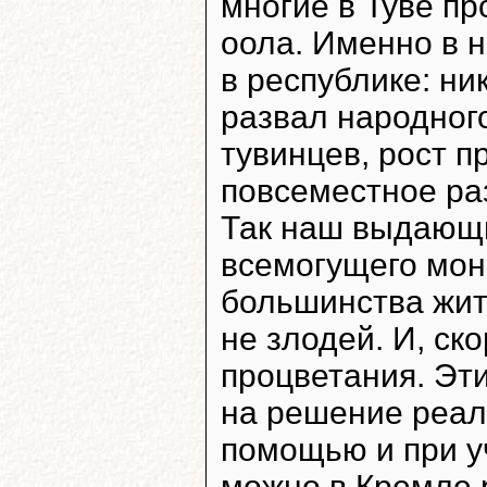
многие в Туве пр
оола. Именно в 
в республике: ни
развал народног
тувинцев, рост п
повсеместное ра
Так наш выдающи
всемогущего монс
большинства жит
не злодей. И, ск
процветания. Эт
на решение реал
помощью и при у
можно в Кремле 