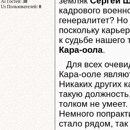
земляк
Сергей 
Гостей:
38
Пользователей:
0
кадрового военно
генералитет? Но
поскольку карье
к судьбе нашего
Кара-оола
.
Для всех очеви
Кара-ооле являют
Никаких других 
такую должность,
толком не умеет.
Немного попракт
стало рядом, так