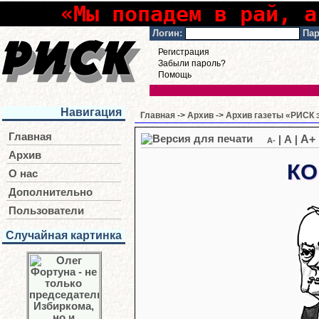
«Мы попадем в рай, а
Логин:
Пар
Регистрация
Забыли пароль?
Помощь
Навигация
Главная
->
Архив
->
Архив газеты «РИСК э
Главная
A+
|
A
|
A-
Архив
КО
О нас
Дополнительно
Пользователи
Случайная картинка