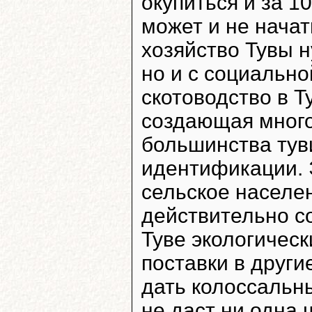
окупиться и за 1
может и не начат
хозяйство Тувы н
но и с социально
скотоводство в Ту
создающая много
большинства тув
идентификации. 
сельское населен
действительно с
Туве экологическ
поставки в други
дать колоссальн
не даст ни одна 