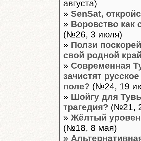
августа)
»
SenSat, откройс
»
Воровство как 
(№26, 3 июля)
»
Ползи поскорей
свой родной край
»
Современная Ту
зачистят русско
поле?
(№24, 19 и
»
Шойгу для Тувы
трагедия?
(№21, 
»
Жёлтый уровен
(№18, 8 мая)
»
Альтернативная