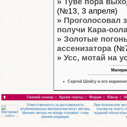
»
Туве пора выхо
(№13, 3 апреля)
»
Проголосовал з
получи Кара-оол
»
Золотые погон
ассенизатора
(№7
»
Усс, мотай на ус
Материа
Сергей Шойгу и его марионе
Свежий номер
::
Архив газеты
::
Форум
::
Юмор
::
Н
Ответственность за достоверность
При полном или час
опубликованных материалов несут авторы.
ссылка на газету 
Мнение автора не всегда отражает точку
изданий обязатель
зрения редакции.