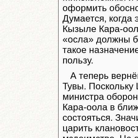
оформить обосн
Думается, когда 
Кызыле Кара-оол,
«осла» должны б
такое назначени
пользу.
А теперь вернё
Тувы. Поскольку
министра оборон
Кара-оола в бли
состояться. Знач
царить клановост