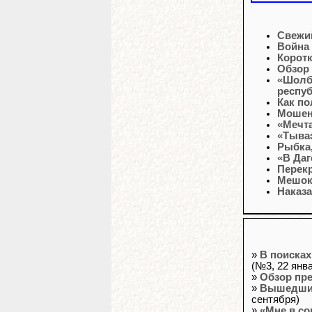
Свежи
Война
Корот
Обзор
«Шолба
респуб
Как по
Мошен
«Мечта
«Тыва
Рыбка,
«В Даг
Перек
Мешок 
Наказа
»
В поисках
(№3, 22 янв
»
Обзор пр
»
Вышедших
сентября)
»
«Мне в со