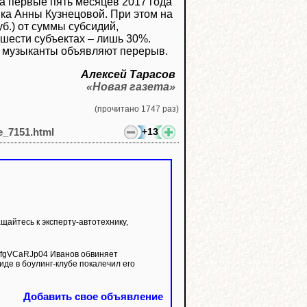
 За первые пять месяцев 2017 года
нка Анны Кузнецовой. При этом на
уб.) от суммы субсидий,
шести субъектах – лишь 30%.
ц, музыканты объявляют перерыв.
Алексей Тарасов
«Новая газета»
(прочитано 1747 раз)
+13
le_7151.html
айтесь к эксперту-автотехнику,
иде в боулинг-клубе покалечил его
Добавить свое объявление