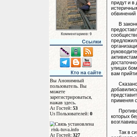
придут и в
истеричным
обвинений 
В закон
предоставл
Комментариев: 9
сообщество
предложили
Ссылки
организаци
руководите
активистам
достаточно
улицах бом
Кто на сайте
вам прийти
Вы Анонимный
Сказано
пользователь. Вы
добавились
можете
представит
зарегистрироваться,
применяя с
нажав
здесь
.
Гостей:
53
Противо
Пользователей:
0
которых бе
возглавивш
risk-tuva.info
Так в с
Гостей:
327