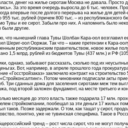
власти, денег на жилье сиротам Москва не давала. Просто д
ись». За это время очередь выросла до 6 тыс. человек. Пр
 когда впервые после долгого перерыва на жилье для детей
 955 тыс. рублей (причем 800 тыс. – из республиканского 
о Тувы и ее сирот. Забыли про них. А напомнить было неко
 были другие.
, что нынешний глава Тувы Шолбан Кара-оол возглавил ее к
вил Шериг-оол Ооржак. Так что – какие претензии к Кара-оол
енным республиканским правительством, новое жилье получ
ано 1,5 млрд. рублей из бюджетов Тувы (437 млн.) и РФ (105
ки, однако, забывают рассказать, сколько под их неусыпны
деньгах. Вот, например, в апреле прошлого года прокуратур
ние «Госстройзаказ» заключило контракт на строительство 
«Стройконсалтинг». Потом чиновники подписали акты прие
руб. Три сданных дома для заселения сиротами меж тем выгл
ажа, под второй заложен фундамент, на месте третьего и кон
олько месяцев до этого власть также подарила 17 млн. про
елем стройкомпании, пообещал за эти деньги 17 жилых пом
ыл таков. Позже задержали. О том, как тащат у сирот, продо
ровство, понятно, уже не тувинская специфика. Такое в Росс
бщероссийский тренд – рост числа сирот, что не могут полу