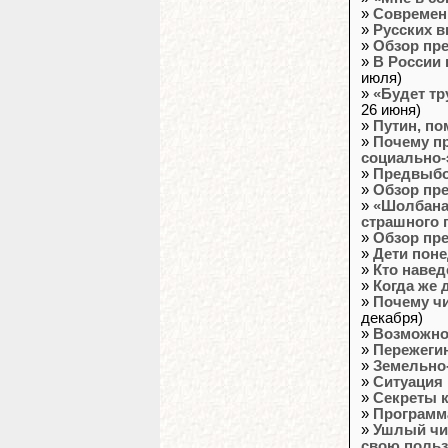
»
Современн
»
Русских 
»
Обзор пр
»
В России
июля)
»
«Будет тр
26 июня)
»
Путин, по
»
Почему п
социально-
»
Предвыб
»
Обзор пр
»
«Шолбана 
страшного 
»
Обзор пр
»
Дети пон
»
Кто навед
»
Когда же 
»
Почему ч
декабря)
»
Возможно 
»
Пережегин
»
Земельно
»
Ситуация 
»
Секреты 
»
Программа
»
Ушлый чи
свою пользу