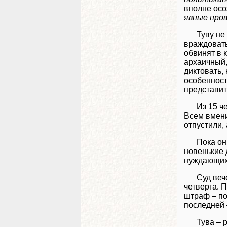
вполне осо
явные про
Туву не
враждовать
обвинят в 
архаичный,
диктовать,
особенност
представит
Из 15 ч
Всем вмени
отпустили,
Пока он
новенькие 
нуждающих
Суд веч
четверга. 
штраф – по
последней 
Тува – 