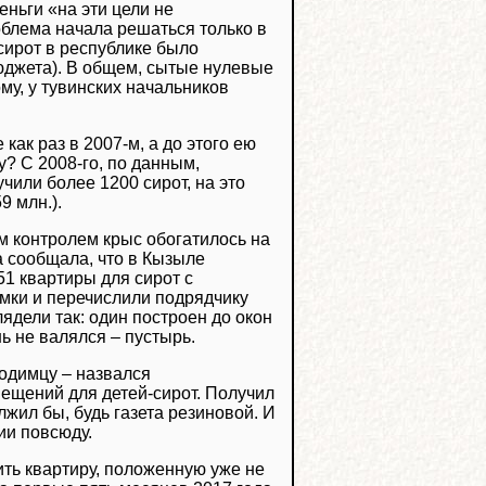
еньги «на эти цели не
облема начала решаться только в
-сирот в республике было
бюджета). В общем, сытые нулевые
му, у тувинских начальников
ак раз в 2007-м, а до этого ею
у? С 2008-го, по данным,
или более 1200 сирот, на это
9 млн.).
м контролем крыс обогатилось на
а сообщала, что в Кызыле
51 квартиры для сирот с
мки и перечислили подрядчику
ядели так: один построен до окон
ь не валялся – пустырь.
ходимцу – назвался
ещений для детей-сирот. Получил
лжил бы, будь газета резиновой. И
ии повсюду.
чить квартиру, положенную уже не