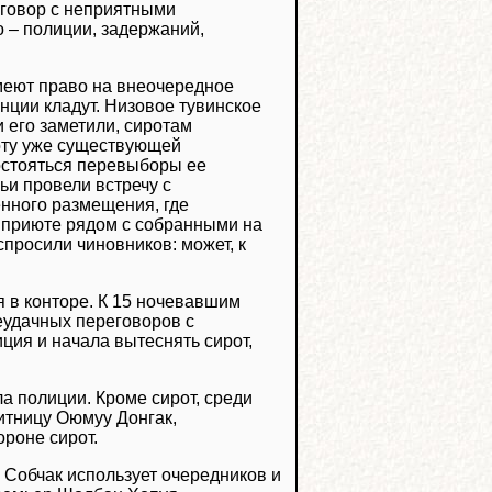
азговор с неприятными
– полиции, задержаний,
имеют право на внеочередное
инции кладут. Низовое тувинское
 его заметили, сиротам
оту уже существующей
остояться перевыборы ее
ьи провели встречу с
нного размещения, где
в приюте рядом с собранными на
спросили чиновников: может, к
 в конторе. К 15 ночевавшим
еудачных переговоров с
ция и начала вытеснять сирот,
а полиции. Кроме сирот, среди
итницу Оюмуу Донгак,
роне сирот.
б Собчак использует очередников и