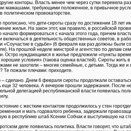
 другие конторы. Власть менее чем через сутки перевела р
и мамашами, требующими положенное, в привычное русло 
в политическом провокаторстве.
е прописано, что дети-сироты сразу по достижении 18 лет 
ение жилья. На закон этот, как правило, в российской пров
 начало формироваться с начала этого года, причем власти
 включаться в деятельность общественных советов, в раб
и «Соучастие в судьбе» (6 февраля как раз должны были с
ля). На прошлой неделе минстрой и агентство по делам сем
и. Остро нуждающимся в жилье предложили «пункты време
 хорошие условия» (такова оценка властей). Сироты жить 
жами не захотели – многие семейные, с детьми. Тогда же и 
? Те пожали плечами: приходите.
 – сделано. Днем 6 февраля сироты продолжали оставаться
 еще 32 человека. А вечером прошли задержания. После н
ельной делегацией республиканской власти появилась поли
илу.
стояние с жестким контактом продолжилось у стен горотдел
ременная и мать годовалого ребенка, задержали правозащ
ую в республике штаб Ксении Собчак и выступившую на сто
иротском деле появилась политика. Власти говорят, что шта