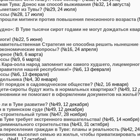
ая Тува: Донос как способ выживания
(№32, 14 августа)
выметают из Тувы?
(№29, 24 июля)
ессы
(№28, 17 июля)
 прошли митинги против повышения пенсионного возраста
(
удно»: В Туве тысячи сирот годами не могут дождаться ква
моги!
(№22, 5 июня)
равительственная Стратегия не способна решить нынешние
экономические вопросы?
(№16, 24 апреля)
орное
(№9, 6 марта)
ессы
(№9, 6 марта)
Кара-оола народ запомнит как самого худшего, лицемерног
правителя нашей республики!»
(№6, 13 февраля)
ессы
(№6, 13 февраля)
едельника
(№4, 30 января)
ёт порядок в садоводческом обществе?
(№2, 16 января)
дети-сироты будут жить в нормальных квартирах?
(№49, 12 
иновники не помогают в оформлении документов на жильё?
ли в Туве развитие?
(№49, 12 декабря)
 в тувинском суде
(№49, 12 декабря)
-строительный тупик
(№47, 28 ноября)
в Туве требует экстренного вмешательства!
(№45, 14 ноября)
криминального строительства
(№43, 31 октября)
 переселения граждан в Туве: планы и реальность
(№42, 24
новник выселил семью из жилья, чтобы приватизировать и
...
(№41, 17 октября)