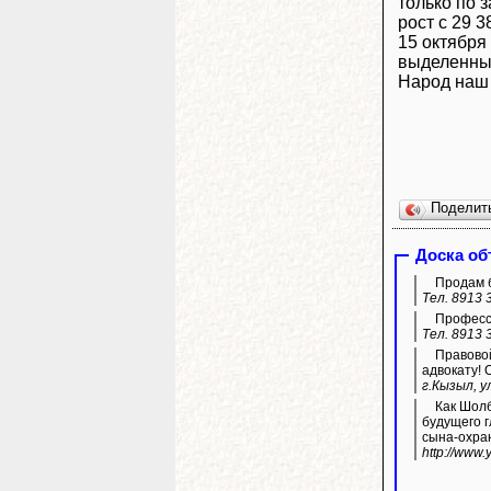
только по 
рост с 29 
15 октября
выделенных
Народ наш 
Поделит
Доска о
Продам б
Тел. 8913 
Професси
Тел. 8913 
Правовой
адвокату! 
г.Кызыл, у
Как Шолбан Кара-оо
будущего г
сына-охра
http://www