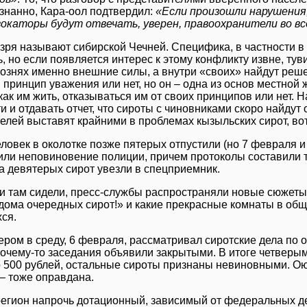
знанно, Кара-оол подтвердил:
«Если произошли нарушения,
вокаторы будут отвечать, уверен, правоохранители во в
 зря называют сибирской Чечней. Специфика, в частности в 
, но если появляется интерес к этому конфликту извне, ту
кознях именно внешние силы, а внутри «своих» найдут решен
 принцип уважения или нет, но он – одна из основ местной 
 как им жить, отказываться им от своих принципов или нет. 
и и отдавать отчет, что сироты с чиновниками скоро найдут 
елей выставят крайними в проблемах кызыльских сирот, во
еловек в околотке позже пятерых отпустили (но 7 февраля и
ли неповиновение полиции, причем протоколы составили то
 а девятерых сирот увезли в спецприемник.
и там сидели, пресс-службы распространяли новые сюжеты 
дома очередных сирот!» и какие прекрасные комнаты в общ
ся.
ером в среду, 6 февраля, рассматривал сиротские дела по о
Почему-то заседания объявили закрытыми. В итоге четвер
 500 рублей, остальные сироты признаны невиновными. Ою
– тоже оправдана.
регион напрочь дотационный, зависимый от федеральных де