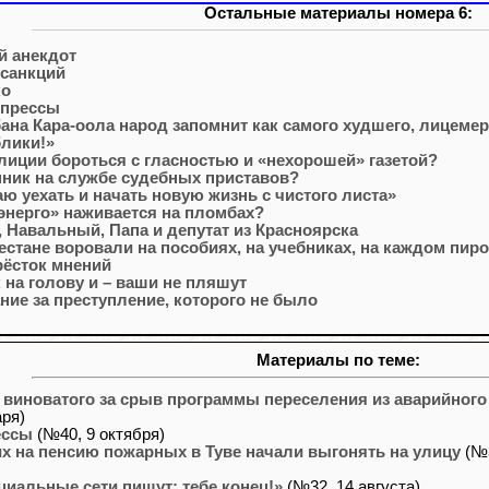
Остальные материалы номера 6:
й анекдот
 санкций
ко
 прессы
на Кара-оола народ запомнит как самого худшего, лицемер
лики!»
лиции бороться с гласностью и «нехорошей» газетой?
ник на службе судебных приставов?
ю уехать и начать новую жизнь с чистого листа»
энерго» наживается на пломбах?
 Навальный, Папа и депутат из Красноярска
естане воровали на пособиях, на учебниках, на каждом пи
рёсток мнений
на голову и – ваши не пляшут
ние за преступление, которого не было
Материалы по теме:
 виноватого за срыв программы переселения из аварийног
аря)
ессы
(№40, 9 октября)
 на пенсию пожарных в Туве начали выгонять на улицу
(№3
циальные сети пишут: тебе конец!»
(№32, 14 августа)