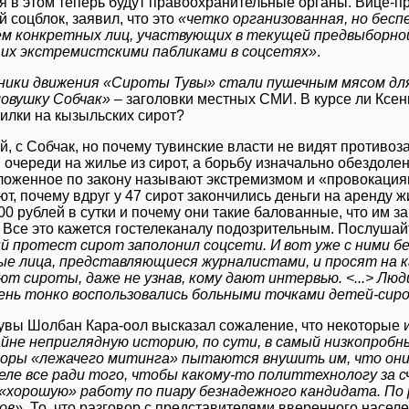
я в этом теперь будут правоохранительные органы. Вице-
 соцблок, заявил, что это
«четко организованная, но бесп
ем конкретных лиц, участвующих в текущей предвыборной
их экстремистскими пабликами в соцсетях»
.
ники движения «Сироты Тувы» стали пушечным мясом дл
ловушку Собчак»
– заголовки местных СМИ. В курсе ли Ксен
илки на кызыльских сирот?
ей, с Собчак, но почему тувинские власти не видят противо
 очереди на жилье из сирот, а борьбу изначально обездоле
ложенное по закону называют экстремизмом и «провокация
т, почему вдруг у 47 сирот закончились деньги на аренду ж
00 рублей в сутки и почему они такие балованные, что им за
 Все это кажется гостелеканалу подозрительным. Послушайт
й протест сирот заполонил соцсети. И вот уже с ними 
ые лица, представляющиеся журналистами, и просят на 
ют сироты, даже не узнав, кому дают интервью. <...> Лю
ень тонко воспользовались больными точками детей-сир
увы Шолбан Кара-оол высказал сожаление, что некоторые 
айне неприглядную историю, по сути, в самый низкопроб
оры «лежачего митинга» пытаются внушить им, что они 
еле все ради того, чтобы какому-то политтехнологу за
«хорошую» работу по пиару безнадежного кандидата. По 
ов»
. То, что разговор с представителями вверенного насел