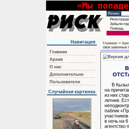
«Мы попаде
Логин:
Регистраци
Забыли па
Помощь
Навигация
Главная
->
Арх
свои законные 
Главная
Архив
О нас
В
ОТСТ
Дополнительно
Пользователи
В Кызыл
на причита
Случайная картинка
из них стар
летние. Ес
неподконтр
паблик «Пр
участников
в ночь на 
агентство п