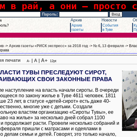
м в рай, а они – просто 
Пароль:
Архив
Новости
О
я
роль?
Архив
События
К
газеты
в Туве
П
ив
->
Архив газеты «РИСК экспресс» за 2018 год
->
№ 6, 13 февраля
-> Вла
права
A+
|
A
|
A-
12pt
ЛАСТИ ТУВЫ ПРЕСЛЕДУЮТ СИРОТ,
АИВАЮЩИХ СВОИ ЗАКОННЫЕ ПРАВА
е наступление на власть начали сироты. В очереди
ющееся по закону жилье в Туве 4611 человек. 1811
ше 23 лет, в статусе «детей-сирот» есть даже 40-
тественно, многие уже с детьми. Создали
ольную властям организацию «Сироты Тувы», ее
аво на жилье» за несколько дней собрал 1100
 и продолжает расти. Провели несколько собраний и
6 февраля пришли с матрасами и одеялами в
о делам семьи и детей. Говорят, это только начало,