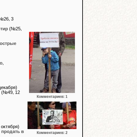
№26, 3
ртир
(№25,
 острые
о,
декабря)
(№49, 12
Комментариев: 1
 октября)
 продать в
Комментариев: 2