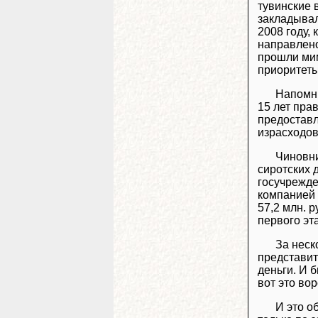
тувинские 
закладывал
2008 году,
направлено
прошли мим
приоритеты
Напомню
15 лет пра
предоставл
израсходов
Чиновни
сиротских 
госучрежде
компанией 
57,2 млн. 
первого эт
За неск
представит
деньги. И б
вот это во
И это о