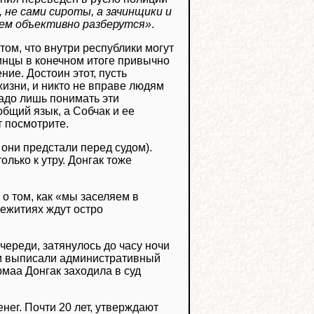
 не сами сироты, а зачинщики и
сем объективно разберутся»
.
том, что внутри республики могут
винцы в конечном итоге привычно
ие. Достоин этот, пусть
жизни, и никто не вправе людям
Надо лишь понимать эти
общий язык, а Собчак и ее
т посмотрите.
 они предстали перед судом).
лько к утру. Донгак тоже
о том, как «мы заселяем в
ежитиях ждут остро
череди, затянулось до часу ночи
ым выписали административный
маа Донгак заходила в суд
нег. Почти 20 лет, утверждают