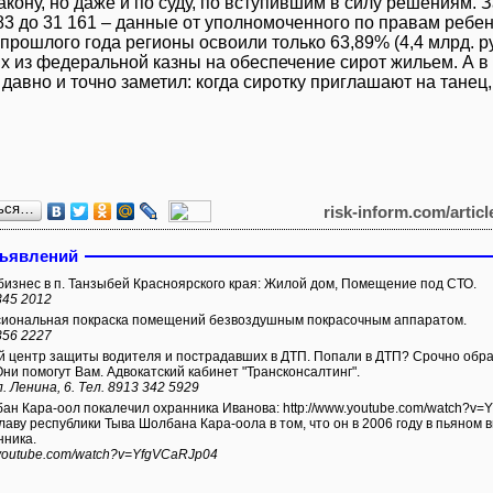
закону, но даже и по суду, по вступившим в силу решениям.
383 до 31 161 – данные от уполномоченного по правам ребе
 прошлого года регионы освоили только 63,89% (4,4 млрд. р
 из федеральной казны на обеспечение сирот жильем. А в 
давно и точно заметил: когда сиротку приглашают на тане
ься…
risk-inform.com/artic
бъявлений
изнес в п. Танзыбей Красноярского края: Жилой дом, Помещение под СТО.
345 2012
ональная покраска помещений безвоздушным покрасочным аппаратом.
356 2227
 центр защиты водителя и пострадавших в ДТП. Попали в ДТП? Срочно обращ
Они помогут Вам. Адвокатский кабинет "Трансконсалтинг".
л. Ленина, 6. Тел. 8913 342 5929
л покалечил охранника Иванова: http://www.youtube.com/watch?v=YfgVCaRJp04 Иванов обвиняет
лаву республики Тыва Шолбана Кара-оола в том, что он в 2006 году в пьяном в
нника.
.youtube.com/watch?v=YfgVCaRJp04