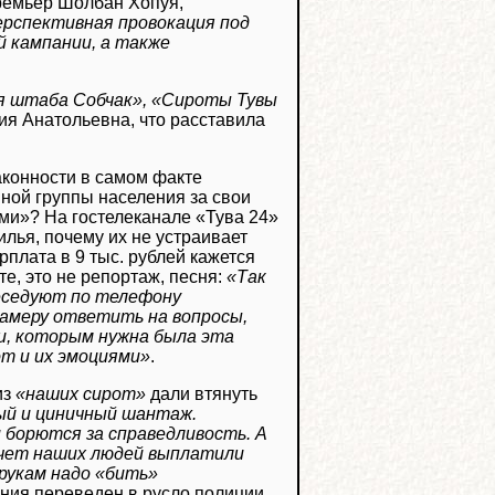
премьер Шолбан Хопуя,
ерспективная провокация под
 кампании, а также
я штаба Собчак», «Сироты Тувы
ия Анатольевна, что расставила
законности в самом факте
нной группы населения за свои
ми»? На гостелеканале «Тува 24»
илья, почему их не устраивает
рплата в 9 тыс. рублей кажется
е, это не репортаж, песня:
«Так
беседуют по телефону
камеру ответить на вопросы,
ди, которым нужна была эта
от и их эмоциями»
.
из
«наших сирот»
дали втянуть
ный и циничный шантаж.
борются за справедливость. А
 счет наших людей выплатили
рукам надо «бить»
ения переведен в русло полиции