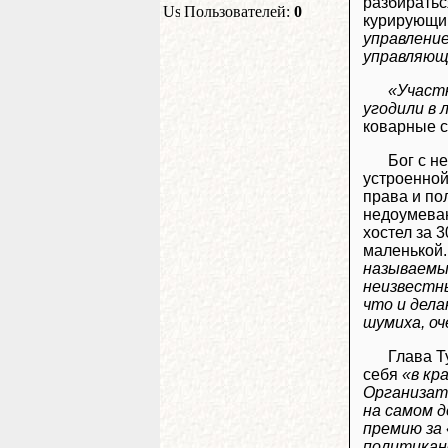
разбиратьс
Пользователей:
0
курирующий
управлени
управляющ
«Участ
угодили в 
коварные с
Бог с н
устроенной
права и по
недоумеваю
хостел за 3
маленькой.
называемы
неизвестн
что и дела
шумиха, оч
Глава Т
себя
«в кр
Организат
на самом д
премию за 
политикан