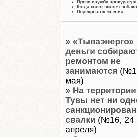
Пресс-служба прокуратур
Когда хвост виляет собак
Перекрёсток мнений
»
«Тываэнерго» 
деньги собирают
ремонтом не
занимаются
(№17
мая)
»
На территории
Тувы нет ни одн
санкционирован
свалки
(№16, 24
апреля)