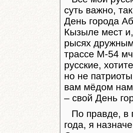
суть важно, так
День города А
Кызыле мест и,
рысях дружным
трассе М-54 мч
русские, хотите
но не патриоты 
вам мёдом нама
– свой День го
По правде, в
года, я назнач