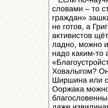
словами – то с
граждан» зашка
не готов, а Гр
активистов щё
ладно, можно и
надо каким-то 
«Благоустройс
Ховалыгом? Они
Ширшина или с
Ооржака можно
благословенны
даже извилинам