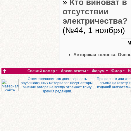
»
Кто виноват в
отсутствии
электричества?
(№44, 1 ноября)
М
Авторская колонка: Очень
Свежий номер
::
Архив газеты
::
Форум
::
Юмор
::
Н
Ответственность за достоверность
При полном или час
опубликованных материалов несут авторы.
ссылка на газету 
Мнение автора не всегда отражает точку
изданий обязатель
зрения редакции.