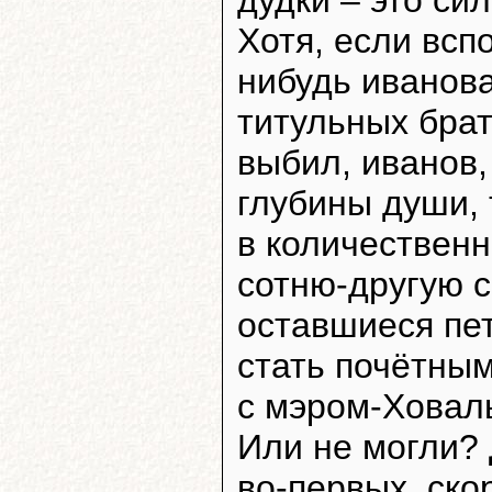
Хотя, если вспо
нибудь иванова
титульных брат
выбил, иванов,
глубины души, 
в количествен
сотню-другую с
оставшиеся пе
стать почётны
с мэром-Ховал
Или не могли? 
во-первых, ско