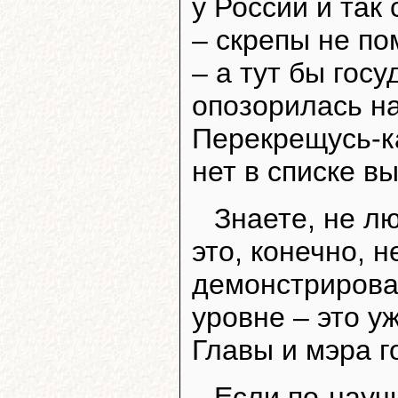
у России и так
– скрепы не по
– а тут бы гос
опозорилась на
Перекрещусь-ка 
нет в списке в
Знаете, не л
это, конечно, н
демонстрирова
уровне – это у
Главы и мэра г
Если по-науч