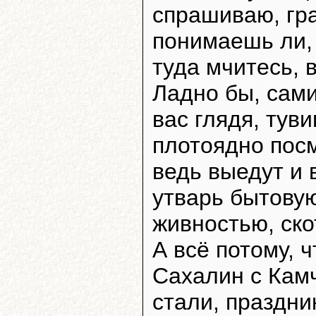
спрашиваю, гра
понимаешь ли,
туда мчитесь, 
Ладно бы, сами
вас глядя, тув
плотоядно посм
ведь выедут и 
утварь бытовую
живностью, ско
А всё потому, 
Сахалин с Кам
стали, праздни