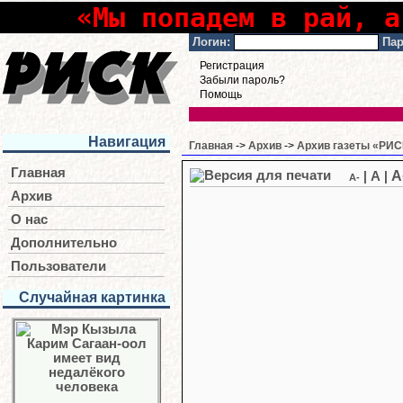
«Мы попадем в рай, а
Логин:
Пар
Регистрация
Забыли пароль?
Помощь
Навигация
Главная
->
Архив
->
Архив газеты «РИСК
Главная
A
|
A
|
A-
Архив
О нас
Дополнительно
Пользователи
Случайная картинка