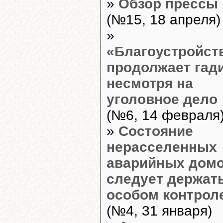
»
Обзор прессы
(№15, 18 апреля)
»
«Благоустройст
продолжает гади
несмотря на
уголовное дело
(№6, 14 февраля
»
Состояние
нерасселенных
аварийных дом
следует держат
особом контрол
(№4, 31 января)