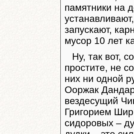
памятники на 
устанавливают
запускают, кар
мусор 10 лет ка
Ну, так вот, 
простите, не с
них ни одной р
Ооржак Дандар
вездесущий Чи
Григорием Шир
сидоровых – дуд
дудки – это си