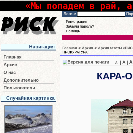
«Мы попадем в рай, а
Логин:
Пар
Регистрация
Забыли пароль?
Помощь
Навигация
Главная
->
Архив
->
Архив газеты «РИСК
ПРОКУРАТУРА
Главная
A
|
A
|
A-
Архив
О нас
КАРА-О
Дополнительно
Пользователи
Случайная картинка