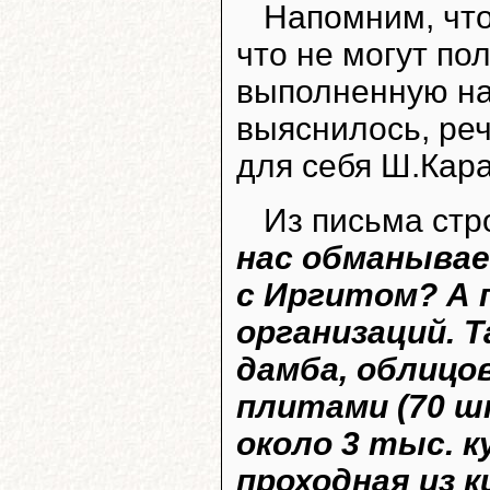
Напомним, чт
что не могут пол
выполненную на
выяснилось, реч
для себя Ш.Кара
Из письма стр
нас обманывае
с Иргитом? А 
организаций. 
дамба, облиц
плитами (70 шт
около 3 тыс. 
проходная из к