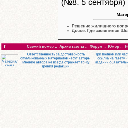
(№8, 5 сентября)
Мате
Решение жилищного вопро
Досье: Где засветился Шо
Свежий номер
::
Архив газеты
::
Форум
::
Юмор
::
Н
Ответственность за достоверность
При полном или час
опубликованных материалов несут авторы.
ссылка на газету 
Мнение автора не всегда отражает точку
изданий обязатель
зрения редакции.