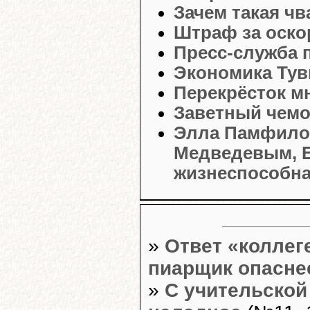
Зачем такая ч
Штраф за оско
Пресс-служба 
Экономика Тув
Перекрёсток м
Заветный чем
Элла Памфилов
Медведевым, 
жизнеспособн
»
Ответ «коллег
пиарщик опасне
»
С учительской