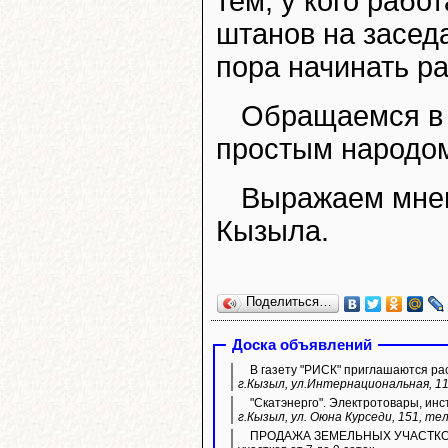
тем, у кого раб
штанов на засед
пора начинать ра
Обращаемся в 
простым народом
Выражаем мнен
Кызыла.
Поделиться…
Доска объявлений
В газету "РИСК" приглашаются ра
г.Кызыл, ул.Интернациональная, 11
"Скатэнерго". Электротовары, инс
г.Кызыл, ул. Оюна Курседи, 151, тел
ПРОДАЖА ЗЕМЕЛЬНЫХ УЧАСТКОВ ИЖ