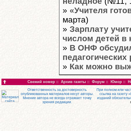
неладное
(№11, 
»
«Учителя гото
марта)
»
Зарплату учит
числом детей в 
»
В ОНФ обсудил
педагогических 
»
Как можно вы
Свежий номер
::
Архив газеты
::
Форум
::
Юмор
::
Н
Ответственность за достоверность
При полном или час
опубликованных материалов несут авторы.
ссылка на газету 
Мнение автора не всегда отражает точку
изданий обязатель
зрения редакции.