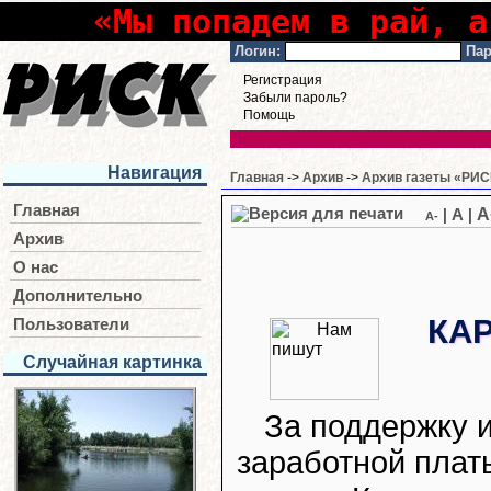
«Мы попадем в рай, а
Логин:
Пар
Регистрация
Забыли пароль?
Помощь
Навигация
Главная
->
Архив
->
Архив газеты «РИСК
Главная
A
|
A
|
A-
Архив
О нас
Дополнительно
КА
Пользователи
Случайная картинка
За поддержку 
заработной плат