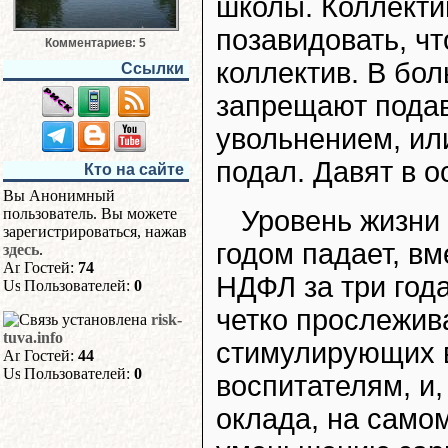
школы. Коллекти
позавидовать, ч
Комментариев: 5
коллектив. В бо
Ссылки
запрещают подав
увольнением, или
подал. Давят в о
Кто на сайте
Вы Анонимный
Уровень жизни
пользователь. Вы можете
зарегистрироваться, нажав
годом падает, вм
здесь
.
Гостей:
74
НДФЛ за три год
Пользователей:
0
четко прослежив
risk-
tuva.info
стимулирующих 
Гостей:
44
Пользователей:
0
воспитателям, и
оклада, на само