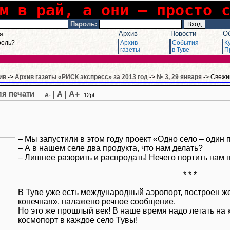
м в рай, а они – просто 
Пароль:
Архив
Новости
О
я
роль?
Архив
События
К
газеты
в Туве
П
ив
->
Архив газеты «РИСК экспресс» за 2013 год
->
№ 3, 29 января
-> Свежи
A+
|
A
|
A-
12pt
– Мы запустили в этом году проект «Одно село – один 
– А в нашем селе два продукта, что нам делать?
– Лишнее разорить и распродать! Нечего портить нам 
* * *
В Туве уже есть международный аэропорт, построен 
конечная», налажено речное сообщение.
Но это же прошлый век! В наше время надо летать на 
космопорт в каждое село Тувы!