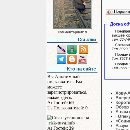
Поделит
Доска о
Предприя
Комментариев: 9
высшее юр
Ссылки
Тел. 66-7-
Составле
Тел. 8923 
Продам га
Тел. 8923 
Продам УА
Тел. 8991 
Кто на сайте
Вы Анонимный
пользователь. Вы
можете
зарегистрироваться,
Хову-А
нажав
здесь
.
Вперёд
Гостей:
69
Корот
Обзор
Пользователей:
0
А вам 
«Опеку
«Социа
risk-tuva.info
Разум 
Гостей:
39