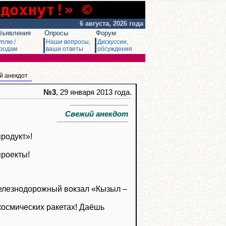
сдохнут!» ©
6 августа, 2026 года
бъявления
Опросы
Форум
уплю /
Наши вопросы,
Дискуссии,
родам
ваши ответы
обсуждения
й анекдот
№3
, 29 января 2013 года.
Свежий анекдот
продукт»!
проекты!
железнодорожный вокзал «Кызыл –
космических ракетах! Даёшь