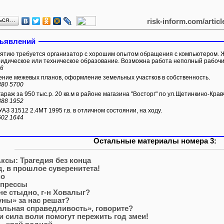
ься…
risk-inform.com/artic
бъявлений
тию требуется организатор с хорошим опытом обращения с компьютером. 
идическое или техническое образование. Возможна работа неполный рабочи
66
ние межевых планов, оформление земельных участков в собственность.
380 5700
раж за 950 тыс.р. 20 кв.м в районе магазина "Восторг" по ул.Щетинкино-Крав
388 1952
З 31512 2.4МТ 1995 г.в. в отличном состоянии, на ходу.
502 1644
Остальные материалы номера 3:
ксы: Трагедия без конца
, в прошлое суверенитета!
ко
 прессы
не стыдно, г-н Ховалыг?
ны» за нас решат?
льная справедливость», говорите?
и сила воли помогут пережить год змеи!