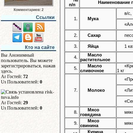
№
Наименование 
п/п
Комментариев: 2
в/с, 
Ссылки
1.
Мука
«Але
2.
Сахар
песо
3.
Яйца
1 ка
Кто на сайте
Вы Анонимный
Масло
4.
растительное
пользователь. Вы можете
зарегистрироваться, нажав
Масло
«Кр
5.
сливочное
1 кг
здесь
.
Гостей:
72
«Пр
Пользователей:
0
7.
Молоко
«Ли
risk-
tuva.info
«Се
Гостей:
29
Пользователей:
0
Мясо
8.
мяко
говядина
Мясо
9.
мяко
свинина
Курица