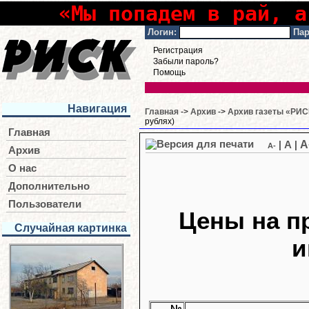
«Мы попадем в рай, а
Логин:
Пар
Регистрация
Забыли пароль?
Помощь
Навигация
Главная
->
Архив
->
Архив газеты «РИСК
рублях)
Главная
A
|
A
|
A-
Архив
О нас
Дополнительно
Пользователи
Цены на п
Случайная картинка
и