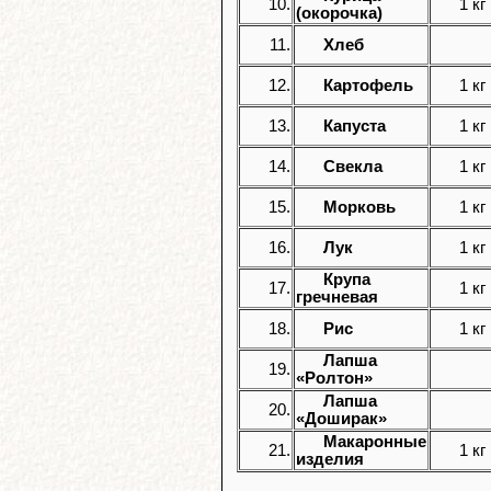
10.
1 кг
(окорочка)
11.
Хлеб
12.
Картофель
1 кг
13.
Капуста
1 кг
14.
Свекла
1 кг
15.
Морковь
1 кг
16.
Лук
1 кг
Крупа
17.
1 кг
гречневая
18.
Рис
1 кг
Лапша
19.
«Ролтон»
Лапша
20.
«Доширак»
Макаронные
21.
1 кг
изделия