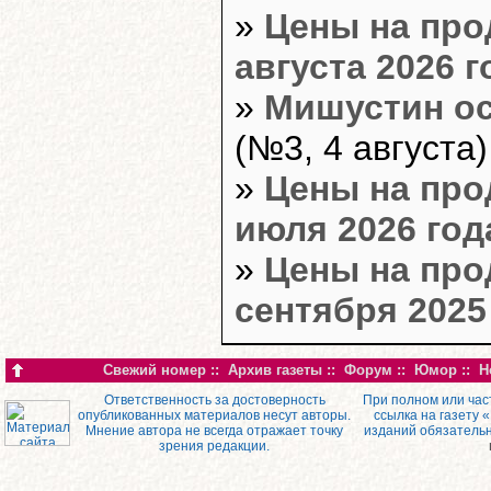
»
Цены на про
августа 2026 г
»
Мишустин ос
(№3, 4 августа)
»
Цены на про
июля 2026 год
»
Цены на про
сентября 2025 
Свежий номер
::
Архив газеты
::
Форум
::
Юмор
::
Н
Ответственность за достоверность
При полном или час
опубликованных материалов несут авторы.
ссылка на газету 
Мнение автора не всегда отражает точку
изданий обязатель
зрения редакции.