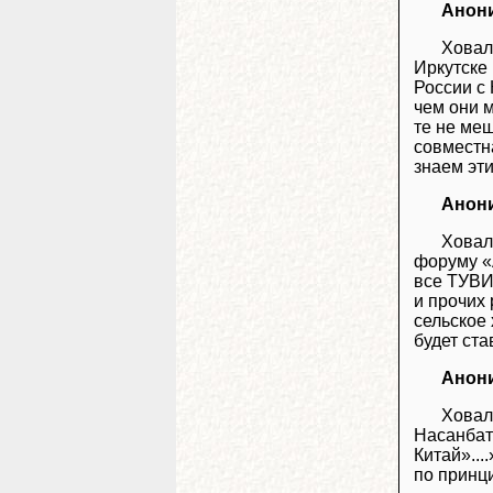
Анон
Ховал
Иркутске
России с
чем они м
те не ме
совместн
знаем эт
Анон
Ховал
форуму «А
все ТУВИ
и прочих
сельское 
будет ста
Анон
Ховал
Насанбат
Китай»...
по принци