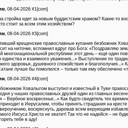
им
, 08-04-2026 #1[com]
 за стройка идет за новым буддистским храмом? Какие-то во
кто стоит за всем этим хозяйством?
им
, 08-04-2026 #3[com]
тивший крещенские православные купания безбожник Ховал
сит на ниточке, вспомнил вдруг про Бога: «Поздравляю зем
й многонациональной республики этот день – ещё один пов
о единства и взаимного уважения...» Выступление по тради
кого здоровья, душевного спокойствия и благополучия...» Ка
 Сатане лучше бы помолился – только там ему обеспечено «
им
, 08-04-2026 #4[com]
збожником Ховалыгом выступил и известный в Туве правосл
годня у наших православных друзей один из главных весен
 – Вербное воскресенье...» Как будто свидетель тех времен
приходит в Иерусалим, чтобы принять страдания на кресте –
 вероучению, воскреснуть, даровав всем верующим избавлен
акого Иисуса Христа не хватит! Так что не надейся – не буд
гореть тебе в аду!