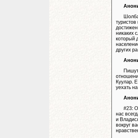
Анон
Шолба
туристов 
достижен
никаких с
который д
населени
других ра
Анон
Пишут
отношени
Куулар. 
уехать на
Анон
#23: О
нас всег
и Владис
вокруг ва
нравстве