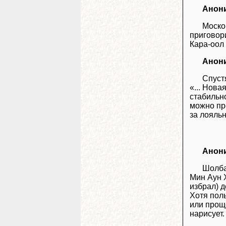
Анон
Моско
приговори
Кара-оол
Анон
Спуст
«... Нова
стабильн
можно пре
за лояльн
Анон
Шолба
Мин Аун Х
избрал) д
Хотя пол
или прощ
нарисует.