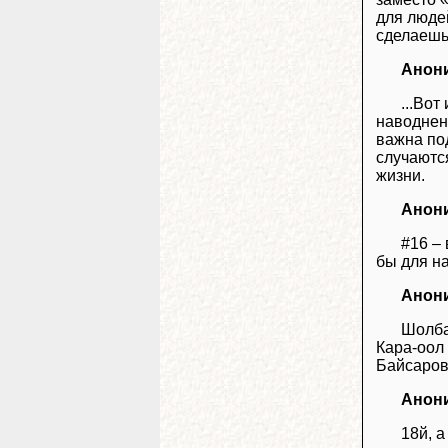
для люде
сделаешь
Анон
...Во
наводнени
важна по
случаются
жизни.
Анон
#16 –
бы для н
Анон
Шолба
Кара-оол
Байсарову
Анон
18й, 