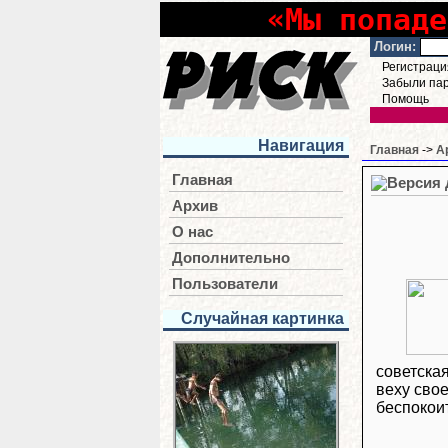
«Мы попаде
Логин:
Регистраци
Забыли па
Помощь
Навигация
Главная
->
А
Главная
Архив
О нас
Дополнительно
Пользователи
Случайная картинка
советска
веху свое
беспокои