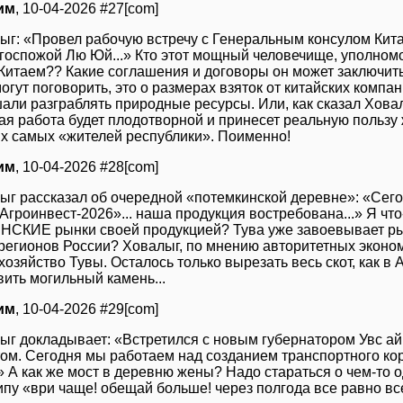
им
, 10-04-2026 #27[com]
ыг: «Провел рабочую встречу с Генеральным консулом Кит
 госпожой Лю Юй...» Кто этот мощный человечище, уполном
 Китаем?? Какие соглашения и договоры он может заключить
огут поговорить, это о размерах взяток от китайских компа
шали разграблять природные ресурсы. Или, как сказал Хова
ая работа будет плодотворной и принесет реальную пользу
их самых «жителей республики». Поименно!
им
, 10-04-2026 #28[com]
ыг рассказал об очередной «потемкинской деревне»: «Сегод
гроинвест-2026»... наша продукция востребована...» Я что
НСКИЕ рынки своей продукцией? Тува уже завоевывает рын
 регионов России? Ховалыг, по мнению авторитетных эконом
хозяйство Тувы. Осталось только вырезать весь скот, как в
вить могильный камень...
им
, 10-04-2026 #29[com]
ыг докладывает: «Встретился с новым губернатором Увс а
ом. Сегодня мы работаем над созданием транспортного ко
.» А как же мост в деревню жены? Надо стараться о чем-то
пу «ври чаще! обещай больше! через полгода все равно все