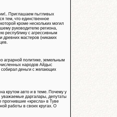
ции!.. Приглашаем пытливых
ся тем, что единственное
 которой кроме нескольких могил
ывшему руководителю региона,
гую республику с агрессивным
ки древних мастеров (никаких
цев.
по аграрной политике, земельным
очисленных народов Айдыс
н собирал деньги с желающих
 на крутом авто и в теме. Почему у
а, уважаемые даргалары, депутаты
е прогнившие «кресла» в Туве
ной работы в своих кругах. О