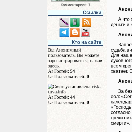
Комментариев: 7
Анон
Ссылки
А что
деньги и 
Анон
Кто на сайте
Запре
Вы Анонимный
судьба ви
пользователь. Вы можете
Для наше
зарегистрироваться, нажав
духовног
здесь
.
всем креп
Гостей:
54
хватает.
Пользователей:
0
Анон
risk-
За бе
tuva.info
оол: «Се
Гостей:
44
календаря
Пользователей:
0
«Господь 
согласно
грехи ник
смерти», 