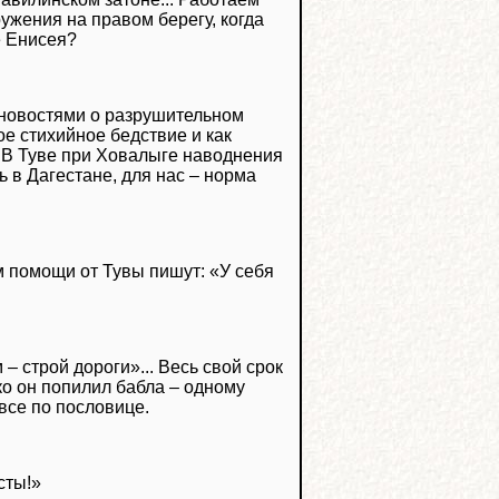
ужения на правом берегу, когда
е Енисея?
а новостями о разрушительном
е стихийное бедствие и как
! В Туве при Ховалыге наводнения
сь в Дагестане, для нас – норма
м помощи от Тувы пишут: «У себя
 строй дороги»... Весь свой срок
ко он попилил бабла – одному
 все по пословице.
сты!»