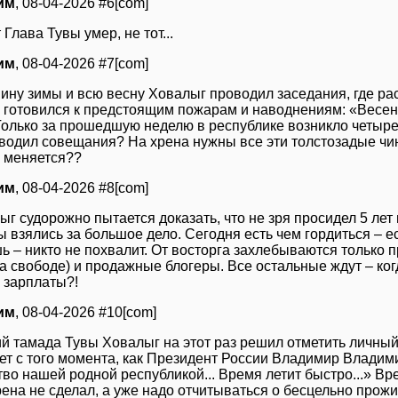
им
, 08-04-2026 #6[com]
 Глава Тувы умер, не тот...
им
, 08-04-2026 #7[com]
ину зимы и всю весну Ховалыг проводил заседания, где рас
 готовился к предстоящим пожарам и наводнениям: «Весен
Только за прошедшую неделю в республике возникло четыре 
оводил совещания? На хрена нужны все эти толстозадые чин
е меняется??
им
, 08-04-2026 #8[com]
г судорожно пытается доказать, что не зря просидел 5 лет 
 взялись за большое дело. Сегодня есть чем гордиться – ес
 – никто не похвалит. От восторга захлебываются только п
а свободе) и продажные блогеры. Все остальные ждут – ког
 зарплаты?!
им
, 08-04-2026 #10[com]
й тамада Тувы Ховалыг на этот раз решил отметить личный
лет с того момента, как Президент России Владимир Влади
во нашей родной республикой... Время летит быстро...» Вр
рена не сделал, а уже надо отчитываться о бесцельно прож