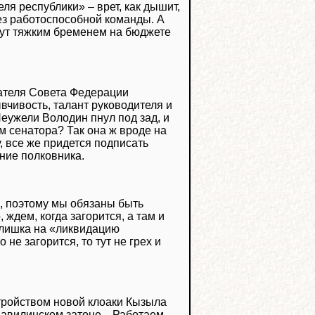
ля республики» – врет, как дышит,
без работоспособной команды. А
нут тяжким бременем на бюджете
ателя Совета Федерации
вчивость, талант руководителя и
еужели Володин пнул под зад, и
м сенатора? Так она ж вроде на
у, все же придется подписать
ние полковника.
., поэтому мы обязаны быть
 ждем, когда загорится, а там и
блишка на «ликвидацию
не загорится, то тут не грех и
тройством новой клоаки Кызыла
авилинском затоне... Работаем