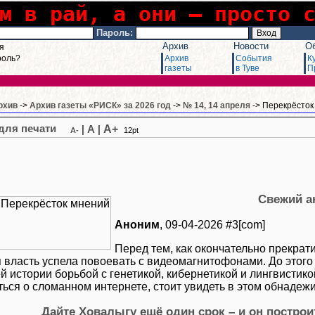
м в рай, а они – просто 
Пароль:
Архив
Новости
О
я
роль?
Архив
События
К
газеты
в Туве
П
рхив
->
Архив газеты «РИСК» за 2026 год
->
№ 14, 14 апреля
-> Перекрёсток
A+
|
A
|
A-
12pt
Свежий а
Аноним
, 09-04-2026 #3[com]
Перед тем, как окончательно прекрат
я власть успела повоевать с видеомагнитофонами. До этог
й истории борьбой с генетикой, кибернетикой и лингвистико
ться о сломанном интернете, стоит увидеть в этом обнаде
Дайте Ховалыгу ещё один срок – и он построи