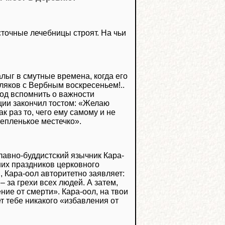
сточные лечебницы строят. На чьи
ыг в смутные времена, когда его
ляков с Вербным воскресеньем!..
од вспомнить о важности
ции закончил тостом: «Желаю
к раз то, чего ему самому и не
тепленькое местечко».
авно-буддистский язычник Кара-
них праздников церковного
, Кара-оол авторитетно заявляет:
 за грехи всех людей. А затем,
ие от смерти». Кара-оол, на твои
ет тебе никакого «избавления от