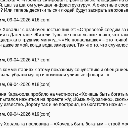
й, шаг за шагом улучшая инфраструктуру». А очистные соор
? Или теперь десятки тысяч людей будут засирать верховь
им
, 09-04-2026 #16[com]
т и Ховалыг с озабоченностью пишет: «С тревогой следим з
и в Дагестане. Жители Тувы не понаслышке знают, что тако
ддержка в трудную минуту...» «Не понаслышке» – это точно
 даже зимой, когда вода замерзает. Так что то, что случило
им
, 09-04-2026 #17[com]
 в комментариях к этому показному сочувствию и обещание
ачала убрали мусор и починили уличные фонари...»
им
, 09-04-2026 #18[com]
на Кара-оола пробило на честность: «Хочешь быть богатым –
 пытался нажиться на проекте ж/д «Кызыл-Курагино», сколь
 известно. Дорогу так и не построил, но богатство нажил –
им
, 09-04-2026 #19[com]
а у Ховалыга пословица – «Хочешь быть богатым – строй мо