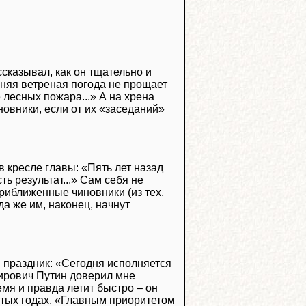
сказывал, как он тщательно и
няя ветреная погода не прощает
лесных пожара...» А на хрена
овники, если от их «заседаний»
в кресле главы: «Пять лет назад
ть результат...» Сам себя не
риближенные чиновники (из тех,
да же им, наконец, начнут
 праздник: «Сегодня исполняется
мирович Путин доверил мне
емя и правда летит быстро – он
итых годах. «Главным приоритетом