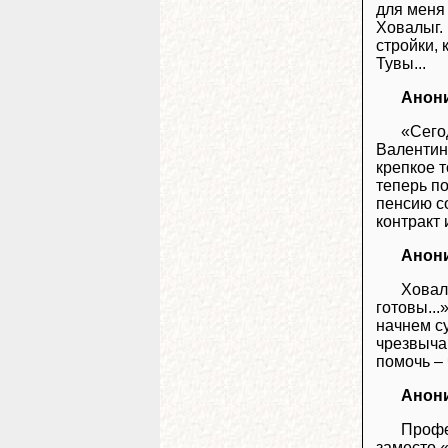
для меня 
Ховалыг. 
стройки,
Тувы...
Анон
«Сего
Валентин
крепкое 
теперь п
пенсию со
контракт
Анон
Ховал
готовы...
начнем с
чрезвычай
помочь –
Анон
Профе
заместо 