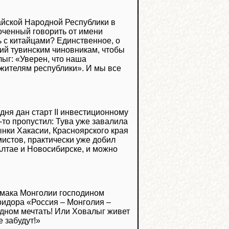
айской Народной Республики в
оченный говорить от имени
 с китайцами? Единственное, о
ний тувинским чиновникам, чтобы
лыг: «Уверен, что наша
 жителям республики». И мы все
ня дан старт II инвестиционному
-то пропустил: Тува уже завалила
ки Хакасии, Красноярского края
истов, практически уже добил
 Алтае и Новосибирске, и можно
ймака Монголии господином
ридора «Россия – Монголия –
 одном мечтать! Или Ховалыг живет
 забудут!»