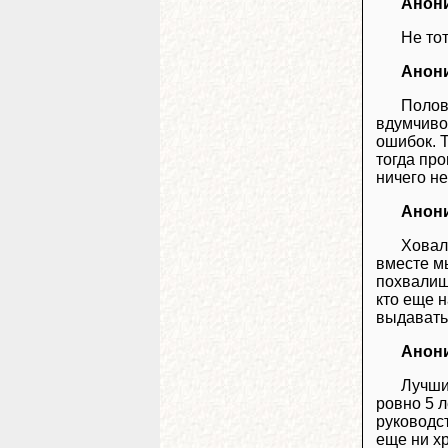
Анон
Не тот
Анон
Полов
вдумчиво
ошибок. 
тогда пр
ничего н
Анон
Ховалы
вместе мы
похвалишь
кто еще н
выдавать
Анон
Лучши
ровно 5 
руководст
еще ни х