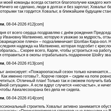
и моей команды всегда остается благополучие каждого жите
Ничего не сделано, люди в долгах и без зарплат, Ховалыг 
 которыми так гордится Ховалыг, в ближайшем будущем ста
им
, 08-04-2026 #12[com]
дня от всего сердца поздравляю с днём рождения Председ
у Ивановну Матвиенко, которую я уважаю за мудрость, отзы
товарищеское плечо» – подхалимничает Шолбан Кара-оол. Н
оследняя надежда на Матвиенко, которая подсобит с кресло
бралась... Скорее всего, Карле, чтобы устроиться на работ
 и отправиться в окопы отрабатывать подаренное Шойгу зва
им
, 08-04-2026 #13[com]
ыг анонсирует: «Пожароопасный сезон только начинается..
» Как именно готовы?.. Короче говоря – сидим на попе ровно,
уетиться. Отличный план! Только так и сможем получить ба
ной ситуации». А если вдруг случится «несчастье», и ничего 
 чтобы Авиалесоохрана без дела не сидела.
им
, 08-04-2026 #14[com]
ссиональный строитель Ховалыг активно занимается обус
«шанхая»: «Проинспектировал строительные площадки на В