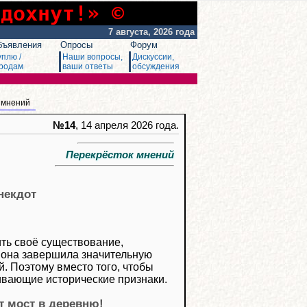
сдохнут!» ©
7 августа, 2026 года
бъявления
Опросы
Форум
уплю /
Наши вопросы,
Дискуссии,
родам
ваши ответы
обсуждения
 мнений
№14
, 14 апреля 2026 года.
Перекрёсток мнений
некдот
ить своё существование,
о она завершила значительную
й. Поэтому вместо того, чтобы
живающие исторические признаки.
т мост в деревню!