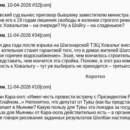
им
, 10-04-2026 #32[com]
вский суд вынес приговор бывшему заместителю министра
в его к 19 годам лишения свободы в колонии строгого режи
 с Ховалыгом – на очереди? Ну а Шойгу – на сладенькое?
им
, 11-04-2026 #34[com]
я два года после взрыва на Шагонарской ТЭЦ Ховалыг внез
я котельная станет гарантией того, что в домах жителей Шаг
ое горячее водоснабжение». Зная, чем кончилось строитель
дставить, чем кончится эта стройка. Похоже, в этот раз ком
ость к Ховалыгу – тут уж выбирать не приходится – третьего
Коротко
им
, 11-04-2026 #10[com]
н Кара-оол: «Имел честь провести встречу с Президентом 
лайном...» Непонятно, что депутат от Тувы (как бы предста
елает в Мьянме? Какую пользу для Тувы эта поездка за гос
ьза для Мьянмы от Кара-оола действительно есть – в орган
е говоря рисования заданных результатов Шолбан настоящи