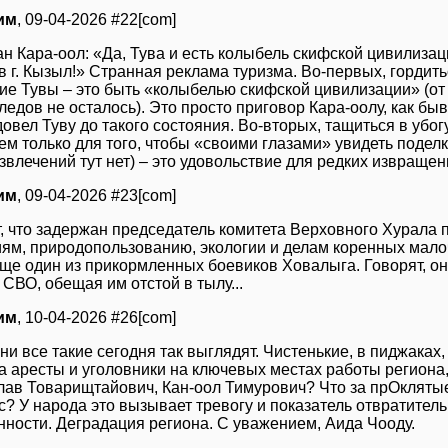
им
, 09-04-2026 #22[com]
н Кара-оол: «Да, Тува и есть колыбель скифской цивилиза
в г. Кызыл!» Странная реклама туризма. Во-первых, гордить
ие Тувы – это быть «колыбелью скифской цивилизации» (от
ледов не осталось). Это просто приговор Кара-оолу, как б
овел Туву до такого состояния. Во-вторых, тащиться в убо
ем только для того, чтобы «своими глазами» увидеть подел
звлечений тут нет) – это удовольствие для редких извращен
им
, 09-04-2026 #23[com]
, что задержан председатель комитета Верховного Хурала 
ям, природопользованию, экологии и делам коренных мал
Еще один из прикормленных боевиков Ховалыга. Говорят, о
 СВО, обещая им отстой в тылу...
им
, 10-04-2026 #26[com]
ни все такие сегодня так выглядят. Чистенькие, в пиджаках,
да аресты и уголовники на ключевых местах работы регион
лав Товарищтайович, Кан-оол Тимурович? Что за прОкляты
с? У народа это вызывает тревогу и показатель отвратитель
нности. Деградация региона. С уважением, Аида Чооду.