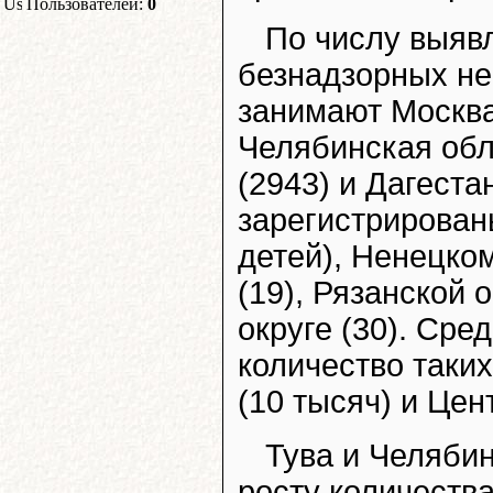
Пользователей:
0
По числу выяв
безнадзорных н
занимают Москва 
Челябинская обл
(2943) и Дагеста
зарегистрирован
детей), Ненецком
(19), Рязанской 
округе (30). Ср
количество таки
(10 тысяч) и Цен
Тува и Челяби
росту количества