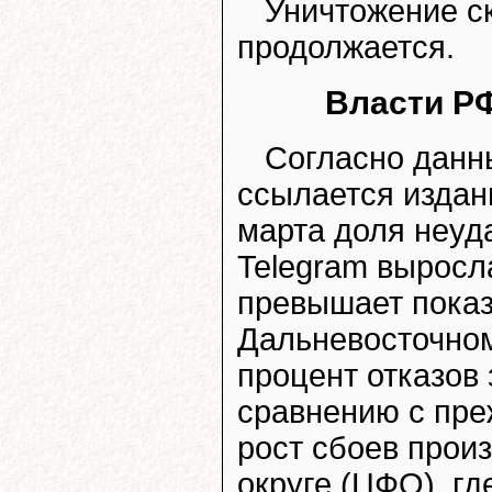
Уничтожение с
продолжается.
Власти РФ
Согласно данны
ссылается издан
марта доля неуд
Telegram выросла
превышает показа
Дальневосточно
процент отказов
сравнению с пре
рост сбоев про
округе (ЦФО), гд