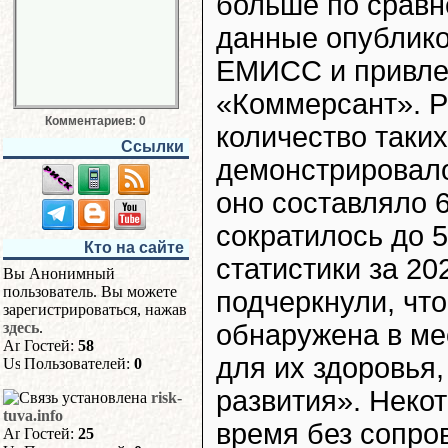
больше по сравн
данные опублико
ЕМИСС и привле
«Коммерсант». Р
Комментариев: 0
количество таки
Ссылки
демонстрировало
оно составляло 6
сократилось до 
Кто на сайте
статистики за 20
Вы Анонимный
пользователь. Вы можете
подчеркнули, чт
зарегистрироваться, нажав
здесь
.
обнаружена в мес
Гостей:
58
для их здоровья,
Пользователей:
0
развития». Неко
risk-
tuva.info
время без сопро
Гостей:
25