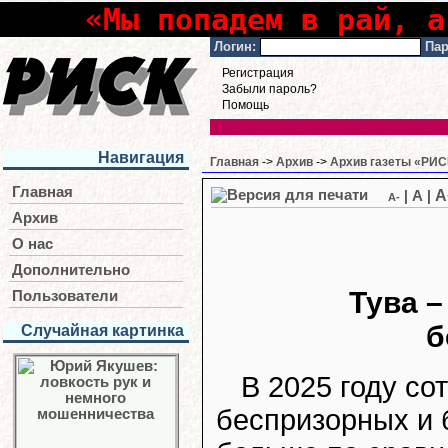
«Мы попадем в рай, а
Логин:
Пар
Регистрация
Забыли пароль?
Помощь
Навигация
Главная
->
Архив
->
Архив газеты «РИСК
Главная
A
|
A
|
A-
Архив
О нас
Дополнительно
Тува –
Пользователи
б
Случайная картинка
В 2025 году со
беспризорных и 