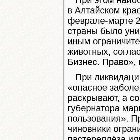
При этом наиб
в Алтайском кра
феврале-марте 2
страны было уни
иным ограничите
животных, согла
Бизнес. Право»,
При ликвидаци
«опасное заболе
раскрывают, а с
губернатора мар
пользования». П
чиновники огра
пастереллёза ил