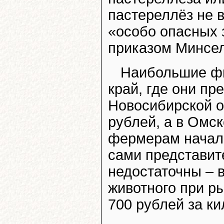
пастереллёз не 
«особо опасных 
приказом Минсел
Наибольшие фи
край, где они пр
Новосибирской о
рублей, а в Омс
фермерам начали
сами представит
недостаточны – 
животного при ры
700 рублей за к