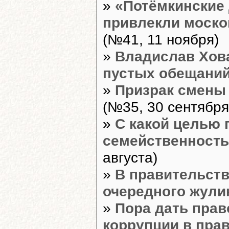
»
«Потёмкинские
привлекли моско
(№41, 11 ноября)
»
Владислав Хова
пустых обещани
»
Призрак смены 
(№35, 30 сентября
»
С какой целью 
семейственность
августа)
»
В правительств
очередного жули
»
Пора дать прав
коррупции в пра