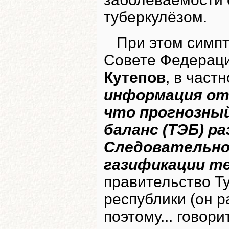
туберкулёзом.
При этом симпт
Совете Федерац
Кутепов
, в част
информация от
что прогнозны
баланс (ТЭБ) р
Следовательно
газификации т
правительство Т
республики (он р
поэтому... говор