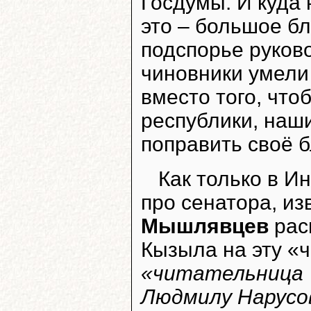
Госдумы. И куда 
это – большое бл
подспорье руково
чиновники умели
вместо того, что
республики, наш
поправить своё б
Как только в И
про сенатора, и
Мышлявцев
рас
Кызыла на эту «ч
«читательница 
Людмилу Нарусов