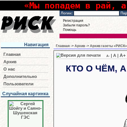
«Мы попадем в рай, а
Логин:
Пар
Регистрация
Забыли пароль?
Помощь
Навигация
Главная
->
Архив
->
Архив газеты «РИСК» 
Главная
A+
|
A
|
A-
Архив
КТО О ЧЁМ, 
О нас
Дополнительно
Пользователи
Случайная картинка