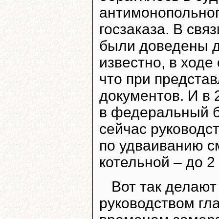
антимонопольног
госзаказа. В свя
были доведены д
известно, в ход
что при представ
документов. И в
в федеральный б
сейчас руководс
по удваиванию с
котельной – до 2
Вот так делают
руководством гл