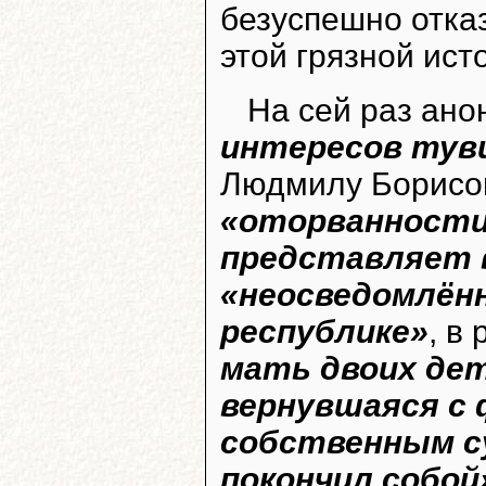
безуспешно отка
этой грязной ист
На сей раз ан
интересов туви
Людмилу Борисов
«оторванности
представляет 
«неосведомлён
республике»
, в
мать двоих дет
вернувшаяся с
собственным с
покончил собой