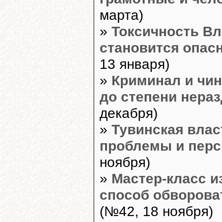
марта)
»
Токсичность В
становится опас
13 января)
»
Криминал и чи
до степени нера
декабря)
»
Тувинская влас
проблемы и пер
ноября)
»
Мастер-класс и
способ обворова
(№42, 18 ноября)