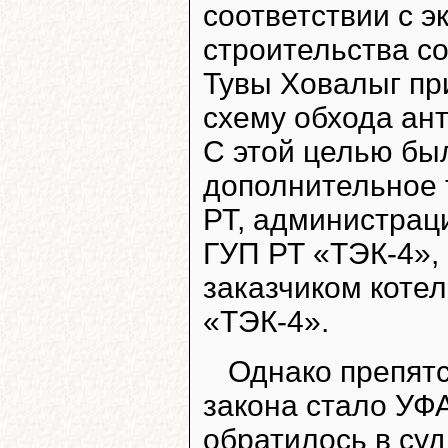
соответствии с э
строительства со
Тувы Ховалыг пр
схему обхода ан
С этой целью бы
дополнительное 
РТ, администраци
ГУП РТ «ТЭК-4», 
заказчиком коте
«ТЭК-4».
Однако препят
закона стало УФА
обратилось в су