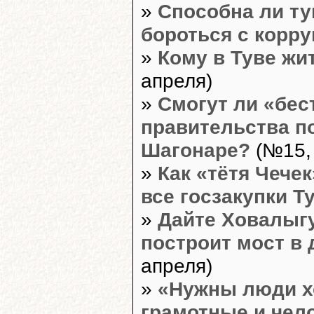
»
Способна ли ту
бороться с корр
»
Кому в Туве жи
апреля)
»
Смогут ли «бес
правительства п
Шагонаре?
(№15, 
»
Как «тётя Чече
все госзакупки Т
»
Дайте Ховалыгу
построит мост в
апреля)
»
«Нужны люди х
грамотные и чел