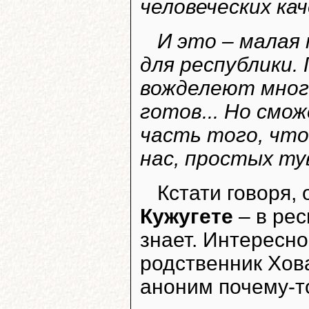
человеческих ка
И это – малая
для республики.
вожделеют мног
готов... Но смо
часть того, чт
нас, простых ту
Кстати говоря,
Кужугете
– в рес
знает. Интересно
родственник Хова
аноним почему-то