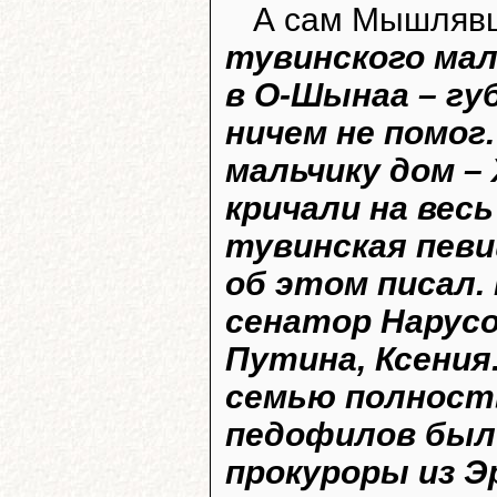
А сам Мышлявц
тувинского мал
в О-Шынаа – гу
ничем не помог
мальчику дом –
кричали на вес
тувинская певи
об этом писал.
сенатор Нарусо
Путина, Ксения.
семью полност
педофилов был
прокуроры из Эр