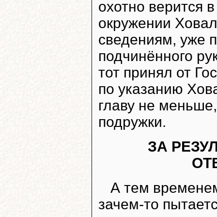
охотно верится 
окружении Ховалы
сведениям, уже п
подчинённого ру
тот принял от Го
по указанию Хова
главу не меньше,
подружки.
ЗА РЕЗУ
ОТ
А тем времене
зачем-то пытаетс