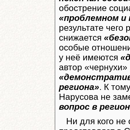
обострение социа
«проблемном и 
результате чего 
снижается
«без
особые отношени
у неё имеются
«
автор «чернухи» 
«демонстратив
региона»
. К том
Нарусова не зам
вопрос в регио
Ни для кого не