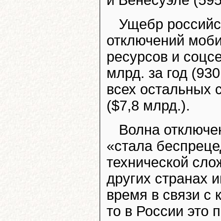
и Венесуэле (595
Ущебр российс
отключений моби
ресурсов и соцсе
млрд. за год (93
всех остальных с
($7,8 млрд.).
Волна отключен
«стала беспреце
технической слож
других странах 
время в связи с
то в России это