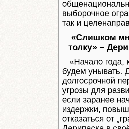
общенациональны
выборочное огра
так и целенапра
«Слишком мн
толку» – Дери
«Начало года, 
будем унывать. 
долгосрочной пе
угрозы для разв
если заранее на
издержки, повыш
отказаться от „г
Дерипаска в сво