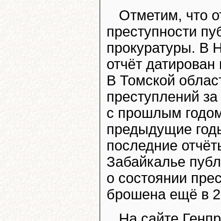
Отметим, что о
преступности пу
прокуратуры. В 
отчёт датирован 
В Томской облас
преступлений за
с прошлым годом
предыдущие годы
последние отчёт
Забайкалье публ
о состоянии прес
брошена ещё в 2
На сайте Генпр