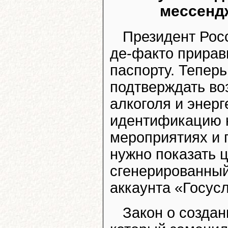
мессенд
Президент Рос
де-факто прира
паспорту. Тепер
подтверждать воз
алкоголя и энерг
идентификацию 
мероприятиях и п
нужно показать 
сгенерированный
аккаунта «Госусл
Закон о созда