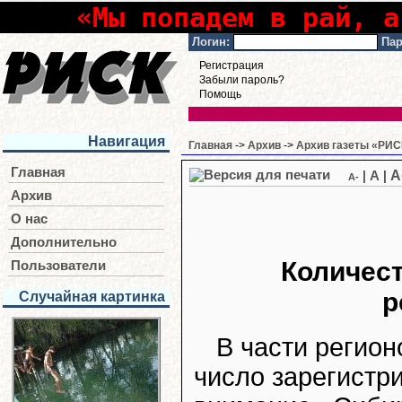
«Мы попадем в рай, а
Логин:
Пар
Регистрация
Забыли пароль?
Помощь
Навигация
Главная
->
Архив
->
Архив газеты «РИСК
Главная
A
|
A
|
A-
Архив
О нас
Дополнительно
Количест
Пользователи
р
Случайная картинка
В части регио
число зарегистр