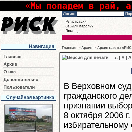
«Мы попадем в рай, а
Логин:
Пар
Регистрация
Забыли пароль?
Помощь
Навигация
Главная
->
Архив
->
Архив газеты «РИСК
Главная
A
|
A
|
A-
Архив
О нас
Дополнительно
В Верховном суд
Пользователи
гражданского де
Случайная картинка
признании выбор
8 октября 2006 г
избирательному 