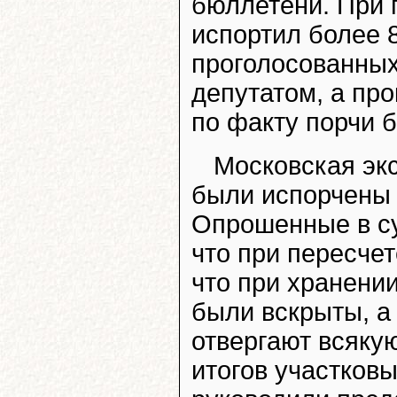
бюллетени. При п
испортил более 
проголосованных
депутатом, а пр
по факту порчи 
Московская эк
были испорчены 
Опрошенные в су
что при пересче
что при хранени
были вскрыты, а
отвергают всяку
итогов участков