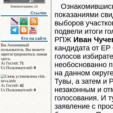
Ознакомившись
Комментариев: 23
показаниями свид
Ссылки
выборов участко
подвели итоги го
РПЖ
Иван Чуче
Кто на сайте
Вы Анонимный
кандидата от ЕР
пользователь. Вы можете
зарегистрироваться, нажав
голосов избирате
здесь
.
необоснованно п
Гостей:
71
Пользователей:
0
на данном округ
risk-
Тувы, а затем и
tuva.info
Гостей:
42
незаконным и от
Пользователей:
0
голосования. И 
заявление с про