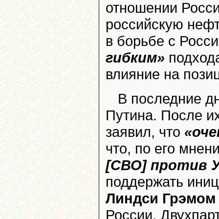
отношении России
российскую нефт
в борьбе с Росс
гибким»
подхода
влияние на пози
В последние д
Путина. После и
заявил, что
«оче
что, по его мнен
[СВО] против 
поддержать иници
Линдси Грэмом
России. Двухпарт