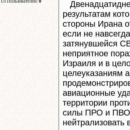
Пользователей:
0
Двенадцатидне
результатам кот
стороны Ирана о
если не навсегд
затянувшейся СВ
неприятное пора
Израиля и в це
целеуказаниям а
продемонстриров
авиационные уда
территории прот
силы ПРО и ПВО.
нейтрализовать 