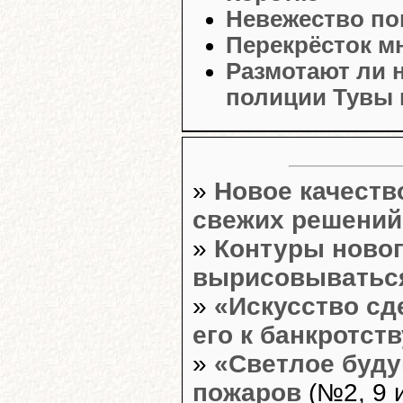
Невежество пог
Перекрёсток м
Размотают ли 
полиции Тувы 
»
Новое качеств
свежих решений
»
Контуры ново
вырисовыватьс
»
«Искусство сд
его к банкротств
»
«Светлое буд
пожаров
(№2, 9 