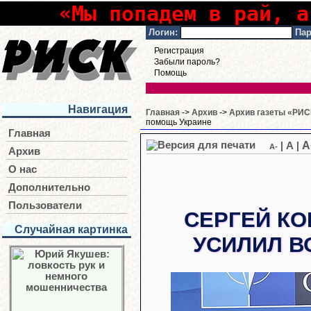
«Мы попадем в рай, а
Логин:
Пар
Регистрация
Забыли пароль?
Помощь
Навигация
Главная
->
Архив
->
Архив газеты «РИСК
помощь Украине
Главная
A
|
A
|
A-
Архив
О нас
Дополнительно
Пользователи
СЕРГЕЙ КО
Случайная картинка
УСИЛИЛ В