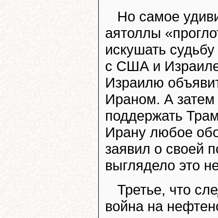
Но самое удиви
аятоллы «прогло
искушать судьбу
с США и Израиле
Израилю объявит
Ираном. А затем
поддержать Трам
Ирану любое обо
заявил о своей 
выглядело это н
Третье, что сл
война на нефтен