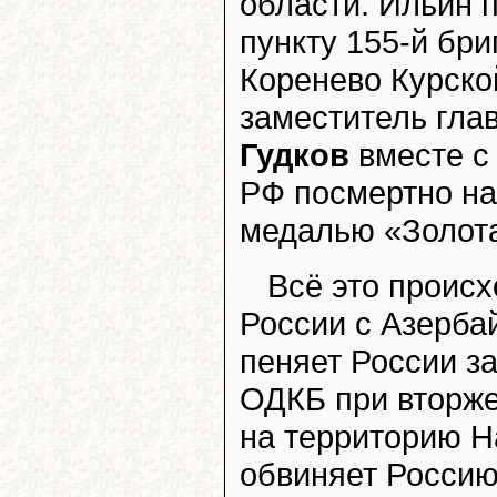
области. Ильин 
пункту 155-й бр
Коренево Курской
заместитель гл
Гудков
вместе с
РФ посмертно на
медалью «Золота
Всё это проис
России с Азерба
пеняет России з
ОДКБ при вторж
на территорию Н
обвиняет Россию