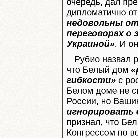
очередь, дал пр
дипломатично о
недовольны от
переговорах о 
Украиной»
. И о
Рубио назвал 
что Белый дом
«
гибкости»
с рос
Белом доме не с
России, но Ваши
игнорировать 
признал, что Бе
Конгрессом по в