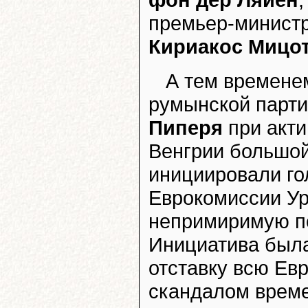
премьер-минист
Кириакос Мицо
А тем времене
румынской парти
Пиперя
при акти
Венгрии большой
инициировали го
Еврокомиссии У
непримиримую п
Инициатива была
отставку всю Ев
скандалом време