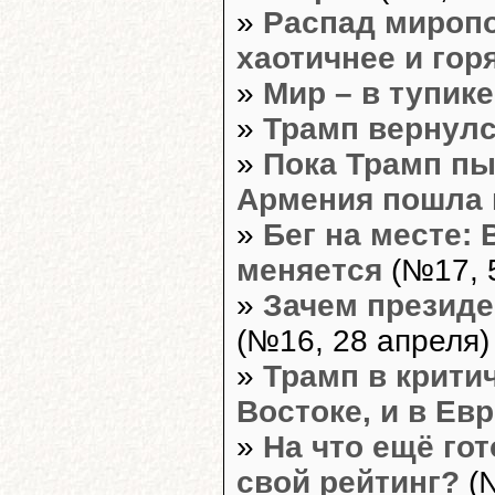
»
Распад миропо
хаотичнее и гор
»
Мир – в тупике
»
Трамп вернулс
»
Пока Трамп пы
Армения пошла 
»
Бег на месте: 
меняется
(№17, 
»
Зачем президе
(№16, 28 апреля)
»
Трамп в крити
Востоке, и в Ев
»
На что ещё го
свой рейтинг?
(№