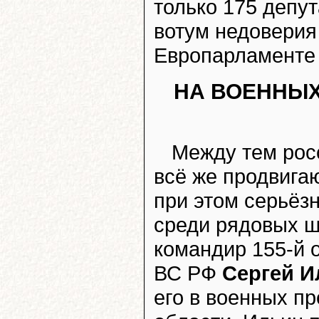
только 175 депу
вотум недоверия
Европарламенте 
НА ВОЕННЫХ
Между тем росс
всё же продвига
при этом серьёз
среди рядовых ш
командир 155‑й 
ВС РФ
Сергей И
его в военных п