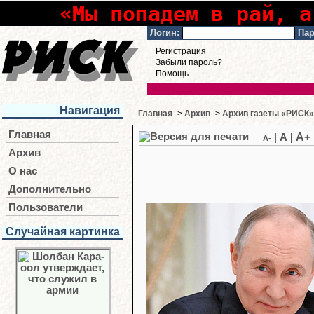
«Мы попадем в рай, а
Логин:
Пар
Регистрация
Забыли пароль?
Помощь
Навигация
Главная
->
Архив
->
Архив газеты «РИСК» 
Главная
A+
|
A
|
A-
Архив
О нас
Дополнительно
Пользователи
Случайная картинка