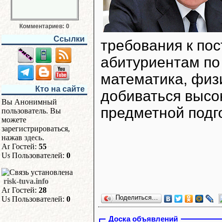
Комментариев: 0
Ссылки
требования к по
абитуриентам по
математика, физи
Кто на сайте
добиваться высок
Вы Анонимный
предметной подг
пользователь. Вы
можете
зарегистрироваться,
нажав
здесь
.
Гостей:
55
Пользователей:
0
risk-tuva.info
Гостей:
28
Поделиться…
Пользователей:
0
Доска объявлений