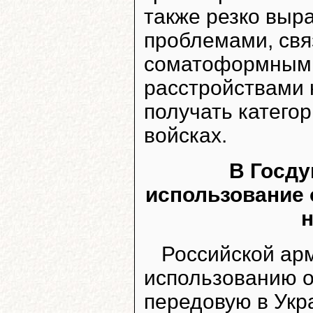
также резко вы
проблемами, свя
соматоформными
расстройствами 
получать категор
войсках.
В Госд
использование 
н
Российской ар
использованию о
передовую в Укр