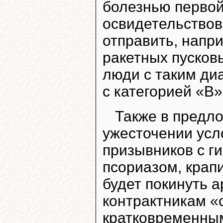
болезнью первой
освидетельствова
отправить, напр
ракетных пусков
люди с таким ди
с категорией «В»
Также в предл
ужесточении усл
призывников с г
псориазом, крап
будет покинуть
контрактникам «
кратковременным