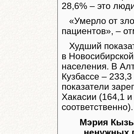
28,6% – это люд
«Умерло от зл
пациентов», – о
Худший показа
в Новосибирской 
населения. В Алт
Кузбассе – 233,
показатели заре
Хакасии (164,1 и
соответственно).
Мэрия Кызы
ненужных 