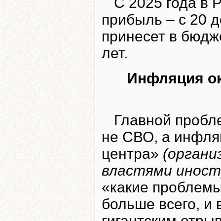
С 2025 года в 
прибыль – с 20 
принесет в бюдж
лет.
Инфляция ок
Главной пробл
не СВО, а инфля
центра»
(органи
властями иност
«какие проблемы
больше всего, и
гигантским отры