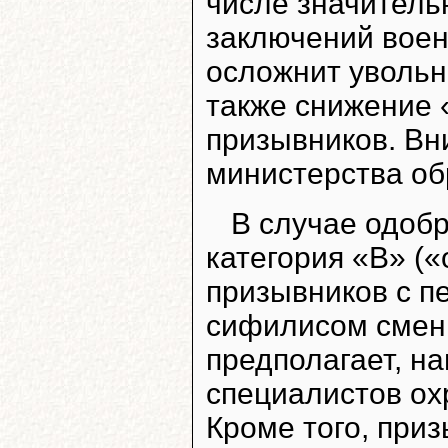
числе значитель
заключений воен
осложнит увольн
также снижение 
призывников. В
министерства о
В случае одоб
категория «В» («
призывников с п
сифилисом смени
предполагает, на
специалистов ох
Кроме того, при