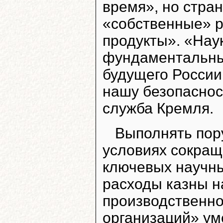
время», но стра
«собственные» р
продукты». «Наук
фундаментальный
будущего России
нашу безопасност
служба Кремля.
Выполнять пор
условиях сокра
ключевых научных
расходы казны н
производственн
организаций» ум