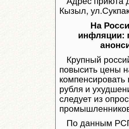
Адрес приюта д
Кызыл, ул.Сукпак
На Росс
инфляции: 
анонс
Крупный россий
повысить цены н
компенсировать
рубля и ухудшен
следует из опро
промышленников
По данным РС