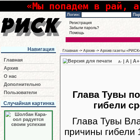
«Мы попадем в рай, а
Логин:
Пар
Регистрация
Забыли пароль?
Помощь
Навигация
Главная
->
Архив
->
Архив газеты «РИСК»
Главная
A+
|
A
|
A-
Архив
О нас
Дополнительно
Глава Тувы п
Пользователи
гибели ср
Случайная картинка
Глава Тувы Вл
причины гибели 