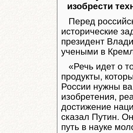
изобрести тех
Перед российск
исторические за
президент Влади
учеными в Кремл
«Речь идет о т
продукты, котор
России нужны ва
изобретения, ре
достижение наци
сказал Путин. О
путь в науке мо