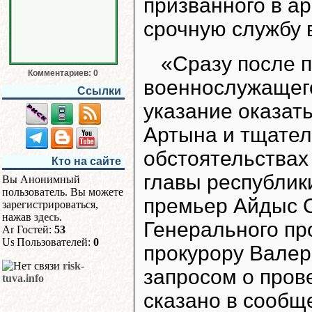
призванного в а
срочную службу 
«Сразу после 
Комментариев: 0
военнослужащего
Ссылки
указание оказат
Артына и тщател
обстоятельствах
Кто на сайте
главы республики
Вы Анонимный
пользователь. Вы можете
премьер Айдыс 
зарегистрироваться,
нажав
здесь
.
Генерального пр
Гостей:
53
Пользователей:
0
прокурору Вале
risk-
запросом о пров
tuva.info
сказано в сообщ