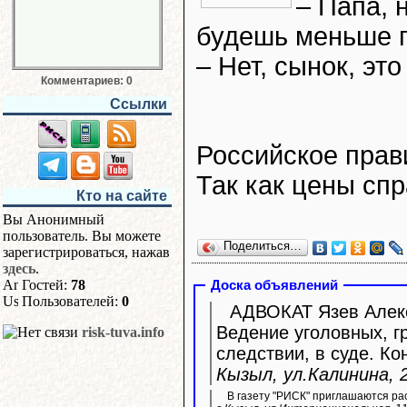
– Папа, 
будешь меньше 
– Нет, сынок, эт
Комментариев: 0
Ссылки
Российское прав
Так как цены сп
Кто на сайте
Вы Анонимный
пользователь. Вы можете
Поделиться…
зарегистрироваться, нажав
здесь
.
Гостей:
78
Доска объявлений
Пользователей:
0
АДВОКАТ Язев Алекс
Ведение уголовных, г
risk-tuva.info
следствии, в суде. Ко
Кызыл, ул.Калинина, 2
В газету "РИСК" приглашаются ра