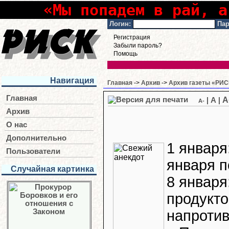
«Мы попадем в рай, а
Логин:
Пар
Регистрация
Забыли пароль?
Помощь
Навигация
Главная
->
Архив
->
Архив газеты «РИСК
Главная
A
|
A
|
A-
Архив
О нас
Дополнительно
1 января
Пользователи
января п
Случайная картинка
8 января
продукто
напротив