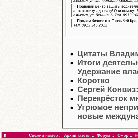
г.Кызыл, ул.Интернациональная, 11
Правовой центр защиты водителя 
автотехнику, адвокату! Они помогут 
г.Кызыл, ул. Ленина, 6. Тел. 8913 34
Продам бизнес в п. Танзыбей Кра
Тел. 8913 345 2012
Цитаты Влади
Итоги деятель
Удержание влас
Коротко
Сергей Конвиз
Перекрёсток м
Угрюмое непри
новые междун
Свежий номер
::
Архив газеты
::
Форум
::
Юмор
::
Н