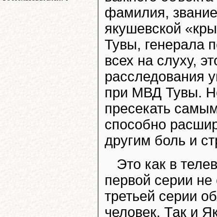
фамилия, звание
якушевской «кры
Тувы, генерала 
всех на слуху, э
расследования у
при МВД Тувы. Но
пресекать самым
способно расшир
другим боль и ст
Это как в теле
первой серии не 
третьей серии о
человек. Так и 