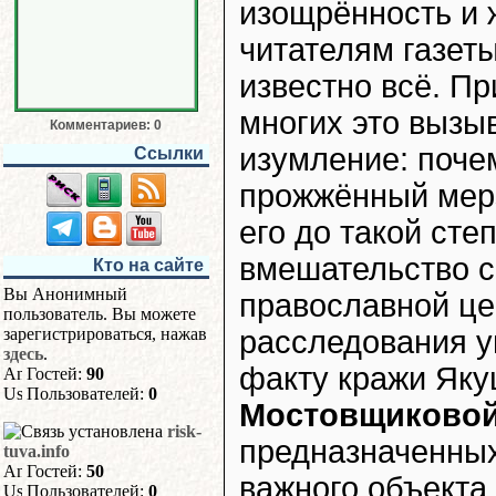
изощрённость и 
читателям газет
известно всё. Пр
многих это вызы
Комментариев: 0
изумление: поче
Ссылки
прожжённый мерз
его до такой сте
вмешательство 
Кто на сайте
Вы Анонимный
православной це
пользователь. Вы можете
расследования у
зарегистрироваться, нажав
здесь
.
факту кражи Яку
Гостей:
90
Пользователей:
0
Мостовщиково
risk-
предназначенных
tuva.info
Гостей:
50
важного объекта 
Пользователей:
0