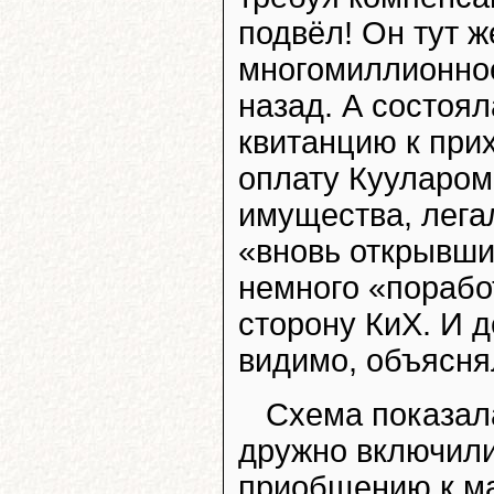
подвёл! Он тут ж
многомиллионное
назад. А состоял
квитанцию к при
оплату Кууларом
имущества, легал
«вновь открывши
немного «порабо
сторону КиХ. И д
видимо, объясня
Схема показала
дружно включили
приобщению к ма