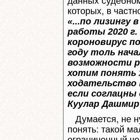
данных судебно
которых, в част
«...по лизингу
работы 2020 г.
короновирус п
году толь нача
возможности р
хотим понять 
ходательство 
если соглацны 
Куулар Дашмир
Думается, не н
понять: такой ма
ограниченный че