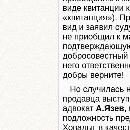
виде квитанции 
«квитанция»). П
вид и заявил суд
не приобщил к м
подтверждающую 
добросовестный 
него ответственн
добры верните!
Но случилась 
продавца выступ
адвокат
А.Язев
,
подложность пре
Ховалыг в качес