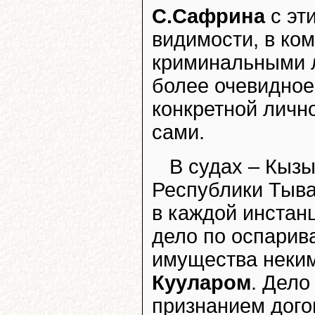
С.Сафрина
с эт
видимости, в ко
криминальными л
более очевидное
конкретной лично
сами.
В судах – Кыз
Республики Тыва
в каждой инстан
дело по оспарив
имущества неки
Кууларом
. Дело
признанием дого