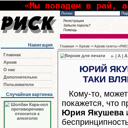
«Мы попадем в рай, а
Логин:
Пар
Регистрация
Забыли пароль?
Помощь
Навигация
Главная
->
Архив
->
Архив газеты «РИСК
Главная
A
|
A
|
A-
Архив
ЮРИЙ ЯКУ
О нас
ТАКИ ВЛЯ
Дополнительно
Пользователи
Кому-то, может
Случайная картинка
покажется, что 
Юрия Якушева
и
беспринципность