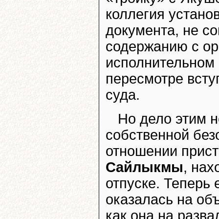
коллегия устано
документа, не с
содержанию с о
исполнительном п
пересмотре всту
суда.
Но дело этим н
собственной без
отношении прис
Сайлыкмы
, на
отпуске. Теперь 
оказалась на об
как она на разв