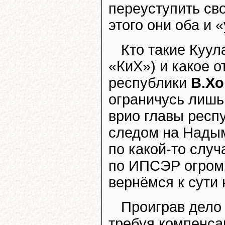
переуступить св
этого они оба и 
Кто такие Куул
«КиХ») и какое о
республики
В.Х
ограничусь лишь 
врио главы респу
следом на Надым
по какой-то слу
по ИПСЭР огром
вернёмся к сути 
Проиграв дело 
требуя компенса