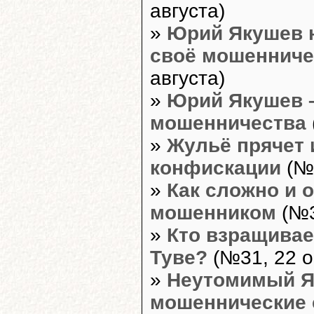
августа)
»
Юрий Якушев н
своё мошенниче
августа)
»
Юрий Якушев –
мошенничества
»
Жульё прячет 
конфискации
(№2
»
Как сложно и 
мошенником
(№3
»
Кто взращивае
Туве?
(№31, 22 о
»
Неутомимый Я
мошеннические