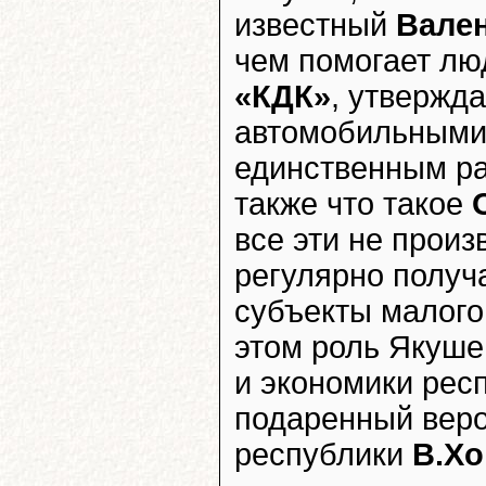
известный
Вале
чем помогает л
«КДК»
, утвержд
автомобильными
единственным ра
также что такое
все эти не прои
регулярно получ
субъекты малого
этом роль Якуше
и экономики респ
подаренный вер
республики
В.Х