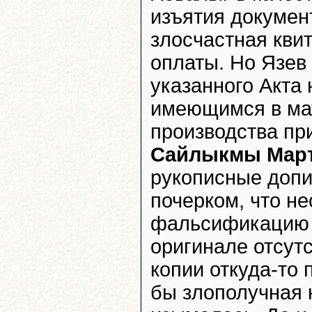
изъятия документ
злосчастная кви
оплаты. Но Язев 
указанного Акта 
имеющимся в ма
производства пр
Сайлыкмы Мар
рукописные допи
почерком, что н
фальсификацию д
оригинале отсутс
копии откуда-то 
бы злополучная 