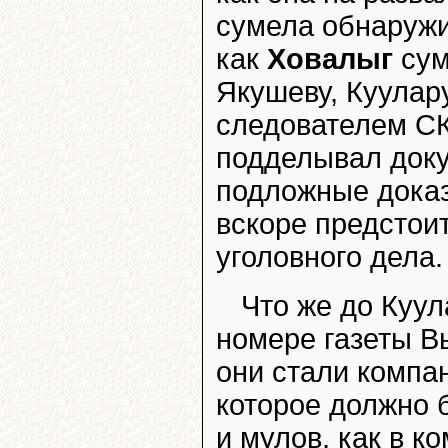
сумела обнаружи
как
Ховалыг
сум
Якушеву, Куулар
следователем СК
подделывал доку
подложные доказ
вскоре предстои
уголовного дела.
Что же до Куул
номере газеты Вы
они стали компа
которое должно 
и мулов, как в к