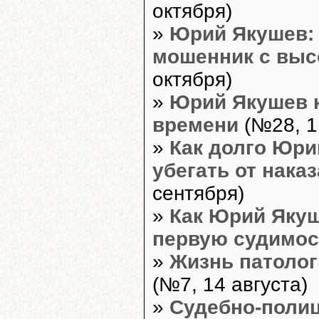
октября)
»
Юрий Якушев:
мошенник с выс
октября)
»
Юрий Якушев к
времени
(№28, 1
»
Как долго Юри
убегать от нака
сентября)
»
Как Юрий Якуш
первую судимос
»
Жизнь патолог
(№7, 14 августа)
»
Судебно-полиц