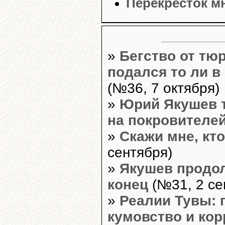
Перекрёсток м
»
Бегство от т
подался то ли в 
(№36, 7 октября)
»
Юрий Якушев т
на покровителе
»
Скажи мне, кто 
сентября)
»
Якушев продол
конец
(№31, 2 се
»
Реалии Тувы:
кумовство и ко