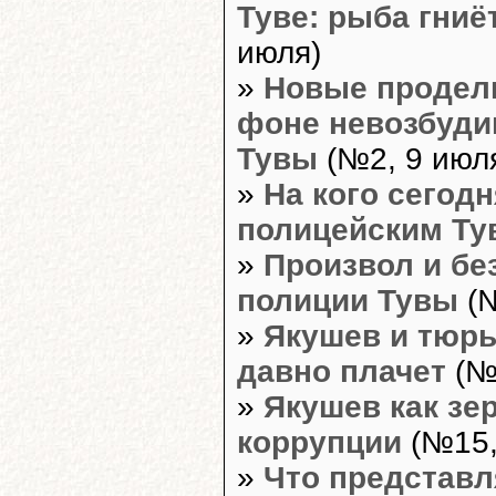
Туве: рыба гниё
июля)
»
Новые продел
фоне невозбуди
Тувы
(№2, 9 июл
»
На кого сегод
полицейским Ту
»
Произвол и бе
полиции Тувы
(№
»
Якушев и тюрь
давно плачет
(№1
»
Якушев как зе
коррупции
(№15,
»
Что представл