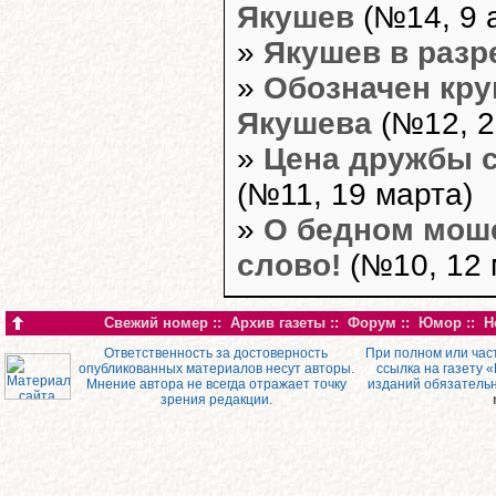
Якушев
(№14, 9 
»
Якушев в разр
»
Обозначен кру
Якушева
(№12, 2
»
Цена дружбы 
(№11, 19 марта)
»
О бедном мош
слово!
(№10, 12 
Свежий номер
::
Архив газеты
::
Форум
::
Юмор
::
Н
Ответственность за достоверность
При полном или час
опубликованных материалов несут авторы.
ссылка на газету 
Мнение автора не всегда отражает точку
изданий обязатель
зрения редакции.