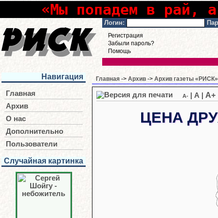
«Мы попадем в рай, а
Логин:
Пар
Регистрация
Забыли пароль?
Помощь
Навигация
Главная
->
Архив
->
Архив газеты «РИСК» 
Главная
A+
|
A
|
A-
Архив
ЦЕНА ДР
О нас
Дополнительно
Пользователи
Случайная картинка