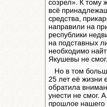
созрел». К тому 
всё принадлежа
средства, прика
направили на пр
республики недв
на подставных л
необходимо найти
Якушевы не смогл
Но в том больш
25 лет её жизни 
обратила вниман
унести не смог. 
прошлое нашего 