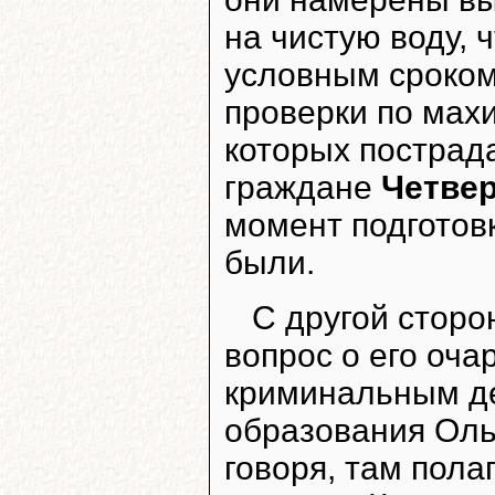
на чистую воду, 
условным сроком
проверки по мах
которых постра
граждане
Четве
момент подготов
были.
С другой сторо
вопрос о его оч
криминальным де
образования Оль
говоря, там пола