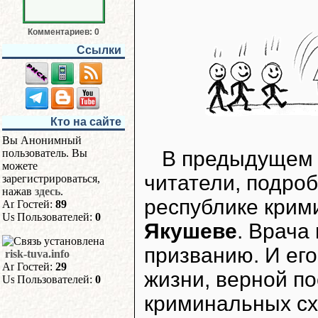
Комментариев: 0
Ссылки
Кто на сайте
Вы Анонимный
В предыдущем 
пользователь. Вы
можете
читатели, подроб
зарегистрироваться,
нажав
здесь
.
республике крим
Гостей:
89
Пользователей:
0
Якушеве
. Врача
призванию. И ег
risk-tuva.info
Гостей:
29
жизни, верной п
Пользователей:
0
криминальных сх