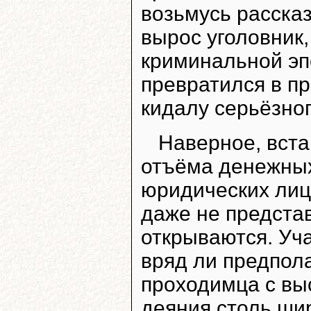
возьмусь рассказ
вырос уголовник,
криминальной эпо
превратился в п
кидалу серьёзног
Наверное, вста
отъёма денежных
юридических лиц
даже не предста
открываются. Уча
вряд ли предпола
проходимца с в
деяния столь шир