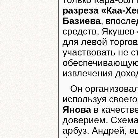
разреза «Каа-Х
Базиева
, впосл
средств, Якушев
для левой торгов
участвовать не с
обеспечивающую
извлечения дохо
Он организовал
используя своег
Янова
в качеств
доверием. Схема
арбуз. Андрей, е