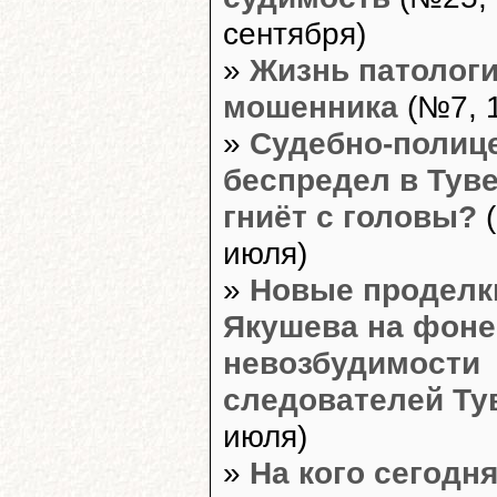
сентября)
»
Жизнь патологи
мошенника
(№7, 1
»
Судебно-полиц
беспредел в Тув
гниёт с головы?
(
июля)
»
Новые проделк
Якушева на фоне
невозбудимости
следователей Т
июля)
»
На кого сегодн