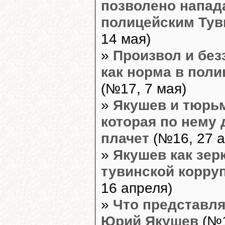
позволено напад
полицейским Ту
14 мая)
»
Произвол и без
как норма в пол
(№17, 7 мая)
»
Якушев и тюрь
которая по нему 
плачет
(№16, 27 а
»
Якушев как зер
тувинской корру
16 апреля)
»
Что представля
Юрий Якушев
(№1