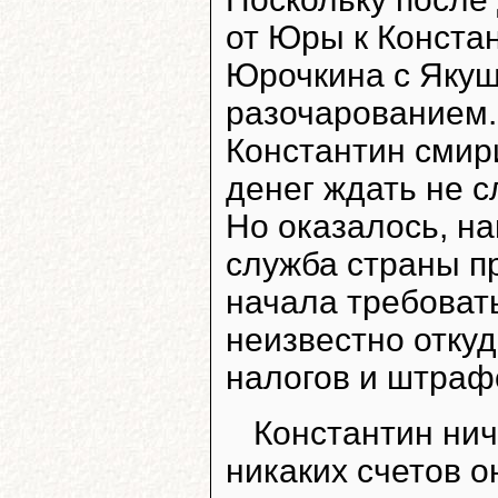
от Юры к Констан
Юрочкина с Якуш
разочарованием. 
Константин смири
денег ждать не с
Но оказалось, н
служба страны п
начала требовать
неизвестно отку
налогов и штраф
Константин нич
никаких счетов о