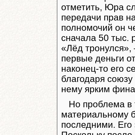
отметить, Юра с
передачи прав н
полномочий он ч
сначала 50 тыс. 
«Лёд тронулся»,
первые деньги от
наконец-то его с
благодаря союзу
нему ярким фин
Но проблема в 
материальному б
последними. Его
Поскольку после