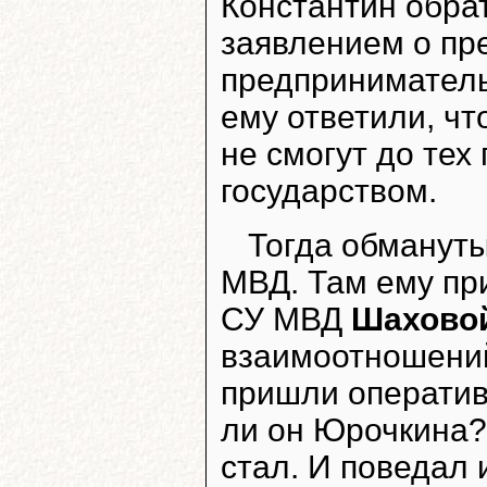
Константин обрат
заявлением о пр
предприниматель
ему ответили, чт
не смогут до тех 
государством.
Тогда обманут
МВД. Там ему пр
СУ МВД
Шахово
взаимоотношений
пришли оператив
ли он Юрочкина? 
стал. И поведал