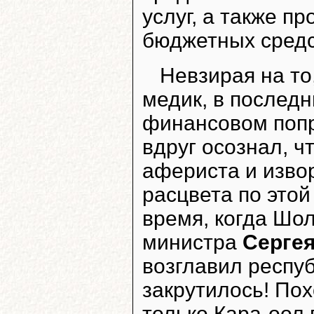
услуг, а также 
бюджетных средс
Невзирая на то
медик, в последн
финансовом попр
вдруг осознал, ч
афериста и изво
расцвета по этой
время, когда Шо
министра
Серге
возглавил респуб
закрутилось! Пох
только Кара-оол 