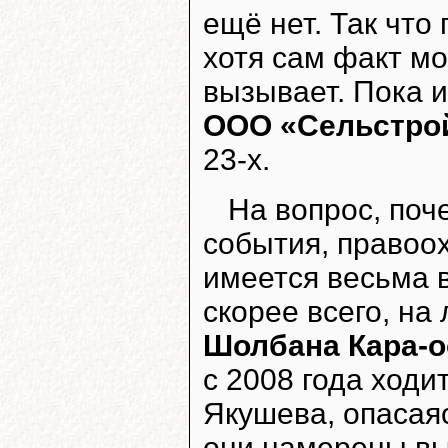
ещё нет. Так что
хотя сам факт м
вызывает. Пока 
ООО «Сельстро
23-х.
На вопрос, поч
события, правоо
имеется весьма 
скорее всего, на
Шолбана Кара-о
с 2008 года ходи
Якушева, опасаяс
они намерены вы