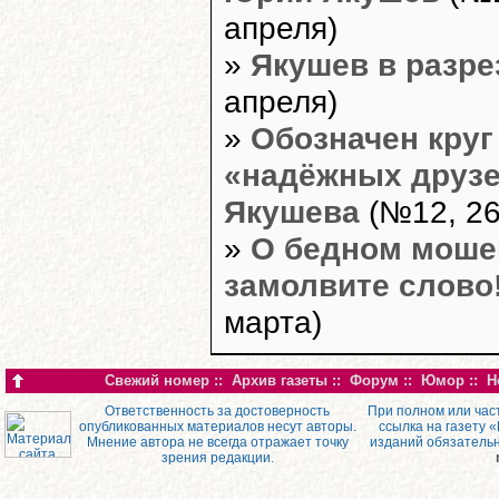
апреля)
»
Якушев в разре
апреля)
»
Обозначен круг
«надёжных друз
Якушева
(№12, 26
»
О бедном моше
замолвите слово
марта)
Свежий номер
::
Архив газеты
::
Форум
::
Юмор
::
Н
Ответственность за достоверность
При полном или час
опубликованных материалов несут авторы.
ссылка на газету 
Мнение автора не всегда отражает точку
изданий обязатель
зрения редакции.