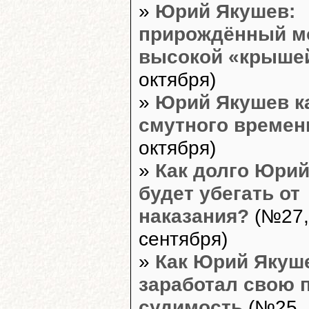
»
Юрий Якушев:
прирождённый м
высокой «крыше
октября)
»
Юрий Якушев к
смутного времен
октября)
»
Как долго Юри
будет убегать от
наказания?
(№27,
сентября)
»
Как Юрий Якуш
заработал свою 
судимость
(№25, 