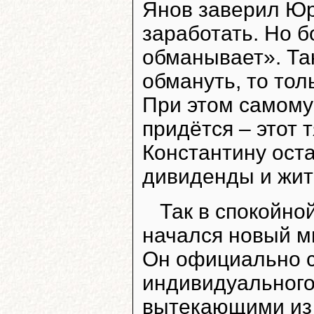
Янов заверил Юро
заработать. Но б
обманывает». Так
обмануть, то тол
При этом самому
придётся – этот 
Константину оста
дивиденды и жит
Так в спокойно
начался новый м
Он официально с
индивидуального
вытекающими из 