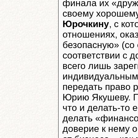
финала их «друж
своему хорошем
Юрочкину
, с ко
отношениях, ока
безопасную» (со 
соответствии с 
всего лишь заре
индивидуальным 
передать право 
Юрию Якушеву. П
что и делать-то 
делать «финансо
доверие к нему о