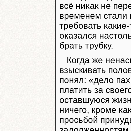
всё никак не пер
временем стали 
требовать какие-
оказался настол
брать трубку.
Когда же нена
взыскивать поло
понял: «дело пах
платить за своег
оставшуюся жизн
ничего, кроме ка
просьбой принуди
задолженностям 