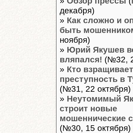
»
Обзор прессы
(
декабря)
»
Как сложно и о
быть мошеннико
ноября)
»
Юрий Якушев в
вляпался!
(№32, 2
»
Кто взращивае
преступность в 
(№31, 22 октября)
»
Неутомимый Я
строит новые
мошеннические 
(№30, 15 октября)