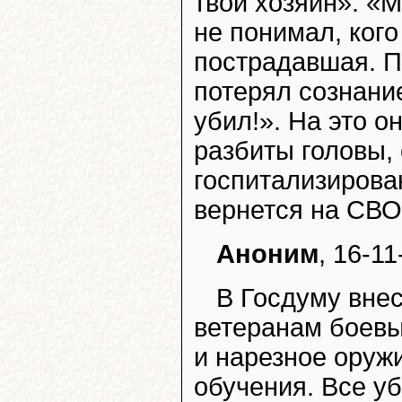
твой хозяин». «М
не понимал, кого
пострадавшая. П
потерял сознание
убил!». На это он
разбиты головы,
госпитализирова
вернется на СВО
Аноним
, 16-11
В Госдуму внес
ветеранам боевы
и нарезное оруж
обучения. Все у