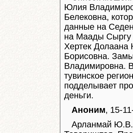
Юлия Владимиро
Белековна, кото
данные на Седен
на Маады Сыргу 
Хертек Долаана К
Борисовна. Зам
Владимировна. В
тувинское регио
подделывает про
деньги.
Аноним
, 15-11
Арланмай Ю.В.