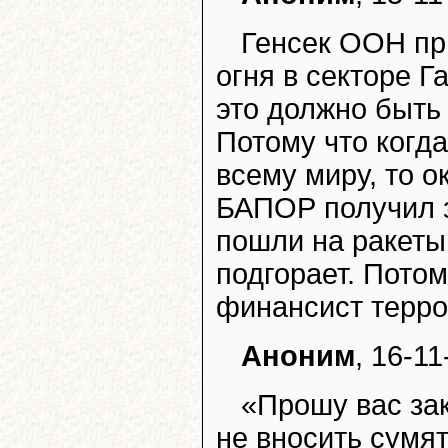
Генсек ООН пр
огня в секторе Г
это должно быть
Потому что когд
всему миру, то о
БАПОР получил з
пошли на ракеты 
подгорает. Пото
финансист терро
Аноним
, 16-11
«Прошу вас за
не вносить сумят