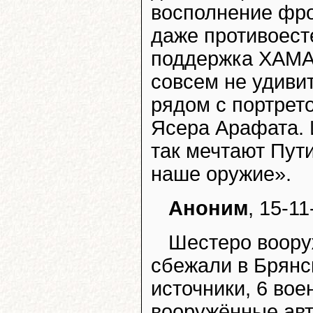
восполнение фро
даже противоесте
поддержка ХАМА
совсем не удиви
рядом с портрет
Ясера Арафата. 
так мечтают Пут
наше оружие».
Аноним
, 15-11
Шестеро воору
сбежали в Брянс
источники, 6 вое
вооружённые авт