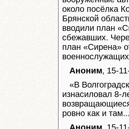
около посёлка К
Брянской област
вводили план «С
сбежавших. Чере
план «Сирена» о
военнослужащих 
Аноним
, 15-11
«В Волгоградс
изнасиловал 8-л
возвращающиеся 
ровно как и там..
Аноним
, 15-11