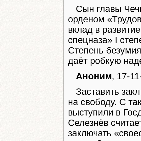
Сын главы Чеч
орденом «Трудов
вклад в развитие
спецназа» I степ
Степень безумия
даёт робкую наде
Аноним
, 17-11
Заставить зак
на свободу. С т
выступили в Гос
Селезнёв считае
заключать «свое