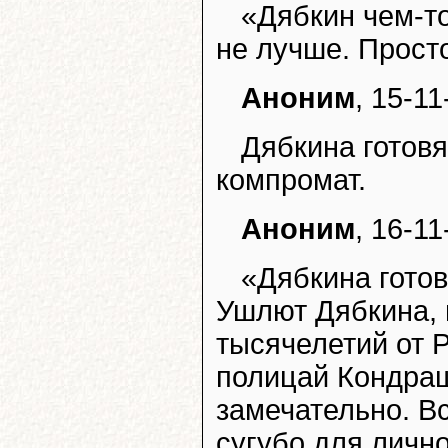
«Дябкин чем-т
не лучше. Просто
Аноним
, 15-11
Дябкина готовя
компромат.
Аноним
, 16-11
«Дябкина готовя
Ушлют Дябкина, 
тысячелетий от 
полицай Кондраш
замечательно. Вс
сугубо для лично