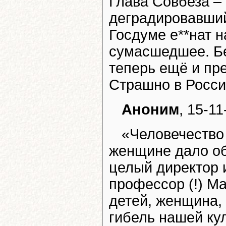
Глава Совбеза – 
деградировавший 
Госдуме е**нат 
сумасшедшее. Бе
теперь ещё и пре
Страшно в Росси
Аноним
, 15-11
«Человечество
женщине дало об
целый директор 
профессор (!) Ма
детей, женщина,
гибель нашей ку