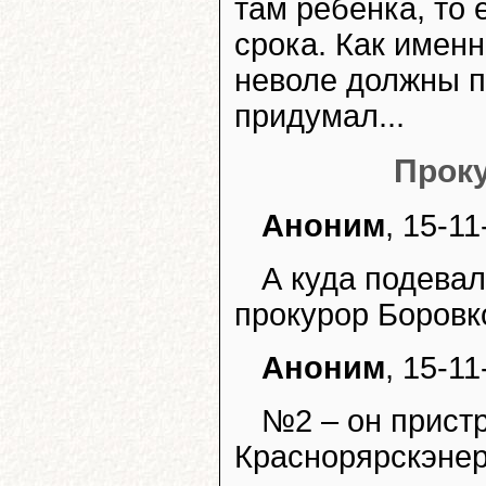
там ребенка, то 
срока. Как именн
неволе должны п
придумал...
Проку
Аноним
, 15-11
А куда подева
прокурор Боровк
Аноним
, 15-11
№2 – он прист
Краснорярскэнер