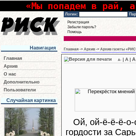
«Мы попадем в рай, а
Логин:
Пар
Регистрация
Забыли пароль?
Помощь
Навигация
Главная
->
Архив
->
Архив газеты «РИСК
Главная
A
|
A
|
A-
Архив
О нас
Дополнительно
Пользователи
Случайная картинка
Ой, ой-ё-ё-ё-о-
гордости за Сары