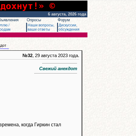
сдохнут!» ©
6 августа, 2026 года
бъявления
Опросы
Форум
уплю /
Наши вопросы,
Дискуссии,
родам
ваши ответы
обсуждения
кдот
№32
, 29 августа 2023 года.
Свежий анекдот
времена, когда Гиркин стал