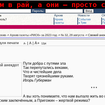
м в рай, а они – просто 
Пароль:
Архив
Новости
О
я
роль?
Архив
События
К
газеты
в Туве
П
рхив
->
Архив газеты «РИСК» за 2023 год
->
№ 32, 29 августа
-> Свежий ане
A+
|
A
|
A-
12pt
Пути добра с путями зла
Так перепутались веками,
Что и чистейшие дела
Творят грязнейшими руками.
Игорь Губерман
* * *
А вы хоть понимаете, что нам выпало жить во 
ским заключённым, а Пригожин – жертвой режима?