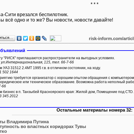
* * *
ва-Сити врезался беспилотник.
вы всё одно и то же? Вы новости, новости давайте!
иться…
risk-inform.com/artic
объявлений
ту "РИСК" приглашаются распространители на выгодных условиях.
 ул.Интернациональная, 115, тел. 66-7-66
 УАЗ 31512 2.4МТ 1995 г.в. в отличном состоянии, на ходу.
1 502 1644
иятию требуется организатор с хорошим опытом обращения с компьютером
юридическое или техническое образование. Возможна работа неполный рабо
7-66
 бизнес в п. Танзыбей Красноярского края: Жилой дом, Помещение под СТО.
3 345 2012
Остальные материалы номера 32:
ты Владимира Путина
тупность во властных коридорах Тувы
тко