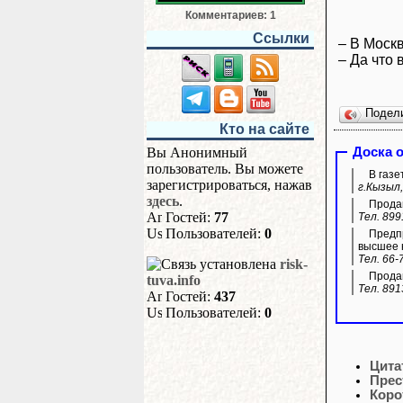
Комментариев: 1
Ссылки
– В Моск
– Да что 
Подел
Кто на сайте
Вы Анонимный
Доска 
пользователь. Вы можете
В газе
зарегистрироваться, нажав
г.Кызыл,
здесь
.
Продам
Гостей:
77
Тел. 899
Пользователей:
0
Предпр
высшее 
Тел. 66-
risk-
Продам
tuva.info
Тел. 891
Гостей:
437
Пользователей:
0
Цита
Прес
Коро