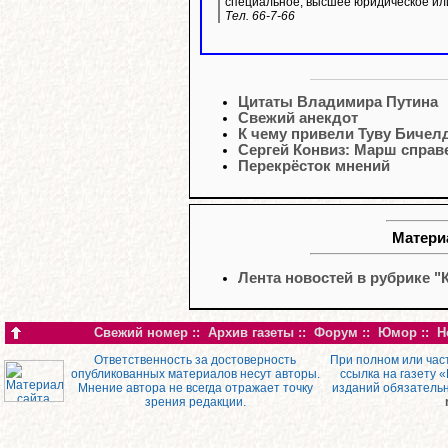
специальное, высшее юридическое ил
Тел. 66-7-66
Цитаты Владимира Путина
Свежий анекдот
К чему привели Туву Бичелд
Сергей Конвиз: Марш справе
Перекрёсток мнений
Материа
Лента новостей в рубрике "
Свежий номер
::
Архив газеты
::
Форум
::
Юмор
::
Н
Ответственность за достоверность
При полном или час
опубликованных материалов несут авторы.
ссылка на газету 
Мнение автора не всегда отражает точку
изданий обязатель
зрения редакции.