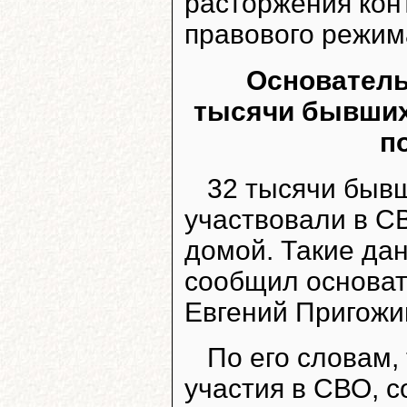
расторжения конт
правового режим
Основатель
тысячи бывших
п
32 тысячи быв
участвовали в С
домой. Такие да
сообщил основат
Евгений Пригожи
По его словам,
участия в СВО, с