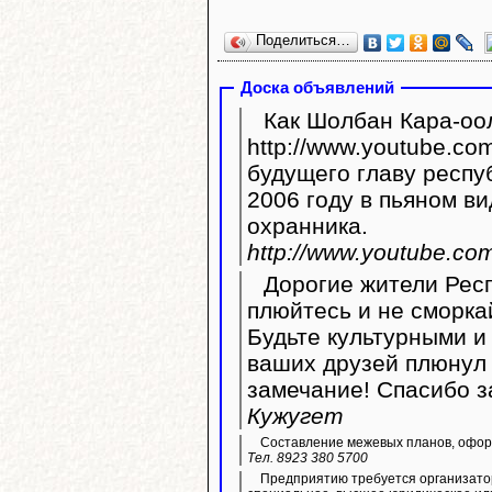
Поделиться…
Доска объявлений
Как Шолбан Кара-оол
http://www.youtube.com/watc
будущего главу респу
2006 году в пьяном ви
охранника.
http://www.youtube.c
Дорогие жители Респ
плюйтесь и не сморка
Будьте культурными и 
ваших друзей плюнул 
замечание! Спасибо з
Кужугет
Составление межевых планов, оформ
Тел. 8923 380 5700
Предприятию требуется организато