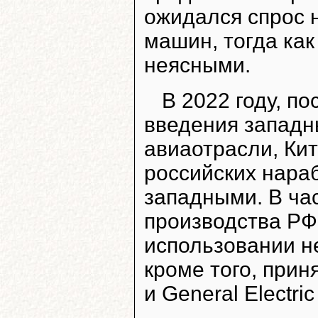
ожидался спрос н
машин, тогда ка
неясными.
В 2022 году, п
введения западн
авиаотрасли, Кит
российских нара
западными. В ча
производства Р
использовании н
кроме того, прин
и General Electri