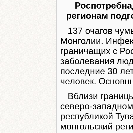
Роспотребна
регионам подг
137 очагов чум
Монголии. Инфек
граничащих с Рос
заболевания люд
последние 30 ле
человек. Основн
Вблизи границы
северо-западном 
республикой Тува
монгольский рег