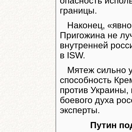
опасность испол
границы.
Наконец, «явно
Пригожина не лу
внутренней росс
в ISW.
Мятеж сильно у
способность Кре
против Украины, 
боевого духа ро
эксперты.
Путин по