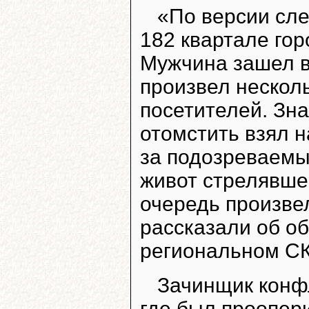
«По версии сле
182 квартале гор
Мужчина зашел в
произвел несколь
посетителей. Зн
отомстить взял 
за подозреваемы
живот стрелявше
очередь произвел
рассказали об о
региональном СК
Зачинщик конф
где был проопер