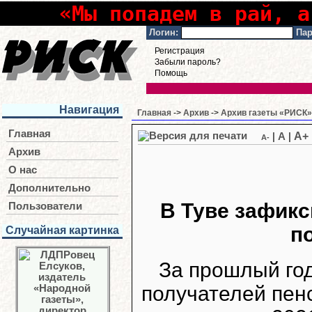
«Мы попадем в рай, а
Логин:
Пар
Регистрация
Забыли пароль?
Помощь
Навигация
Главная
->
Архив
->
Архив газеты «РИСК» 
Главная
A+
|
A
|
A-
Архив
О нас
Дополнительно
В Туве зафикс
Пользователи
п
Случайная картинка
За прошлый год
получателей пен