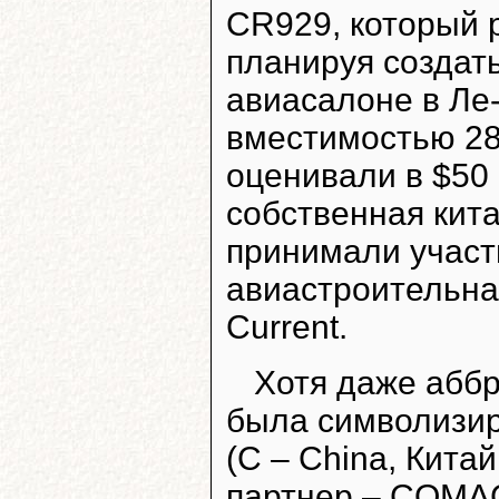
CR929, который 
планируя создать
авиасалоне в Ле
вместимостью 28
оценивали в $50 
собственная кита
принимали участ
авиастроительная
Current.
Хотя даже абб
была символизир
(C – China, Китай
партнер – СOMAC