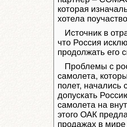
которая изначал
хотела поучаство
Источник в отра
что Россия искл
продолжать его 
Проблемы с ро
самолета, котор
полет, начались 
допускать Росси
самолета на вну
этого ОАК предл
продажах в мире 