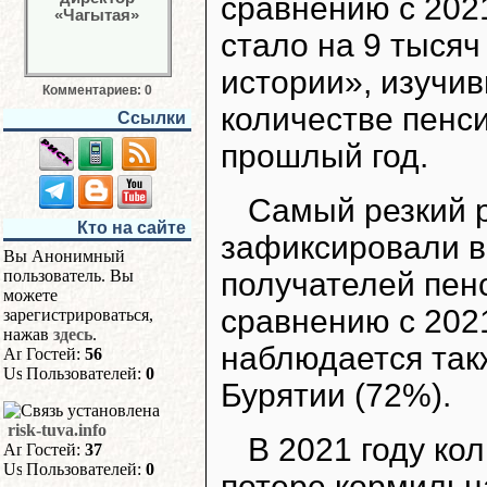
сравнению с 202
стало на 9 тыся
истории», изучи
Комментариев: 0
количестве пенс
Ссылки
прошлый год.
Самый резкий 
Кто на сайте
зафиксировали в
Вы Анонимный
пользователь. Вы
получателей пен
можете
сравнению с 202
зарегистрироваться,
нажав
здесь
.
наблюдается такж
Гостей:
56
Пользователей:
0
Бурятии (72%).
risk-tuva.info
В 2021 году ко
Гостей:
37
Пользователей:
0
потере кормильц