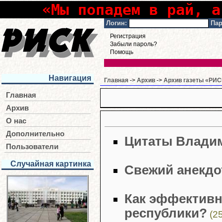
«Мы попадем в рай, а
Логин:
Пар
Регистрация
Забыли пароль?
Помощь
Навигация
Главная
->
Архив
->
Архив газеты «РИСК
Главная
Архив
О нас
Дополнительно
Цитаты Влади
Пользователи
Случайная картинка
Свежий анекдо
Как эффективн
республики?
(2