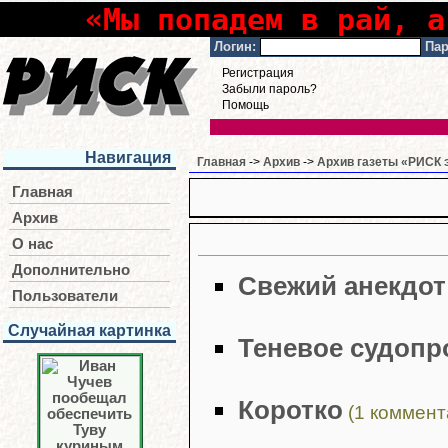
«Мы попадем в рай, а
Логин:
Пар
Регистрация
Забыли пароль?
Помощь
Навигация
Главная
->
Архив
->
Архив газеты «РИСК э
Главная
Архив
О нас
Дополнительно
Свежий анекдот
Пользователи
Случайная картинка
Теневое судопр
Коротко
(1 коммент