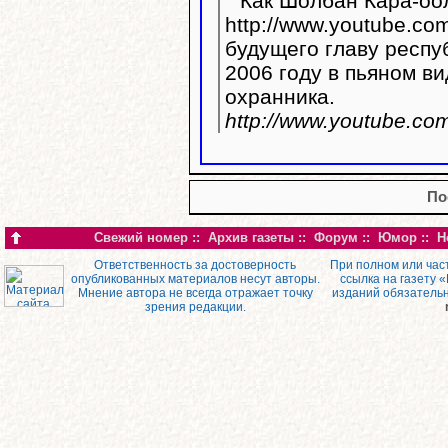
Как Шолбан Кара-оол
http://www.youtube.com/watc
будущего главу респу
2006 году в пьяном ви
охранника.
http://www.youtube.c
По
Свежий номер
::
Архив газеты
::
Форум
::
Юмор
::
Н
Ответственность за достоверность
При полном или час
опубликованных материалов несут авторы.
ссылка на газету 
Мнение автора не всегда отражает точку
изданий обязатель
зрения редакции.