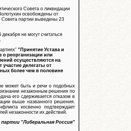
тического Совета о ликвидации
 Золотухин освобождены от
о Совета партии выведены 23
 декабря не могут считаться
.
партиях"
"Принятие Устава и
в о реорганизации или
лений осуществляются на
т участие делегаты от
ных более чем в половине
 не может быть и речи о подобных
признании незаконным решения по
дача его сдерживается отказом в
кации выше названного решения.
нфликта косвенно подтверждает
ей незаконности их действий.
 партии "Либеральная Россия"