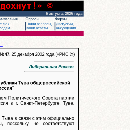
сдохнут!» ©
6 августа, 2026 года
бъявления
Опросы
Форум
уплю /
Наши вопросы,
Дискуссии,
родам
ваши ответы
обсуждения
я
№47
, 25 декабря 2002 года («РИСК»)
Либеральная Россия
публики Тува общероссийской
оссия"
ем Политического Совета партии
ия в г. Санкт-Петербурге, Туве,
 Тыва в связи с этим официально
, поскольку не соответствуют