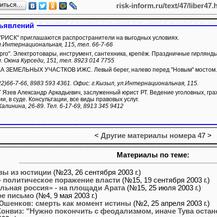
литься…
risk-inform.ru/text/47/liber47.
ъявлений
 "РИСК" приглашаются распространители на выгодных условиях.
л.Интернациональная, 115, тел. 66-7-66
рго". Электротовары, инструмент, сантехника, крепёж. Праздничные гирлянды
л. Оюна Курседи, 151, тел. 8923 014 7755
ЗЕМЕЛЬНЫХ УЧАСТКОВ ИЖС. Левый берег, налево перед "Новым" мостом. Мк
22)66-7-66, 8983 593 4361. Офис: г.Кызыл, ул.Интернациональная, 115.
Язев Александр Аркадьевич, заслуженный юрист РТ. Ведение уголовных, гра
ии, в суде. Консультации, все виды правовых услуг.
Калинина, 26-89. Тел. 6-17-69, 8913 345 9412
<
Другие материалы номера 47
>
Материалы по теме:
ы из юстиции
(№23, 26 сентября 2003 г.)
– политическое поражение власти
(№15, 19 сентября 2003 г.)
льная россия» - на площади Арата
(№15, 25 июля 2003 г.)
е письмо
(№4, 9 мая 2003 г.)
Юшенков: смерть как момент истины
(№2, 25 апреля 2003 г.)
Конвиз: "Нужно покончить с феодализмом, иначе Тува остан