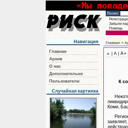
«Мы попаде
Логин:
Регистраци
Забыли па
Помощь
Навигация
Главная
->
А
Главная
A+
|
A
|
A-
Архив
О нас
Дополнительно
Пользователи
К с
Случайная картинка
Некот
ликвидир
Коми, Ба
Регио
заявляе
действую