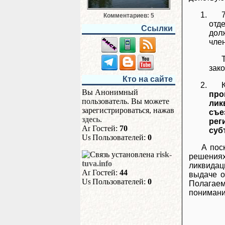
Комментариев: 5
отд
Ссылки
дол
член
зак
Кто на сайте
Вы Анонимный
про
пользователь. Вы можете
лик
зарегистрироваться, нажав
съе
здесь
.
рег
Гостей:
70
суб
Пользователей:
0
А пос
risk-
решениях
tuva.info
ликвидац
Гостей:
44
выдаче о
Пользователей:
0
Полагаем
понимани