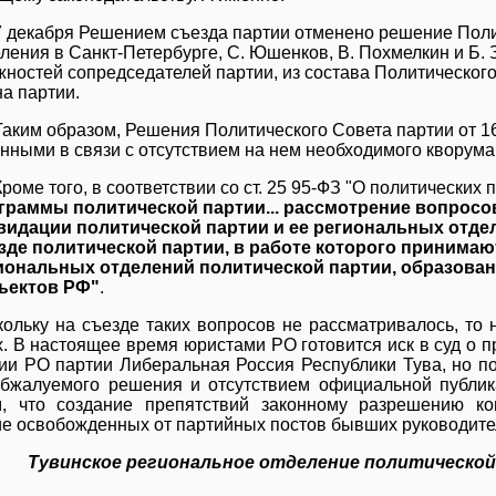
7 декабря Решением съезда партии отменено решение Поли
еления в Санкт-Петербурге, С. Юшенков, В. Похмелкин и Б.
жностей сопредседателей партии, из состава Политическог
а партии.
Таким образом, Решения Политического Совета партии от 16
онными в связи с отсутствием на нем необходимого кворума
Кроме того, в соответствии со ст. 25 95-ФЗ "О политических 
граммы политической партии... рассмотрение вопросо
видации политической партии и ее региональных отде
зде политической партии, в работе которого принимаю
иональных отделений политической партии, образован
ъектов РФ"
.
кольку на съезде таких вопросов не рассматривалось, то
. В настоящее время юристами РО готовится иск в суд о 
ии РО партии Либеральная Россия Республики Тува, но по
бжалуемого решения и отсутствием официальной публи
, что создание препятствий законному разрешению ко
е освобожденных от партийных постов бывших руководител
Тувинское региональное отделение политической