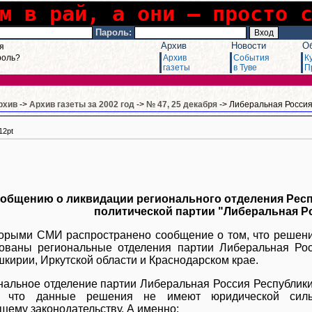
м в рай, а они – просто 
Пароль:
Архив
Новости
О
я
роль?
Архив
События
К
газеты
в Туве
П
рхив
->
Архив газеты за 2002 год
->
№ 47, 25 декабря
-> Либеральная Росси
12pt
ообщению о ликвидации регионального отделения Рес
политической партии "Либеральная Р
орыми СМИ распространено сообщение о том, что решени
ованы региональные отделения партии Либеральная Росс
шкирии, Иркутской области и Краснодарском крае.
нальное отделение партии Либеральная Россия Республики
т, что данные решения не имеют юридической силы
щему законодательству. А именно: