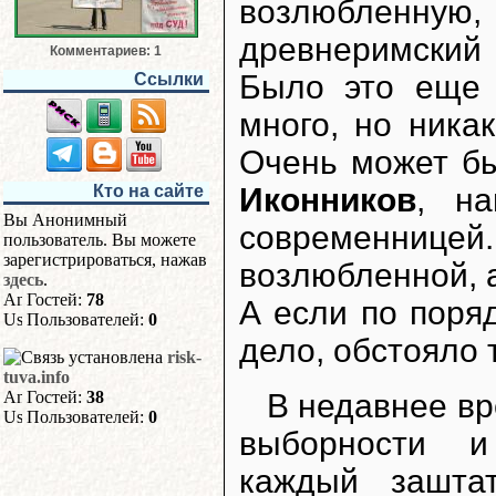
возлюбленну
древнеримски
Комментариев: 1
Было это еще
Ссылки
много, но никак
Очень может бы
Иконников
, на
Кто на сайте
Вы Анонимный
современни
пользователь. Вы можете
зарегистрироваться, нажав
возлюбленной, а
здесь
.
Гостей:
78
А если по поряд
Пользователей:
0
дело, обстояло 
risk-
tuva.info
В недавнее вр
Гостей:
38
Пользователей:
0
выборности и
каждый зашта