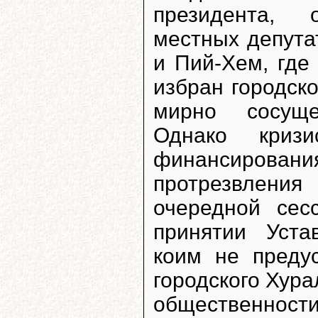
президента, 
местных депута
и Пий-Хем, где
избран городско
мирно сосуще
Однако кризи
финансирования
протрезвлени
очередной сес
принятии Уста
коим не преду
городского Хур
общественност