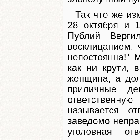
Так что же из
28 октября и 
Публий Верги
восклицанием, 
непостоянна!" 
как ни крути, 
женщина, а дол
приличные де
ответственну
называется от
заведомо непра
уголовная от