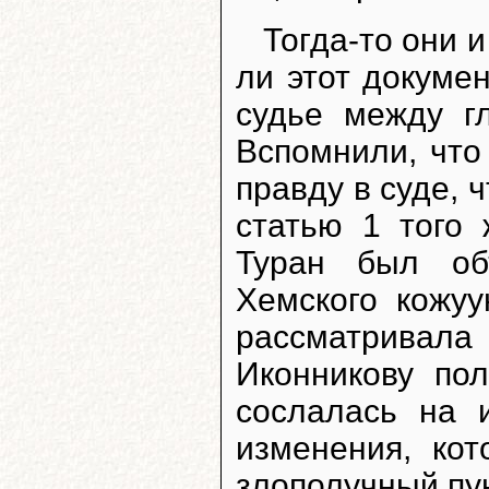
Тогда-то они 
ли этот докумен
судье между г
Вспомнили, что
правду в суде, 
статью 1 того 
Туран был об
Хемского кожу
рассматривала
Иконникову по
сослалась на 
изменения, ко
злополучный пун