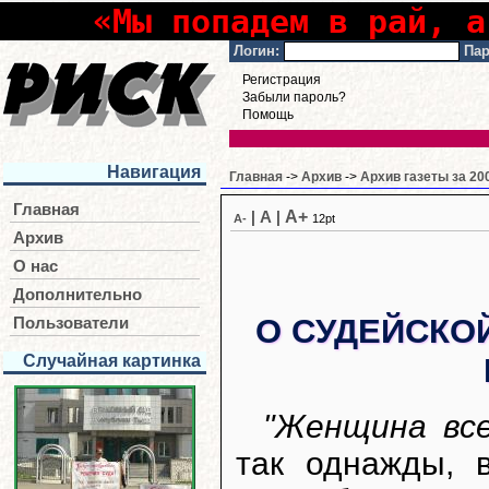
«Мы попадем в рай, а
Логин:
Пар
Регистрация
Забыли пароль?
Помощь
Навигация
Главная
->
Архив
->
Архив газеты за 20
Главная
A+
|
A
|
A-
12pt
Архив
О нас
Дополнительно
О СУДЕЙСКО
Пользователи
Случайная картинка
"Женщина все
так однажды, 