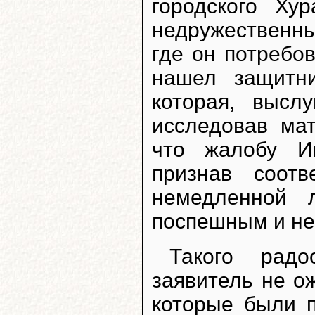
городского Ху
недружественны
где он потребо
нашел защитн
которая, высл
исследовав ма
что жалобу Ик
признав соот
немедленной 
поспешным и не
Такого радо
заявитель не ож
которые были п