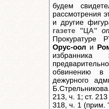
будем свидет
рассмотрения э
и другие фигур
газете "ЦА"
о
Прокуратуре Р
Орус-оол
и
Ро
избранника з
предварительно
обвинению в
дежурного адм
Б.Стрельникова.
213, ч. 1; ст. 213
318, ч. 1 (прим