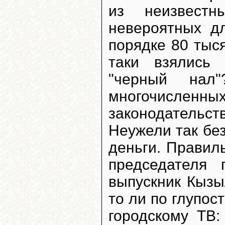
из неизвестн
невероятных д
порядке 80 тыся
таки взялись 
"черный на
многочисленных
законодатель
Неужели так бе
деньги. Правил
председателя 
выпускник Кыз
то ли по глупос
городскому ТВ