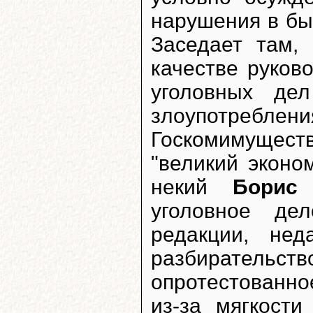
нарушения в б
Заседает там,
качестве руков
уголовных де
злоупотребл
Госкомимущес
"великий эконом
некий
Борис 
уголовное де
редакции, не
разбирательств
опротестованн
из-за мягкост