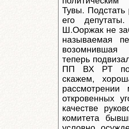
политическим 
Тувы. Подстать
его депутаты
Ш.Ооржак не заб
называемая п
возомнившая 
теперь подвиза
ПП ВХ РТ по 
скажем, хоро
рассмотрении
откровенных у
качестве руков
комитета бывш
условно осужд