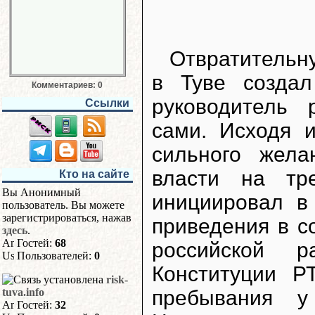
Отвратительну
в Туве созда
Комментариев: 0
руководитель
Ссылки
сами. Исходя 
сильного жела
власти на тр
Кто на сайте
Вы Анонимный
инициировал в
пользователь. Вы можете
зарегистрироваться, нажав
приведения в с
здесь
.
Гостей:
68
российской р
Пользователей:
0
Конституции Р
risk-
пребывания у
tuva.info
Гостей:
32