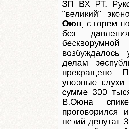
ЗП ВХ РТ. Руко
"великий" эко
Оюн
, с горем п
без давлени
бескворумной
возбуждалось
делам респуб
прекращено. 
упорные слухи 
сумме 300 тыс
В.Оюна спик
проговорился 
некий депутат З