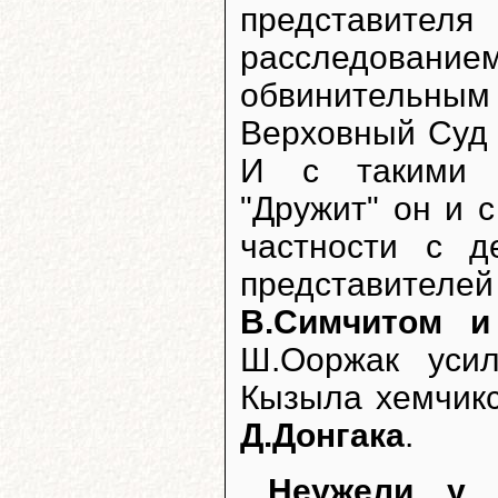
представите
расследован
обвинительны
Верховный Суд 
И с такими д
"Дружит" он и 
частности с д
представите
В.Симчитом 
Ш.Ооржак усил
Кызыла хемчикс
Д.Донгака
.
Неужели у 