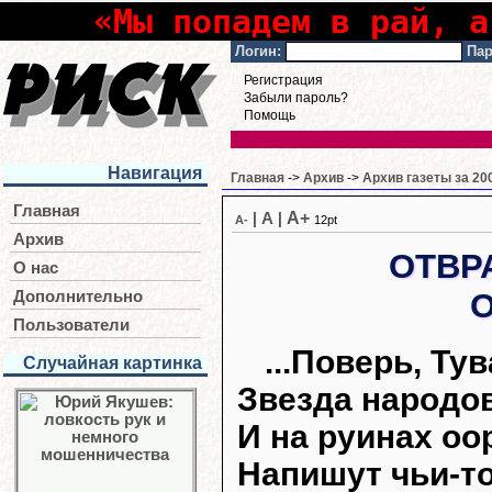
«Мы попадем в рай, а
Логин:
Пар
Регистрация
Забыли пароль?
Помощь
Навигация
Главная
->
Архив
->
Архив газеты за 20
Главная
A+
|
A
|
A-
12pt
Архив
ОТВР
О нас
Дополнительно
Пользователи
...Поверь, Тув
Случайная картинка
Звезда народо
И на руинах о
Напишут чьи-то