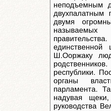
неподъемным д
двухпалатным 
двумя огромн
называемых
правительства
единственной 
Ш.Ооржаку люд
родственников
республики. По
органы влас
парламента. Т
надувая щеки
руководства Ве