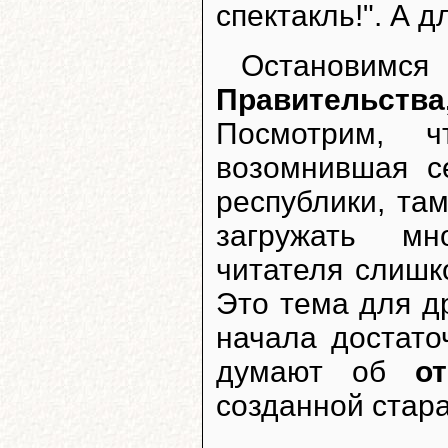
спектакль!". А 
Остановимс
Правительст
Посмотрим, ч
возомнившая с
республики, та
загружать мн
читателя слиш
Это тема для д
начала достато
думают об
о
созданной стар