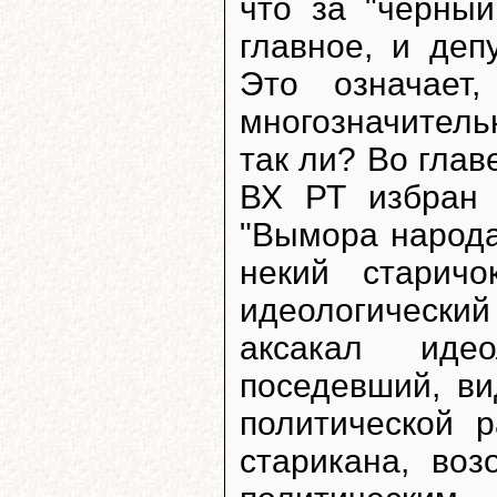
что за "черны
главное, и деп
Это означает
многозначитель
так ли? Во глав
ВХ РТ избран 
"Вымора народа
некий старич
идеологический
аксакал идео
поседевший, ви
политической 
старикана, во