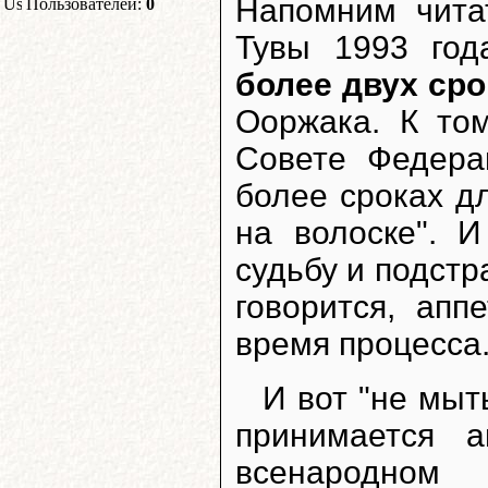
Напомним чита
Пользователей:
0
Тувы 1993 год
более двух сро
Ооржака. К то
Совете Федера
более сроках д
на волоске". 
судьбу и подстр
говорится, апп
время процесса
И вот "не мыт
принимается 
всенародном