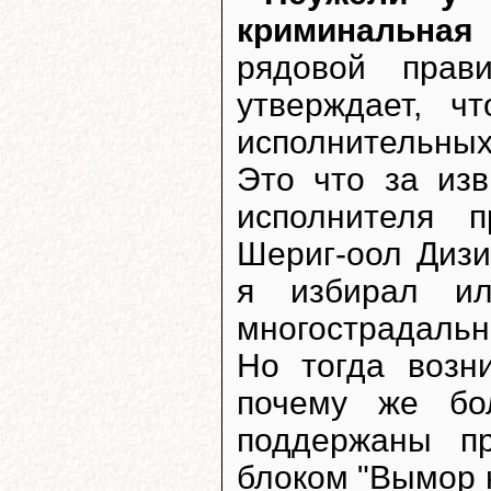
криминальная
рядовой прав
утверждает, ч
исполнительны
Это что за изв
исполнителя п
Шериг-оол Дизи
я избирал ил
многострадальн
Но тогда возн
почему же бо
поддержаны п
блоком "Вымор 