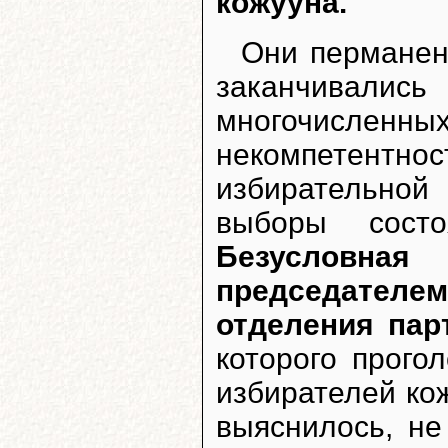
кожууна.
Они перманент
заканчивал
многочисленны
некомпетен
избирательно
выборы сост
Безусловна
председател
отделения пар
которого прого
избирателей кож
выяснилось, н