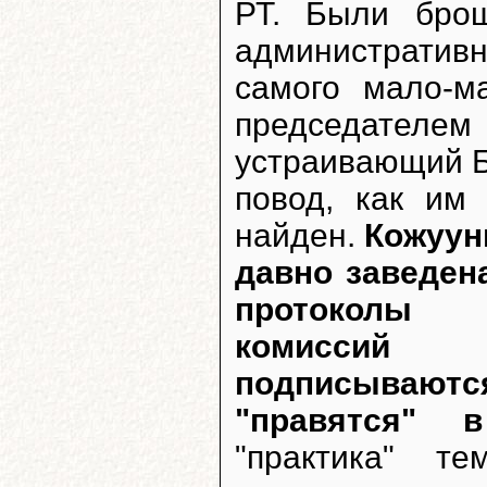
РТ. Были бро
административн
самого мало-м
председателем
устраивающий Б
повод, как им
найден.
Кожуун
давно заведена
протоколы 
комиссий з
подписываютс
"правятся" 
"практика" т