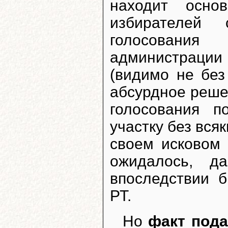
находит осно
избирателей 
голосования
администрации
(видимо не без
абсурдное реше
голосования п
участку без вся
своем исковом 
ожидалось, д
впоследствии 
РТ.
Но
факт пода