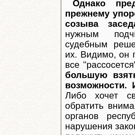
Однако пре
прежнему упор
созыва засед
нужным подчи
судебным реше
их. Видимо, он 
все "рассосетс
большую взятк
возможности. 
Либо хочет с
обратить вним
органов респ
нарушения зако