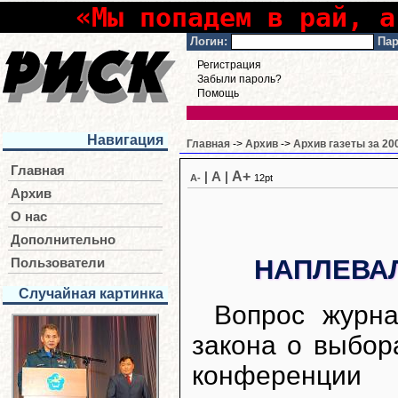
«Мы попадем в рай, а
Логин:
Пар
Регистрация
Забыли пароль?
Помощь
Навигация
Главная
->
Архив
->
Архив газеты за 20
Главная
A+
|
A
|
A-
12pt
Архив
О нас
Дополнительно
НАПЛЕВА
Пользователи
Случайная картинка
Вопрос журн
закона о выбор
конференци