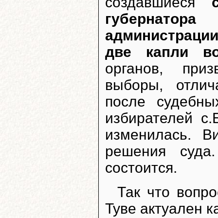
создавшиеся
губернато
администрации
две капли в
органов, при
выборы, отли
после судебн
избирателей с.
изменилась. 
решения суда
состоится.
Так что вопр
Туве актуален ка