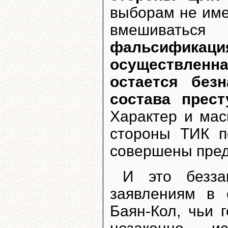
выборам не име
вмешиваться
фальсифика
осуществленна
остается без
состава прес
Характер и ма
стороны ТИК п
совершены пре
И это безза
заявлениям в 
Баян-Кол, чьи 