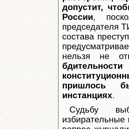
допустит, что
России
, поск
председателя Т
состава преступ
предусматривае
нельзя не о
бдительност
конституционн
пришлось б
инстанциях
.
Судьбу вы
избирательные 