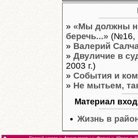
»
«Мы должны на
беречь...»
(№16, 
»
Валерий Салч
»
Двуличие в су
2003 г.)
»
События и ко
»
Не мытьем, та
Материал вход
Жизнь в райо