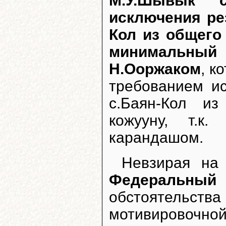
М.У.Шывык 
исключения ре
Кол из общего
минимальный 
Н.Ооржаком
, к
требованием ис
с.Баян-Кол и
кожууну, т.к
карандашом.
Невзирая на
Федеральный 
обстоятельств
мотивировочной