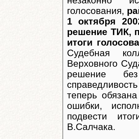
незаконно и
голосования,
ра
1 октября 200
решение ТИК, 
итоги голосов
Судебная кол
Верховного Суда
решение без
справедливост
теперь обязана
ошибки, испо
подвести ито
В.Салчака.