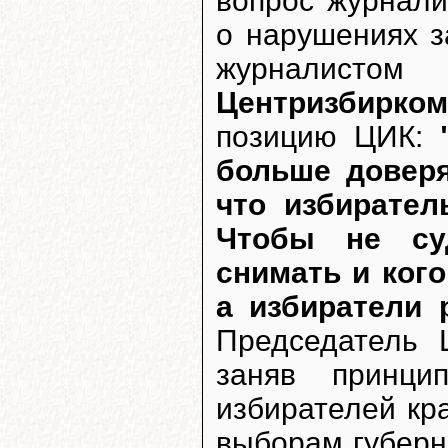
вопрос журнал
о нарушениях з
журналист
Центризбирко
позицию ЦИК:
больше доверя
что избирател
Чтобы не су
снимать и кого
а избиратели 
Председатель 
заняв принци
избирателей кра
выборам губерн