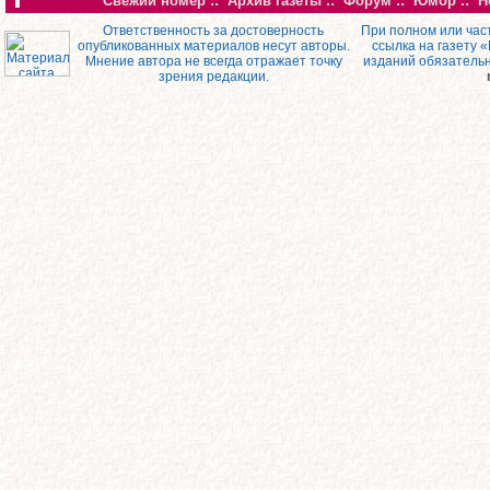
Свежий номер
::
Архив газеты
::
Форум
::
Юмор
::
Н
Ответственность за достоверность
При полном или час
опубликованных материалов несут авторы.
ссылка на газету 
Мнение автора не всегда отражает точку
изданий обязатель
зрения редакции.