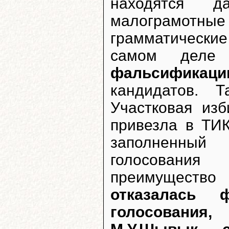
находятся д
малограмот
грамматически
самом дел
фальсификац
кандидатов. 
Участковая изб
привезла в ТИК
заполненный 
голосования
преимущество
отказалась ф
голосования