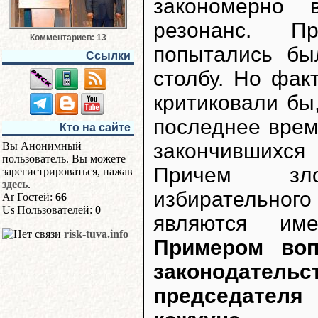
закономерно 
резонанс. П
Комментариев: 13
попытались бы
Ссылки
столбу. Но фак
критиковали бы,
последнее врем
Кто на сайте
закончившихся
Вы Анонимный
пользователь. Вы можете
Причем зло
зарегистрироваться, нажав
здесь
.
избирательного
Гостей:
66
Пользователей:
0
являются име
risk-tuva.info
Примером воп
законодател
председател