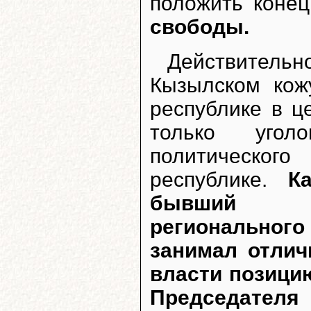
положить конец
свободы.
Действител
Кызылском кож
республике в ц
только угол
политическог
республике.
К
бывший пр
регионального
занимал отлич
власти позици
Председателя