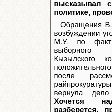
высказывал с
политике, про
Обращения В.
возбуждении уг
М.У. по факт
выборного з
Кызылского к
положительног
после рассм
райпрокуратур
вернула дело
Хочется на
разберется, 