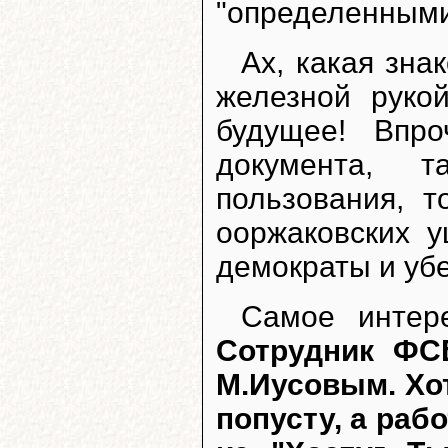
"определенными
Ах, какая зна
железной руко
будущее! Впр
документа, т
пользования, т
ооржаковских 
демократы и уб
Самое интер
Сотрудник ФС
М.Иусовым. Хо
попусту, а раб