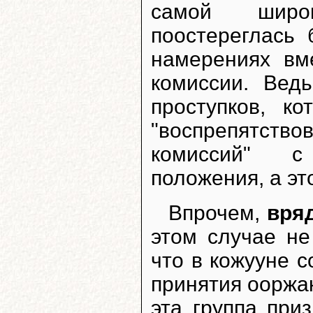
самой широк
поостереглась 
намерениях вм
комиссии. Вед
проступков, к
"воспрепятст
комиссий" с
положения, а это
Впрочем,
вря
этом случае не
что в кожууне с
принятия ооржак
эта группа при