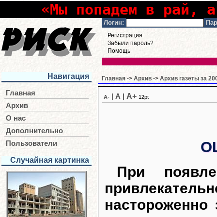
«Мы попадем в рай, а
Логин:
Пар
Регистрация
Забыли пароль?
Помощь
Навигация
Главная
->
Архив
->
Архив газеты за 20
Главная
A+
|
A
|
A-
12pt
Архив
О нас
Дополнительно
О
Пользователи
Случайная картинка
При появл
привлекатель
настороженно 