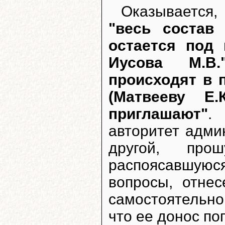
Оказывается,
"весь состав
остается под
Иусова М.В.
происходят в 
(Матвееву Е
приглашают"
.
авторитет адми
другой, про
распоясавшую
вопросы, отне
самостоятельно
что ее донос по