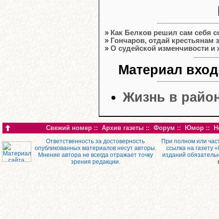
»
Как Белков решил сам себя с
»
Гончаров, отдай крестьянам 
»
О судейской изменчивости и
Материал вход
Жизнь в район
Свежий номер
::
Архив газеты
::
Форум
::
Юмор
::
Н
Ответственность за достоверность
При полном или час
опубликованных материалов несут авторы.
ссылка на газету 
Мнение автора не всегда отражает точку
изданий обязатель
зрения редакции.