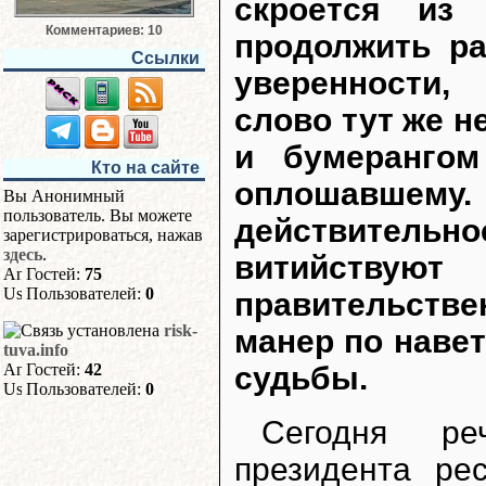
скроется из
Комментариев: 10
продолжить ра
Ссылки
уверенности,
слово тут же н
и бумерангом
Кто на сайте
оплошавшем
Вы Анонимный
пользователь. Вы можете
действительнос
зарегистрироваться, нажав
здесь
.
витийствуют
Гостей:
75
Пользователей:
0
правительстве
risk-
манер по наве
tuva.info
судьбы.
Гостей:
42
Пользователей:
0
Сегодня ре
президента ре