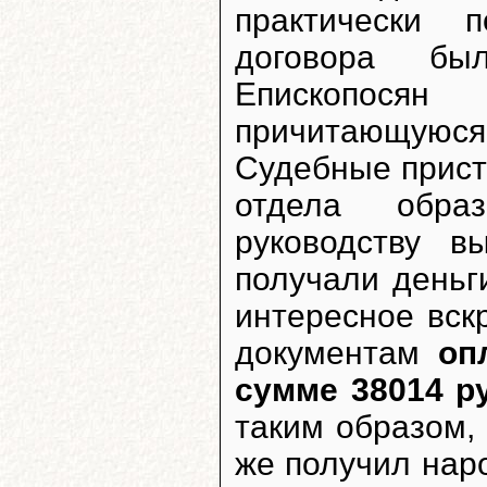
практически 
договора бы
Епископося
причитающуюс
Судебные прист
отдела образ
руководству в
получали деньг
интересное вск
документам
оп
сумме 38014 р
таким образом, 
же получил нар