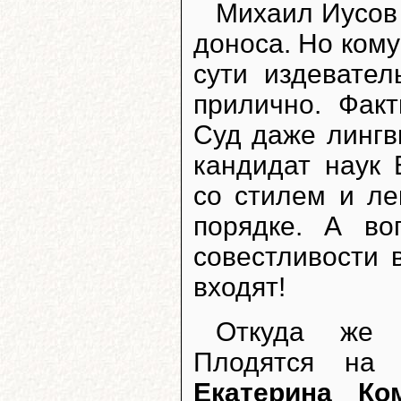
Михаил Иусов 
доноса. Но кому
сути издевате
прилично. Факт
Суд даже лингв
кандидат наук 
со стилем и ле
порядке. А во
совестливости 
входят!
Откуда же 
Плодятся на
Екатерина Ко