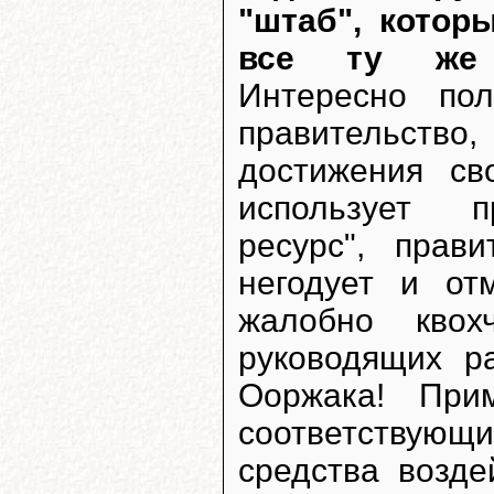
"штаб", котор
все ту же 
Интересно пол
правительст
достижения св
использует п
ресурс", прав
негодует и от
жалобно квох
руководящих р
Ооржака! При
соответствующи
средства возде