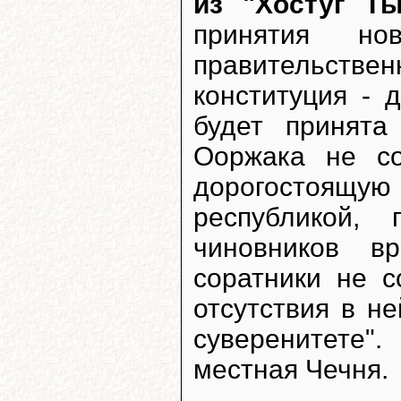
из "Хостуг Т
принятия но
правительствен
конституция - 
будет принята
Ооржака не со
дорогостоящую
республикой,
чиновников в
соратники не с
отсутствия в н
суверенитете"
местная Чечня.