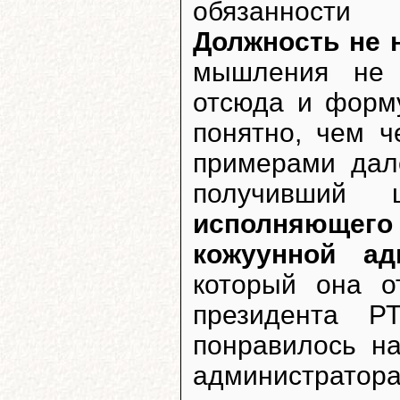
обязанности 
Должность не 
мышления не 
отсюда и форму
понятно, чем ч
примерами дал
получивший
исполняющег
кожуунной ад
который она о
президента 
понравилось н
администратора,