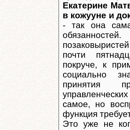
Екатерине Мат
в кожууне и до
- так она сам
обязанностей
позаковыристей
почти пятнадц
покруче, к при
социально з
принятия п
управленческих
самое, но восп
функция требует
Это уже не ко