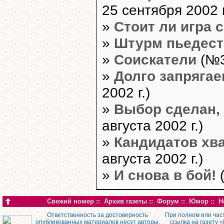
25 сентября 2002 г
»
Стоит ли игра 
»
Штурм пьедест
»
Соискатели
(№31
»
Долго запрягае
2002 г.)
»
Выбор сделан,
августа 2002 г.)
»
Кандидатов хва
августа 2002 г.)
»
И снова в бой!
(
Свежий номер
::
Архив газеты
::
Форум
::
Юмор
::
Н
Ответственность за достоверность
При полном или час
опубликованных материалов несут авторы.
ссылка на газету 