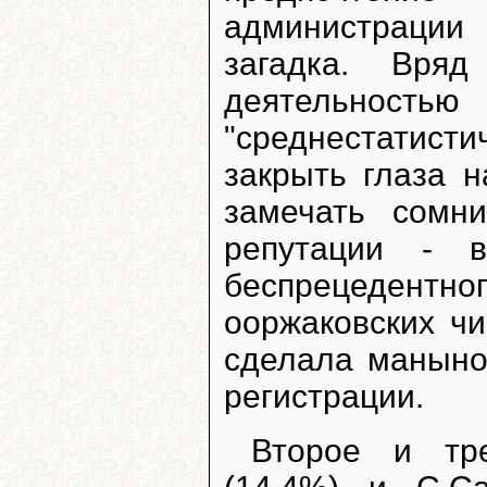
администрации
загадка. Вряд
деятельнос
"среднестатис
закрыть глаза 
замечать сомни
репутации - 
беспрецедентн
ооржаковских ч
сделала маныно
регистрации.
Второе и тр