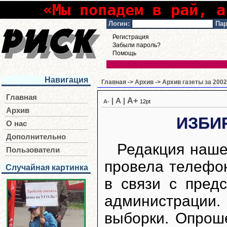
«Мы попадем в рай, а
Логин:
Пар
Регистрация
Забыли пароль?
Помощь
Навигация
Главная
->
Архив
->
Архив газеты за 2002
Главная
A+
|
A
|
A-
12pt
Архив
ИЗБИР
О нас
Дополнительно
Редакция наше
Пользователи
провела телефо
Случайная картинка
в связи с пред
администрации.
выборки. Опрош