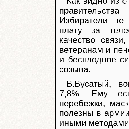
Как видно из о
правительства
Избиратели не
плату за теле
качество связи
ветеранам и пен
и бесплодное с
созыва.
В.Вусатый, в
7,8%. Ему ес
перебежки, мас
полезны в армии
иными методами