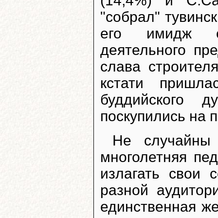
(14,4%) и С.Са
"собрал" тувинс
его имидж са
деятельного пр
слава строител
кстати пришла
буддийского д
поскупились на 
Не случайны
многолетняя пед
излагать свои 
разной аудитор
единственная ж