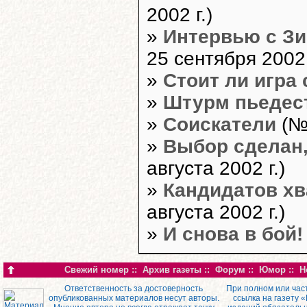
2002 г.)
»
Интервью с З
25 сентября 2002 
»
Стоит ли игра 
»
Штурм пьедес
»
Соискатели
(№3
»
Выбор сделан,
августа 2002 г.)
»
Кандидатов хв
августа 2002 г.)
»
И снова в бой!
Свежий номер
::
Архив газеты
::
Форум
::
Юмор
::
Н
Ответственность за достоверность
При полном или час
опубликованных материалов несут авторы.
ссылка на газету 