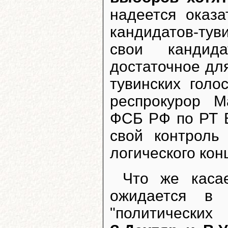
надеется оказ
кандидатов-тув
свои кандид
достаточное дл
тувинских голо
респрокурор М
ФСБ РФ по РТ В
свой контроль
логического кон
Что же каса
ожидается в 
"политическ