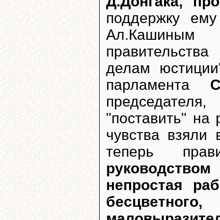
Д.Донгака, пр
поддержку ему
Ал.Кашиным
правительств
делам юстици
парламента
С
председателя
"поставить" на
чувства взяли 
теперь прав
руководство
непростая ра
бесцветного
маловырази