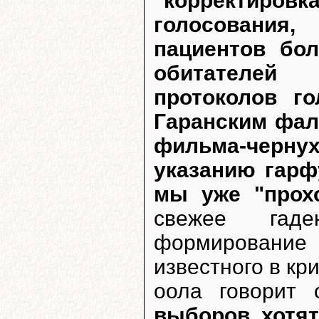
"корректир
голосования
пациентов бо
обитателей 
протоколов го
Гаранским фал
фильма-черн
указанию гарф
мы уже "прохо
свежее гад
формирование
известного в к
оола говорит
выборов хотя