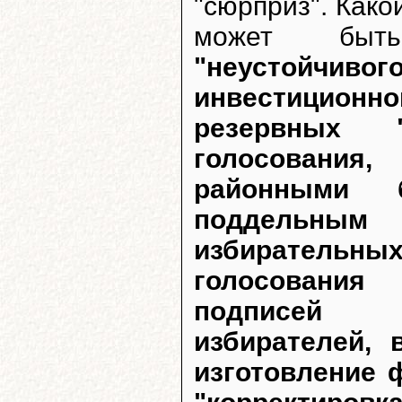
"сюрприз". Какой
может б
"неустойчив
инвестицион
резервных 
голосования
районными 
поддельным
избирательн
голосования
подписей я
избирателей,
изготовление 