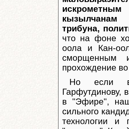
искрометны
кызылчанам 
трибуна, полит
что на фоне х
оола и Кан-оо
сморщенным 
прохождение во 
Но если ве
Гарфутдинову, 
в "Эфире", на
сильного канди
технологии и 