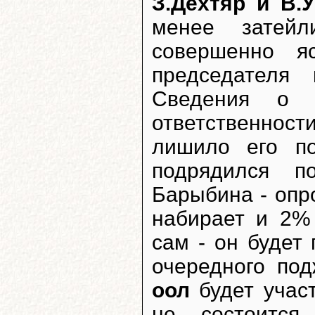
З.Дехтяр и В.
менее затейл
совершенно я
председателя 
Сведения о п
ответственнос
лишило его по
подрядился п
Барыбина - опр
набирает и 2% 
сам - он будет
очередного по
оол
будет участ
не состоится