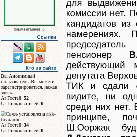
для выдвижени
комиссии нет. 
кандидатов из
Комментариев: 0
намерениях. 
Ссылки
председатель
пенсионер
В
действующий
Кто на сайте
депутата Верхо
Вы Анонимный
пользователь. Вы можете
ТИК и сдали с
зарегистрироваться, нажав
здесь
.
видите, ни од
Гостей:
52
Пользователей:
0
среди них нет. 
risk-
принципе, по
tuva.info
Ш.Ооржак буд
Гостей:
34
Пользователей:
0