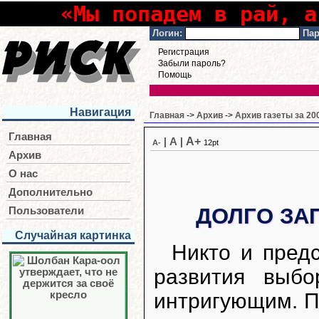
«Мы попадем в рай, а
Логин:
Пар
Регистрация
Забыли пароль?
Помощь
Навигация
Главная
->
Архив
->
Архив газеты за 20
Главная
A+
|
A
|
A-
12pt
Архив
О нас
Дополнительно
ДОЛГО ЗА
Пользователи
Случайная картинка
Никто и предс
развития выбо
интригующим. П