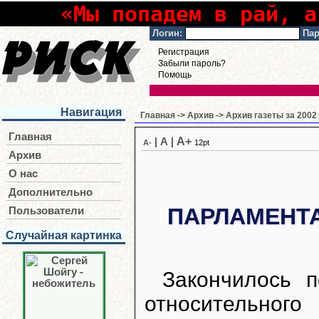
«Мы попадем в рай, а
Логин:
Пар
Регистрация
Забыли пароль?
Помощь
Навигация
Главная
->
Архив
->
Архив газеты за 2002
Главная
A+
|
A
|
A-
12pt
Архив
О нас
Дополнительно
ПАРЛАМЕНТА
Пользователи
Случайная картинка
Закончилось п
относительного