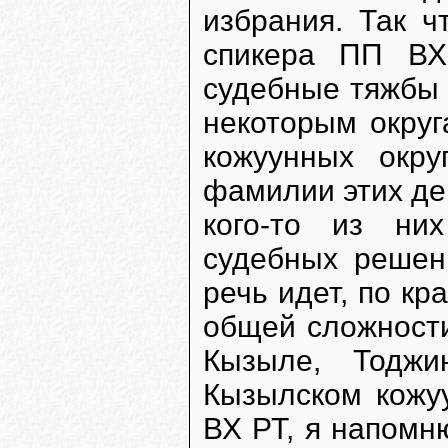
избрания. Так ч
спикера ПП ВХ
судебные тяжбы 
некоторым округ
кожуунных окру
фамилии этих деп
кого-то из ни
судебных решен
речь идет, по кр
общей сложности 
Кызыле, Тоджи
Кызылском кожуу
ВХ РТ, я напомн