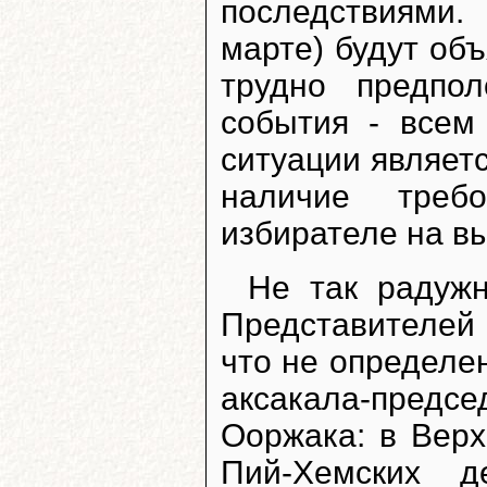
последствиями.
марте) будут об
трудно предпо
события - всем
ситуации являетс
наличие треб
избирателе на в
Не так радуж
Представителей 
что не определе
аксакала-пред
Ооржака: в Верх
Пий-Хемских д