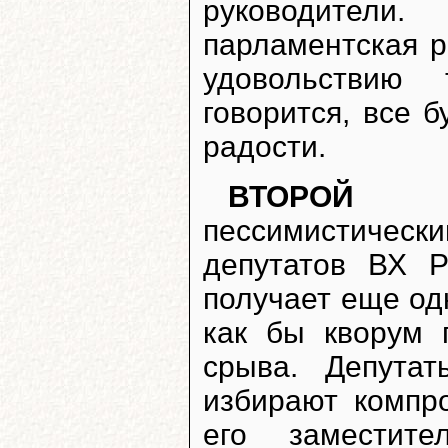
руководител
парламентская р
удовольствию 
говорится, все б
радости.
ВТОРОЙ В
пессимистичес
депутатов ВХ Р
получает еще од
как бы кворум 
срыва. Депута
избирают компр
его заместит