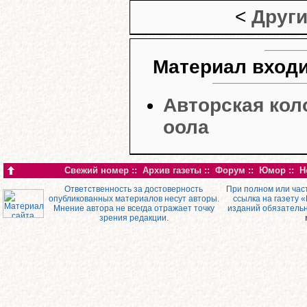
<
Други
Материал входи
Авторская кол
оола
Свежий номер
::
Архив газеты
::
Форум
::
Юмор
::
Н
Ответственность за достоверность
При полном или час
опубликованных материалов несут авторы.
ссылка на газету 
Мнение автора не всегда отражает точку
изданий обязатель
зрения редакции.