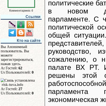
политические бат
в новом дву
Комментариев: 0
Ссылки
парламенте. С 
политической ос
общей ситуации
Кто на сайте
представител
Вы Анонимный
руководство, и
пользователь. Вы
можете
сожалению, о н
зарегистрироваться,
нажав
здесь
.
палате ВХ РТ. 
Гостей:
62
Пользователей:
0
решены этой 
работоспособ
risk-tuva.info
Гостей:
27
парламента 
Пользователей:
0
экономическая жи