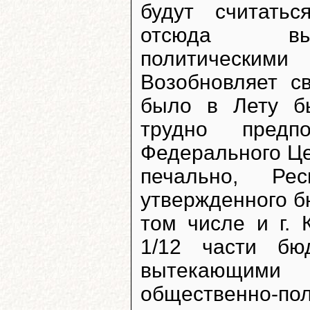
будут считать
отсюда выт
политическими
Возобновляет с
было в Лету б
трудно пред
Федерального Це
печально, Ре
утвержденного бю
том числе и г. 
1/12 части бю
вытекающими 
общественно-