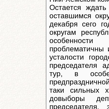
Остается ждать
оставшимся окру
декабря сего г
округам республ
особенности
проблематичны и
усталости горо
председателя а
тур, в особе
предпраздничной
таки сильных х
довыборы де
председателя,