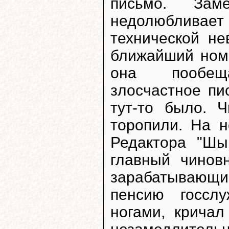
письмо. Зам
недолюбливает
технической не
ближайший номе
она пообещ
злосчастное п
тут-то было. 
торопили. На н
Редактора "Шы
главный чинов
зарабатывающ
пенсию госсл
ногами, крича