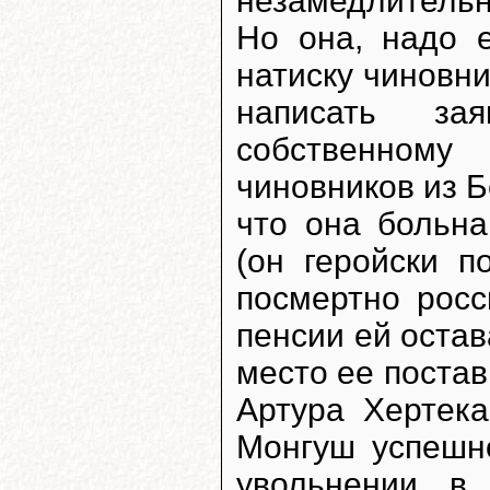
незамедлительн
Но она, надо 
натиску чиновн
написать за
собственному
чиновников из Б
что она больна
(он геройски п
посмертно росс
пенсии ей остав
место ее постав
Артура Хертека
Монгуш успешн
увольнении в