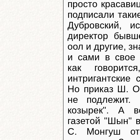
просто красави
подписали таки
Дубровский, и
директор бывш
оол и другие, з
и сами в свое
как говоритс
интригантские 
Но приказ Ш. О
не подлежит.
козырек". А в
газетой "Шын" 
С. Монгуш от