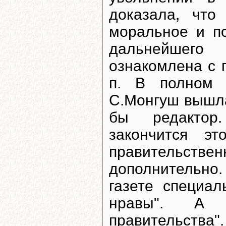
доказала, чт
моральное и п
дальнейшего
ознакомлена с п
п. В полном 
С.Монгуш вышла 
бы редактор
закончится эт
правительст
дополнительно
газете специа
нравы". А т
правительств