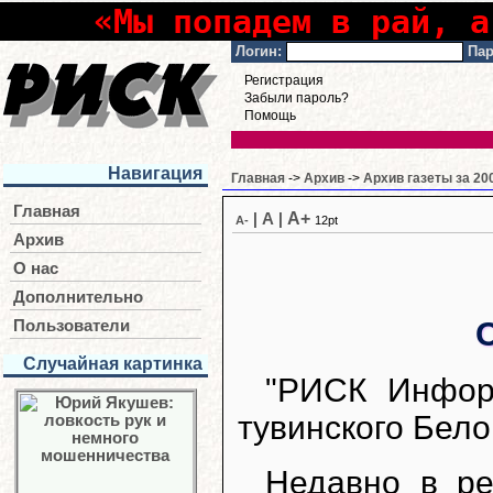
«Мы попадем в рай, а
Логин:
Пар
Регистрация
Забыли пароль?
Помощь
Навигация
Главная
->
Архив
->
Архив газеты за 20
Главная
A+
|
A
|
A-
12pt
Архив
О нас
Дополнительно
Пользователи
Случайная картинка
"РИСК Инфор
тувинского Бело
Недавно в ре