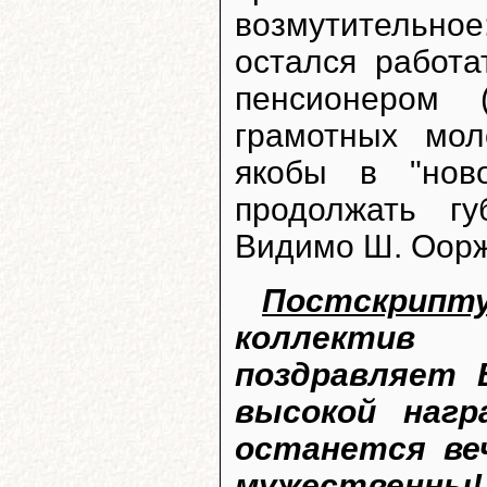
возмутительное
остался работа
пенсионером 
грамотных мол
якобы в "нов
продолжать г
Видимо Ш. Оорж
Постскрипт
коллектив
поздравляет 
высокой нагр
останется ве
мужественны! 