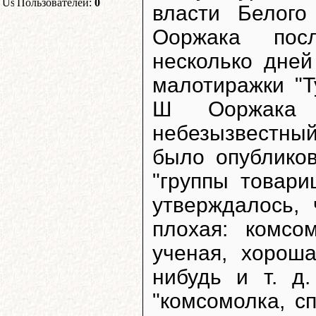
Пользователей:
0
власти Белог
Ооржака посл
несколько дней
малотиражки "Т
Ш Ооржака п
небезызвестны
было опублико
"группы товари
утверждалось,
плохая: комсо
ученая, хороша
нибудь и т. д.
"комсомолка, сп