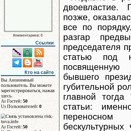
двоевластие. 
позже, оказалас
все по порядку
разгар предв
Комментариев: 0
Ссылки
председателя п
статью под н
посвященную 
Кто на сайте
бывшего прези
Вы Анонимный
губительной рол
пользователь. Вы можете
зарегистрироваться, нажав
главной тогда
здесь
.
Гостей:
50
статьи: имен
Пользователей:
0
переносном
risk-
tuva.info
бескультурных
Гостей:
50