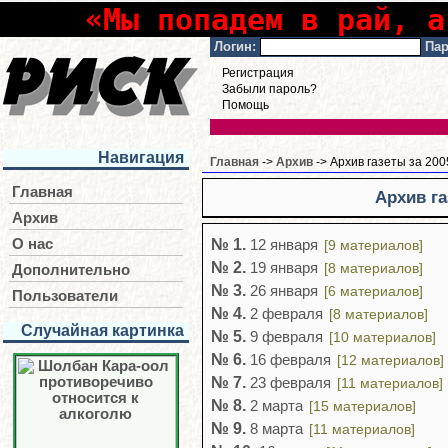
«Мы попадем в рай, а
Логин:
Пар
Регистрация
Забыли пароль?
Помощь
Навигация
Главная
->
Архив
-> Архив газеты за 200
Главная
Архив га
Архив
№ 1.
О нас
12 января
[9 материалов]
№ 2.
19 января
[8 материалов]
Дополнительно
№ 3.
26 января
[6 материалов]
Пользователи
№ 4.
2 февраля
[8 материалов]
Случайная картинка
№ 5.
9 февраля
[10 материалов]
№ 6.
16 февраля
[12 материалов]
№ 7.
23 февраля
[11 материалов]
№ 8.
2 марта
[15 материалов]
№ 9.
8 марта
[11 материалов]