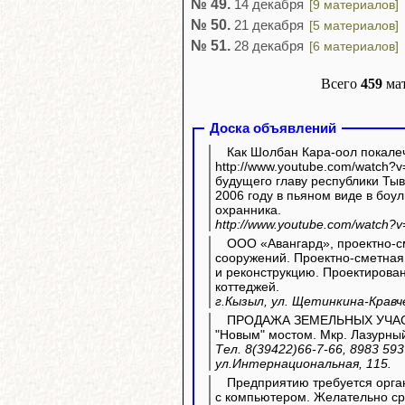
№ 49.
14 декабря
[9 материалов]
№ 50.
21 декабря
[5 материалов]
№ 51.
28 декабря
[6 материалов]
Всего
459
ма
Доска объявлений
Как Шолбан Кара-оол покале
http://www.youtube.com/watch?v=YfgVCaRJ
будущего главу республики Тыв
2006 году в пьяном виде в боул
охранника.
http://www.youtube.com/watch?
ООО «Авангард», проектно-с
сооружений. Проектно-сметная
и реконструкцию. Проектирова
коттеджей.
г.Кызыл, ул. Щетинкина-Кравче
ПРОДАЖА ЗЕМЕЛЬНЫХ УЧАСТК
"Новым" мостом. Мкр. Лазурный.
Тел. 8(39422)66-7-66, 8983 593
ул.Интернациональная, 115.
Предприятию требуется орга
с компьютером. Желательно с